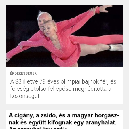
ÉRDEKESSÉGEK
A 83 illetve 79 éves olimpiai bajnok férj és
feleség utolsó fellépése meghódította a
közönséget