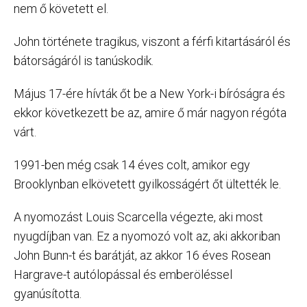
nem ő követett el.
John története tragikus, viszont a férfi kitartásáról és
bátorságáról is tanúskodik.
Május 17-ére hívták őt be a New York-i bíróságra és
ekkor következett be az, amire ő már nagyon régóta
várt.
1991-ben még csak 14 éves colt, amikor egy
Brooklynban elkövetett gyilkosságért őt ültették le.
A nyomozást Louis Scarcella végezte, aki most
nyugdíjban van. Ez a nyomozó volt az, aki akkoriban
John Bunn-t és barátját, az akkor 16 éves Rosean
Hargrave-t autólopással és emberöléssel
gyanúsította.