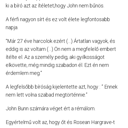
ki a bíró azt az ítéletet,hogy John nem bűnös.
A férfi nagyon sírt és ez volt élete legfontosabb
napja.
“Már 27 éve harcolok ezért (…) Ártatlan vagyok, és
eddig is az voltam (…) Ön nem a megfelelő embert
ítélte el. Az a személy pedig, aki gyilkosságot
elkövette, még mindig szabadon él. Ezt én nem
érdemlem meg.”
A legfelsőbb bíróság kijelentette azt, hogy : ” Ennek
nem lett volna szabad megtörténnie.”
John Bunn számára véget ért a rémálom.
Egyértelmű volt az, hogy őt és Rosean Hargrave-t