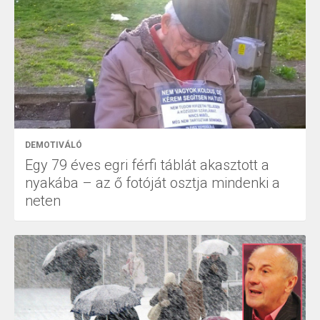
DEMOTIVÁLÓ
Egy 79 éves egri férfi táblát akasztott a
nyakába – az ő fotóját osztja mindenki a
neten