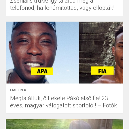
Zseniális trükk! Így találod meg a
telefonod, ha lenémítottad, vagy ellopták!
EMBEREK
Megtaláltuk, ő Fekete Pákó első fia! 23
éves, magyar válogatott sportoló ! – Fotók