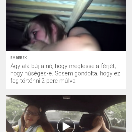
EMBEREK
Ágy alá búj a nő, hogy meglesse a férjét,
hogy hűséges-e. Sosem gondolta, hogy ez
fog történni 2 perc múlva