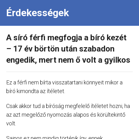
Érdekességek
A síró férfi megfogja a bíró kezét
– 17 év börtön után szabadon
engedik, mert nem ő volt a gyilkos
Ez a férfi nem bírta visszatartani könnyeit mikor a
bíró kimondta az ítéletet.
Csak akkor tud a bíróság megfelelő ítéletet hozni, ha
az azt megelőző nyomozás alapos és körültekintő
volt.
Sajnos ez nem mindig történik így, ennek