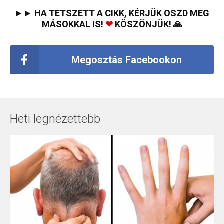
►► HA TETSZETT A CIKK, KÉRJÜK OSZD MEG
MÁSOKKAL IS!
❤
KÖSZÖNJÜK! 🙏
Megosztás Facebookon
Heti legnézettebb