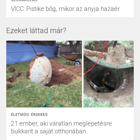
SZÓRAKOZÁS
VICC: Pistike bőg, mikor az anyja hazaér
Ezeket láttad már?
ÉLETMÓD
ÉRDEKES
21 ember, aki váratlan meglepetésre
bukkant a saját otthonában