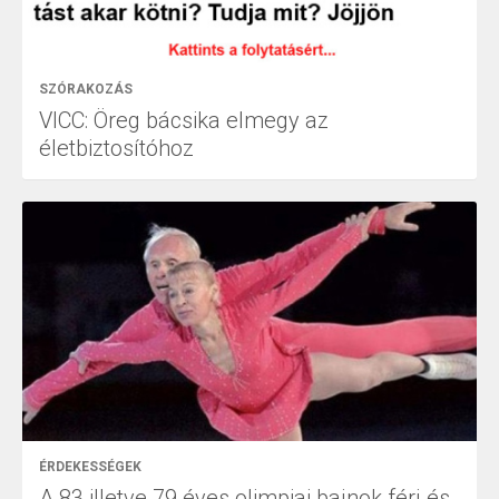
SZÓRAKOZÁS
VICC: Öreg bácsika elmegy az
életbiztosítóhoz
ÉRDEKESSÉGEK
A 83 illetve 79 éves olimpiai bajnok férj és