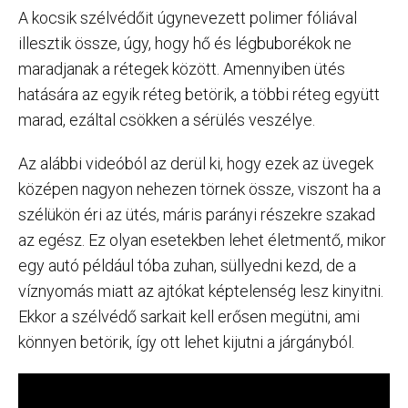
A kocsik szélvédőit úgynevezett polimer fóliával
illesztik össze, úgy, hogy hő és légbuborékok ne
maradjanak a rétegek között. Amennyiben ütés
hatására az egyik réteg betörik, a többi réteg együtt
marad, ezáltal csökken a sérülés veszélye.
Az alábbi videóból az derül ki, hogy ezek az üvegek
középen nagyon nehezen törnek össze, viszont ha a
szélükön éri az ütés, máris parányi részekre szakad
az egész. Ez olyan esetekben lehet életmentő, mikor
egy autó például tóba zuhan, süllyedni kezd, de a
víznyomás miatt az ajtókat képtelenség lesz kinyitni.
Ekkor a szélvédő sarkait kell erősen megütni, ami
könnyen betörik, így ott lehet kijutni a járgányból.