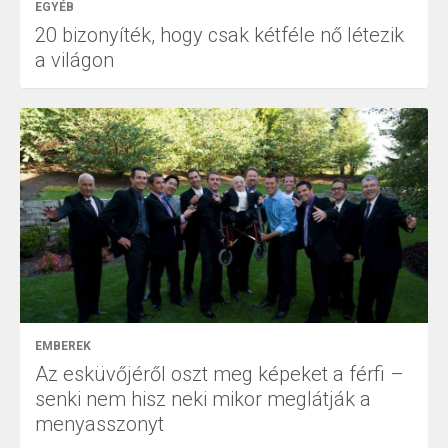
EGYÉB
20 bizonyíték, hogy csak kétféle nő létezik
a világon
EMBEREK
Az esküvőjéről oszt meg képeket a férfi –
senki nem hisz neki mikor meglátják a
menyasszonyt