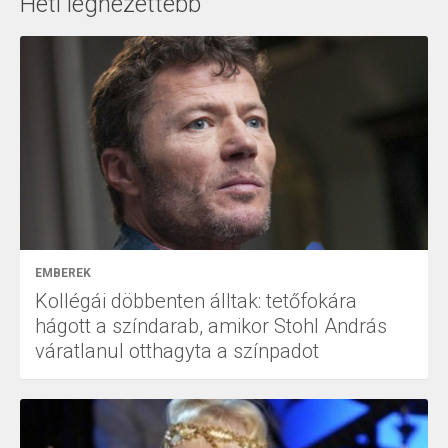
Heti legnézettebb
EMBEREK
Kollégái döbbenten álltak: tetőfokára
hágott a színdarab, amikor Stohl András
váratlanul otthagyta a színpadot