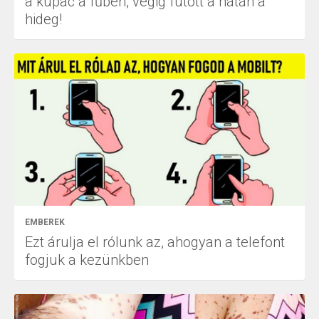
a kupac a fűben, végig futott a hátán a
hideg!
EMBEREK
Ezt árulja el rólunk az, ahogyan a telefont
fogjuk a kezünkben