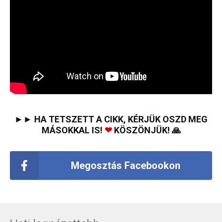
►► HA TETSZETT A CIKK, KÉRJÜK OSZD MEG
MÁSOKKAL IS!
❤
KÖSZÖNJÜK! 🙏
Megosztás Facebookon