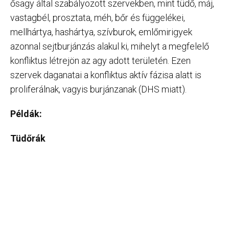
ősagy által szabályozott szervekben, mint tüdő, máj,
vastagbél, prosztata, méh, bőr és függelékei,
mellhártya, hashártya, szívburok, emlőmirigyek
azonnal sejtburjánzás alakul ki, mihelyt a megfelelő
konfliktus létrejön az agy adott területén. Ezen
szervek daganatai a konfliktus aktív fázisa alatt is
proliferálnak, vagyis burjánzanak (DHS miatt).
Példák:
Tüdőrák