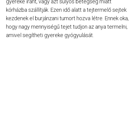
gyereke iránt, vagy azt súlyos betegség miatt
kórházba szállítják. Ezen idő alatt a tejtermelő sejtek
kezdenek el burjánzani tumort hozva létre. Ennek oka,
hogy nagy mennyiségű tejet tudjon az anya termelni,
amivel segítheti gyereke gyógyulását.