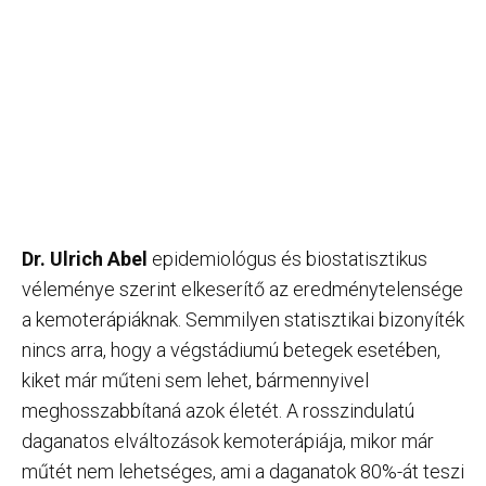
Dr. Ulrich Abel
epidemiológus és biostatisztikus
véleménye szerint elkeserítő az eredménytelensége
a kemoterápiáknak. Semmilyen statisztikai bizonyíték
nincs arra, hogy a végstádiumú betegek esetében,
kiket már műteni sem lehet, bármennyivel
meghosszabbítaná azok életét. A rosszindulatú
daganatos elváltozások kemoterápiája, mikor már
műtét nem lehetséges, ami a daganatok 80%-át teszi