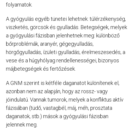
folyamatok.
A gyógyulás egyéb tünetei lehetnek: túlérzékenység,
viszketés, görcsök és gyulladás. Betegségek, melyek
a gyógyulási fázisban jelenhetnek meg: különböző
bőrproblémák, aranyér, gégegyulladás,
hörgőgyulladás, ízületi gyulladás, érelmeszesedés, a
vese és a húgyhólyag rendellenességei, bizonyos
májbetegségek és fertőzések.
A GNM szerint is kétféle daganatot különítenek el,
azonban nem az alapján, hogy az rossz- vagy
jóindulatú. Vannak tumorok, melyek a konfliktus aktív
fázisában (tüdő, vastagbél, máj, méh, prosztata
daganatok, stb.) mások a gyógyulási fázisban
jelennek meg.