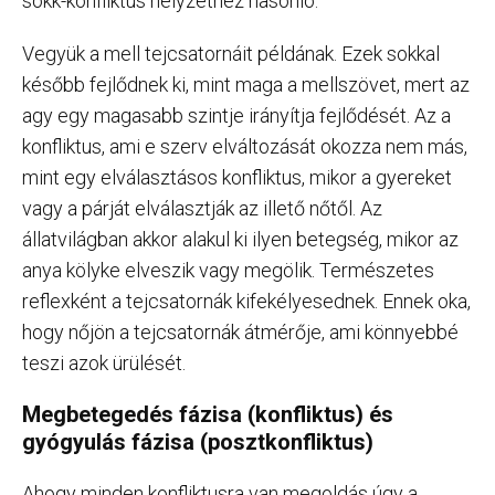
sokk-konfliktus helyzethez hasonló.
Vegyük a mell tejcsatornáit példának. Ezek sokkal
később fejlődnek ki, mint maga a mellszövet, mert az
agy egy magasabb szintje irányítja fejlődését. Az a
konfliktus, ami e szerv elváltozását okozza nem más,
mint egy elválasztásos konfliktus, mikor a gyereket
vagy a párját elválasztják az illető nőtől. Az
állatvilágban akkor alakul ki ilyen betegség, mikor az
anya kölyke elveszik vagy megölik. Természetes
reflexként a tejcsatornák kifekélyesednek. Ennek oka,
hogy nőjön a tejcsatornák átmérője, ami könnyebbé
teszi azok ürülését.
Megbetegedés fázisa (konfliktus) és
gyógyulás fázisa (posztkonfliktus)
Ahogy minden konfliktusra van megoldás úgy a