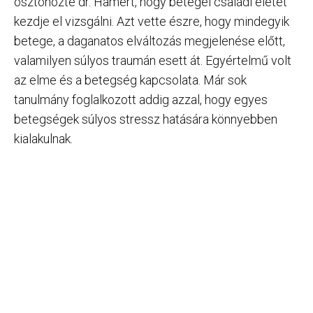
ösztönözte dr. Hamert, hogy betegei családi életét
kezdje el vizsgálni. Azt vette észre, hogy mindegyik
betege, a daganatos elváltozás megjelenése előtt,
valamilyen súlyos traumán esett át. Egyértelmű volt
az elme és a betegség kapcsolata. Már sok
tanulmány foglalkozott addig azzal, hogy egyes
betegségek súlyos stressz hatására könnyebben
kialakulnak.