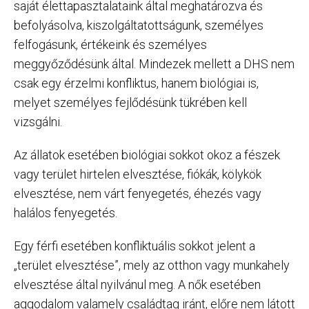
saját élettapasztalataink által meghatározva és
befolyásolva, kiszolgáltatottságunk, személyes
felfogásunk, értékeink és személyes
meggyőződésünk által. Mindezek mellett a DHS nem
csak egy érzelmi konfliktus, hanem biológiai is,
melyet személyes fejlődésünk tükrében kell
vizsgálni.
Az állatok esetében biológiai sokkot okoz a fészek
vagy terület hirtelen elvesztése, fiókák, kölykök
elvesztése, nem várt fenyegetés, éhezés vagy
halálos fenyegetés.
Egy férfi esetében konfliktuális sokkot jelent a
„terület elvesztése”, mely az otthon vagy munkahely
elvesztése által nyilvánul meg. A nők esetében
aggodalom valamely családtag iránt, előre nem látott