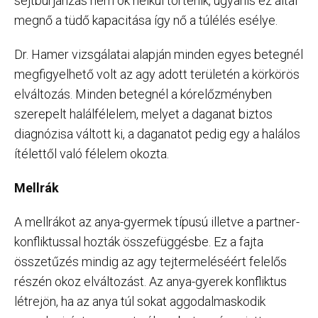
sejtburjánzás nem ok nélkül történik, ugyanis ez által
megnő a tüdő kapacitása így nő a túlélés esélye.
Dr. Hamer vizsgálatai alapján minden egyes betegnél
megfigyelhető volt az agy adott területén a körkörös
elváltozás. Minden betegnél a kórelőzményben
szerepelt halálfélelem, melyet a daganat biztos
diagnózisa váltott ki, a daganatot pedig egy a halálos
ítélettől való félelem okozta.
Mellrák
A mellrákot az anya-gyermek típusú illetve a partner-
konfliktussal hozták összefüggésbe. Ez a fajta
összetűzés mindig az agy tejtermeléséért felelős
részén okoz elváltozást. Az anya-gyerek konfliktus
létrejön, ha az anya túl sokat aggodalmaskodik