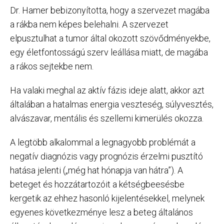
Dr. Hamer bebizonyította, hogy a szervezet magába
a rákba nem képes belehalni. A szervezet
elpusztulhat a tumor által okozott szövődményekbe,
egy életfontosságú szerv leállása miatt, de magába
a rákos sejtekbe nem.
Ha valaki meghal az aktív fázis ideje alatt, akkor azt
általában a hatalmas energia veszteség, súlyvesztés,
alvászavar, mentális és szellemi kimerülés okozza.
A legtöbb alkalommal a legnagyobb problémát a
negatív diagnózis vagy prognózis érzelmi pusztító
hatása jelenti („még hat hónapja van hátra”). A
beteget és hozzátartozóit a kétségbeesésbe
kergetik az ehhez hasonló kijelentésekkel, melynek
egyenes következménye lesz a beteg általános