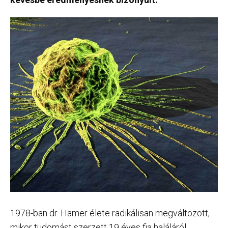
1978-ban dr. Hamer élete radikálisan megváltozott,
mikor tudomást szerzett 19 éves fia haláláról