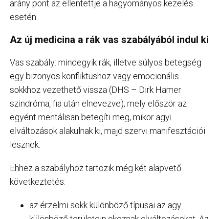
arány pont az ellentettje a hagyományos kezelés
esetén.
Az új medicina a rák vas szabályából indul ki
Vas szabály: mindegyik rák, illetve súlyos betegség
egy bizonyos konfliktushoz vagy emocionális
sokkhoz vezethető vissza (DHS – Dirk Hamer
szindróma, fia után elnevezve), mely először az
egyént mentálisan betegíti meg, mikor agyi
elváltozások alakulnak ki, majd szervi manifesztációi
lesznek.
Ehhez a szabályhoz tartozik még két alapvető
következtetés:
az érzelmi sokk különböző típusai az agy
különböző területein okoznak elváltozásokat. Az