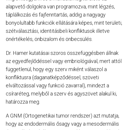
alapvető dolgokra van programozva, mint légzés,
táplálkozás és fajfenntartás, addig a nagyagy
bonyolultabb funkciók ellátására képes, mint területi,
szétválasztási, identitásbeli konfliktusok illetve
önértékelés, önbizalom és önbecsülés.
Dr. Hamer kutatásai szoros összefüggésben állnak
az egyedfejlődéssel vagy embriológiával, mert attól
függetlenül, hogy egy szerv miként válaszol a
konfliktusra (daganatképződéssel, szöveti
elváltozással vagy funkció zavarral), mindezt a
csíraréteg, melyből a szerv és agyszövet alakul ki,
határozza meg.
A GNM (Ortogenetikai tumor rendszer) azt mutatja,
hogy az endodermális ősagy vagy a mesodermális