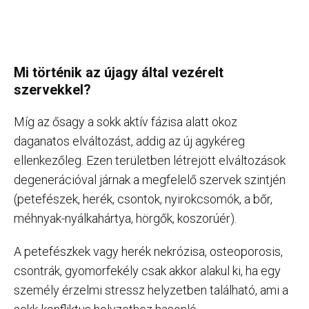
Mi történik az újagy által vezérelt
szervekkel?
Míg az ősagy a sokk aktív fázisa alatt okoz
daganatos elváltozást, addig az új agykéreg
ellenkezőleg. Ezen területben létrejött elváltozások
degenerációval járnak a megfelelő szervek szintjén
(petefészek, herék, csontok, nyirokcsomók, a bőr,
méhnyak-nyálkahártya, hörgők, koszorúér).
A petefészkek vagy herék nekrózisa, osteoporosis,
csontrák, gyomorfekély csak akkor alakul ki, ha egy
személy érzelmi stressz helyzetben található, ami a