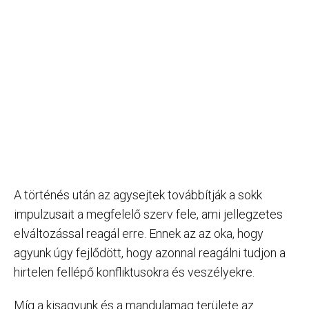
A történés után az agysejtek továbbítják a sokk
impulzusait a megfelelő szerv fele, ami jellegzetes
elváltozással reagál erre. Ennek az az oka, hogy
agyunk úgy fejlődött, hogy azonnal reagálni tudjon a
hirtelen fellépő konfliktusokra és veszélyekre.
Míg a kisagyunk és a mandulamag területe az