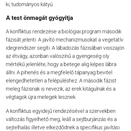
ki, tudományos kátyú.
A test önmagát gyógyítja
A konfliktus rendezése a biológiai program második
fázisát jelenti. A javító mechanizmusokat a vegetatív
idegrendszer segíti. A lábadozás fázisában visszajön
az étvágy, azonban valószínű a gyengeség oly
mértékű jelenléte, hogy a betege alig képes lábra
állni. A pihenés és a megfelelő tápanyag bevitel
elengedhetetlen a felépüléshez. A második fázist
meleg fázisnak is nevezik, az erek kitágulnak és a
végtagok újra melegek lesznek.
A konfliktus egyidejű rendezésével a szervekben
változás figyelhető meg, leáll a sejtburjánzás és a
sejtelhalás illetve elkezdődnek a specifikus javítási