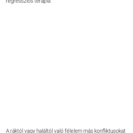
regressziós terápia.
A ráktól vagy haláltól való félelem más konfliktusokat