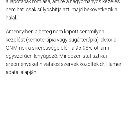
állapotának romlása, amire a hagyományos kezelés
nem hat, csak súlyosbítja azt, majd bekövetkezik a
halál.
Amennyiben a beteg nem kapott semmilyen
kezelést (kemoterápia vagy sugárterápia), akkor a
GNM-nek a sikeressége eléri a 95-98%-ot, ami
egyszerűen lenyűgöző. Mindezen statisztikai
eredményeket hivatalos szervek közöltek dr. Hamer
adatai alapján.