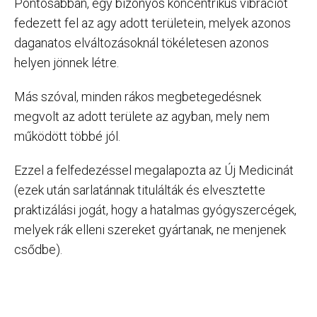
Pontosabban, egy bizonyos koncentrikus vibrációt
fedezett fel az agy adott területein, melyek azonos
daganatos elváltozásoknál tökéletesen azonos
helyen jönnek létre.
Más szóval, minden rákos megbetegedésnek
megvolt az adott területe az agyban, mely nem
működött többé jól.
Ezzel a felfedezéssel megalapozta az Új Medicinát
(ezek után sarlatánnak titulálták és elvesztette
praktizálási jogát, hogy a hatalmas gyógyszercégek,
melyek rák elleni szereket gyártanak, ne menjenek
csődbe).