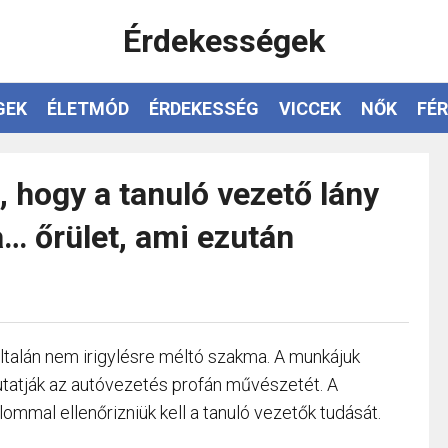
Érdekességek
GEK
ÉLETMÓD
ÉRDEKESSÉG
VICCEK
NŐK
FÉR
, hogy a tanuló vezető lány
ta… őrület, ami ezután
talán nem irigylésre méltó szakma. A munkájuk
tatják az autóvezetés profán művészetét. A
lommal ellenőrizniük kell a tanuló vezetők tudását.