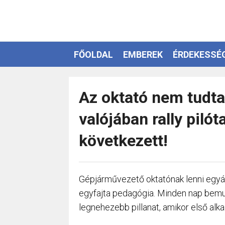
FŐOLDAL
EMBEREK
ÉRDEKESSÉ
EZOTÉRIA
Az oktató nem tudta
valójában rally piló
következett!
Gépjárművezető oktatónak lenni egyál
egyfajta pedagógia. Minden nap bemu
legnehezebb pillanat, amikor első alka