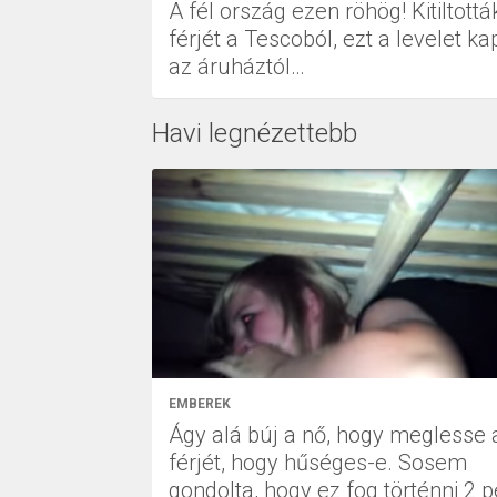
A fél ország ezen röhög! Kitiltottá
férjét a Tescoból, ezt a levelet ka
az áruháztól…
Havi legnézettebb
EMBEREK
Ágy alá búj a nő, hogy meglesse 
férjét, hogy hűséges-e. Sosem
gondolta, hogy ez fog történni 2 p