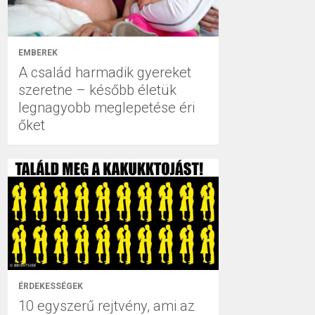
EMBEREK
A család harmadik gyereket
szeretne – később életük
legnagyobb meglepetése éri
őket
ÉRDEKESSÉGEK
10 egyszerű rejtvény, ami az