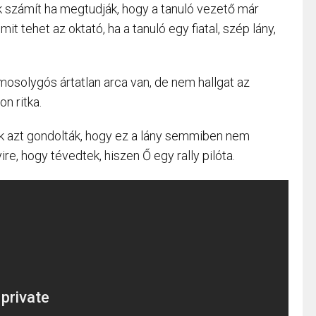
k számít ha megtudják, hogy a tanuló vezető már
it tehet az oktató, ha a tanuló egy fiatal, szép lány,
 mosolygós ártatlan arca van, de nem hallgat az
on ritka.
k azt gondolták, hogy ez a lány semmiben nem
re, hogy tévedtek, hiszen Ő egy rally pilóta.