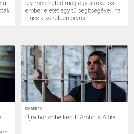
k a
Így mentheted meg egy stroke-os
pták
ember életét egy tű segítségével, ha
nincs a közelben orvos!
EMBEREK
a
Újra börtönbe került Ambrus Attila
erc