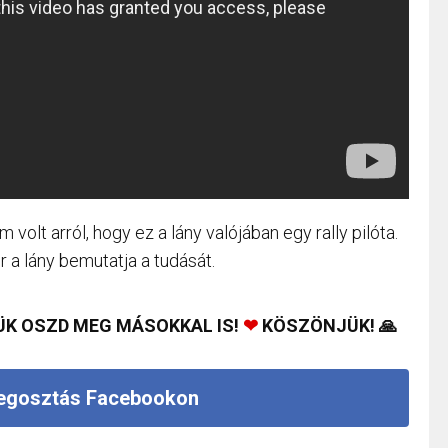
volt arról, hogy ez a lány valójában egy rally pilóta.
r a lány bemutatja a tudását.
ÜK OSZD MEG MÁSOKKAL IS!
❤
KÖSZÖNJÜK! 🙏
gosztás Facebookon