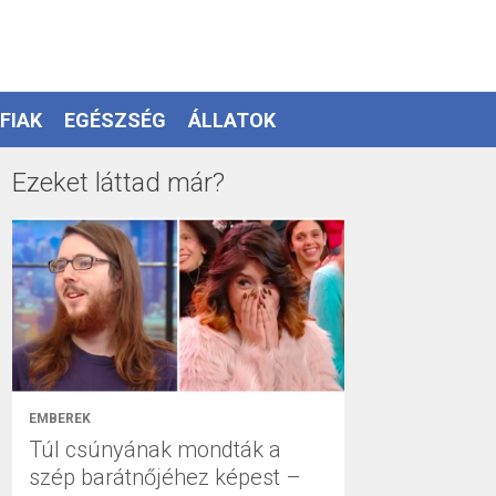
FIAK
EGÉSZSÉG
ÁLLATOK
Ezeket láttad már?
EMBEREK
Túl csúnyának mondták a
szép barátnőjéhez képest –