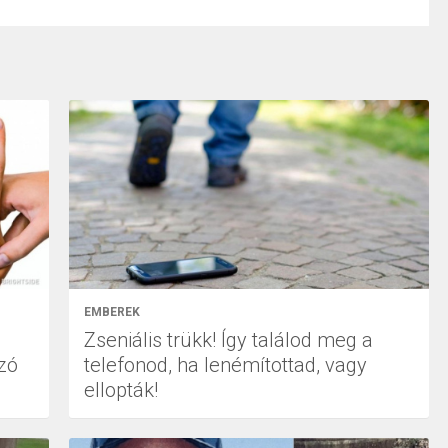
EMBEREK
Zseniális trükk! Így találod meg a
zó
telefonod, ha lenémítottad, vagy
ellopták!