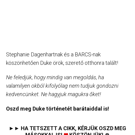
Stephanie Dagenhartnak és a BARCS-nak
köszönhetően Duke örök, szerető otthonra talált!
Ne feledjük, hogy mindig van megoldás, ha
valamilyen okból kifolyólag nem tudjuk gondozni
kedvencünket. Ne hagyjuk magukra őket!
Oszd meg Duke történetét barátaiddal is!
►► HA TETSZETT A CIKK, KÉRJÜK OSZD MEG
MÁSOKKAL IS!
❤
KÖSZÖNJÜK! 🙏