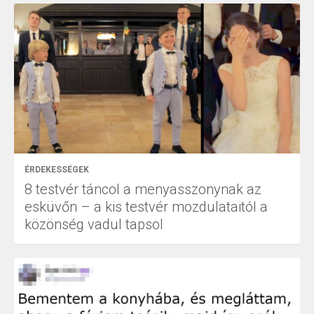
ÉRDEKESSÉGEK
8 testvér táncol a menyasszonynak az
esküvőn – a kis testvér mozdulataitól a
közönség vadul tapsol