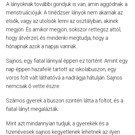
A lányoknak további gondjuk is van, amin aggódnak: a
menstruációjuk. A tinédzser lányok nem akarnak az
elsők, vagy az utolsók lenni az osztályban, akinek
megjön. És amikor megjön, sokszor rettegsz attól,
hogy átvérzel, és mindenki megtudja, hogy a
hónapnak azok a napjai vannak.
Sajnos, egy fiatal lánnyal éppen ez történt. Amint egy
nap éppen hazafelé tartott az iskolabuszon, egy
vörös folt vált láthatóvá a nadrágja hátulján. Sajnos
nemcsak ő vette észre.
Számos gyerek a buszon szintén látta a foltot, és a
fiatal lányt megalázták.
Mint azt mindannyian tudjuk, a gyerekek és a
tizenévesek sajnos kegyetlenek lehetnek az ilyen