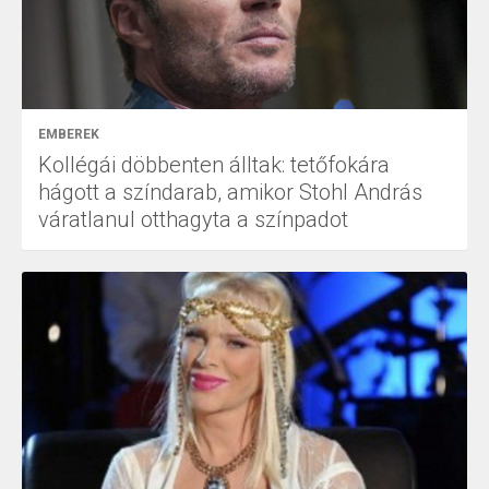
EMBEREK
Kollégái döbbenten álltak: tetőfokára
hágott a színdarab, amikor Stohl András
váratlanul otthagyta a színpadot