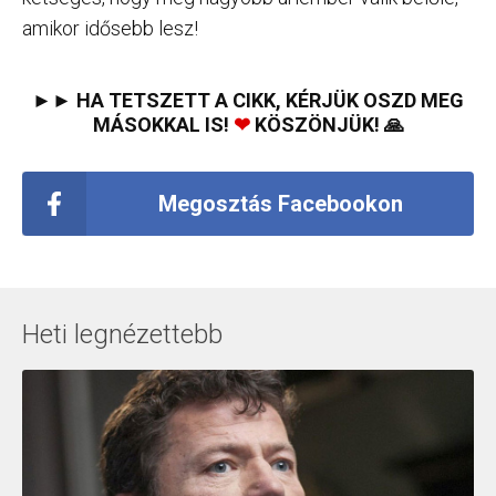
amikor idősebb lesz!
►► HA TETSZETT A CIKK, KÉRJÜK OSZD MEG
MÁSOKKAL IS!
❤
KÖSZÖNJÜK! 🙏
Megosztás Facebookon
Heti legnézettebb