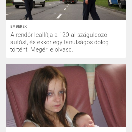
EMBEREK
A rendőr leállítja a 120-al száguldozó
autóst, és ekkor egy tanulságos dolog
történt. Megéri elolvasd.