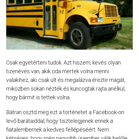
Csak egyetérteni tudok. Azt hiszem, kevés olyan
tizenéves van, akik oda mertek volna menni
valakihez, aki csak ült és megalázva érezte magát,
miközben sokan nézték és kuncogtak rajta anélkül,
hogy bármit is tettek volna.
Bátran osztd meg ezt a történetet a Facebook-on
levő barátaiddal, hogy tisztelegjenek ennek a
fiatalembernek a kedves fellépéséért. Nem
kétséges, hogy még nagyobb úriember válik belőle,