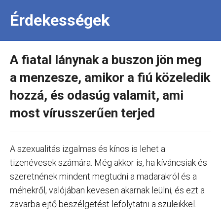
Érdekességek
A fiatal lánynak a buszon jön meg
a menzesze, amikor a fiú közeledik
hozzá, és odasúg valamit, ami
most vírusszerűen terjed
A szexualitás izgalmas és kínos is lehet a
tizenévesek számára. Még akkor is, ha kíváncsiak és
szeretnének mindent megtudni a madarakról és a
méhekről, valójában kevesen akarnak leülni, és ezt a
zavarba ejtő beszélgetést lefolytatni a szüleikkel.