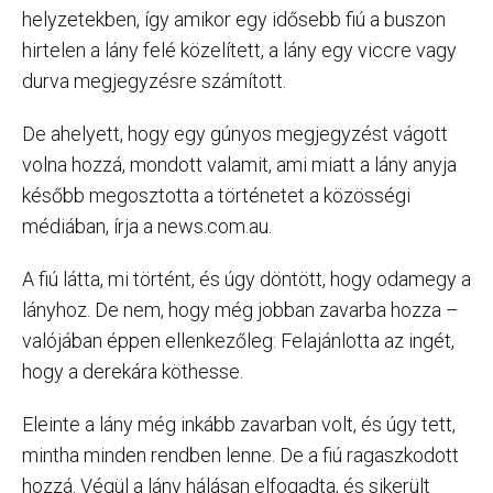
helyzetekben, így amikor egy idősebb fiú a buszon
hirtelen a lány felé közelített, a lány egy viccre vagy
durva megjegyzésre számított.
De ahelyett, hogy egy gúnyos megjegyzést vágott
volna hozzá, mondott valamit, ami miatt a lány anyja
később megosztotta a történetet a közösségi
médiában, írja a news.com.au.
A fiú látta, mi történt, és úgy döntött, hogy odamegy a
lányhoz. De nem, hogy még jobban zavarba hozza –
valójában éppen ellenkezőleg: Felajánlotta az ingét,
hogy a derekára köthesse.
Eleinte a lány még inkább zavarban volt, és úgy tett,
mintha minden rendben lenne. De a fiú ragaszkodott
hozzá. Végül a lány hálásan elfogadta, és sikerült