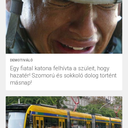
DEMOTIVÁLÓ
Egy fiatal katona felhívta a szüleit, hogy
hazatér! Szomorú és sokkoló dolog történt
másnap!