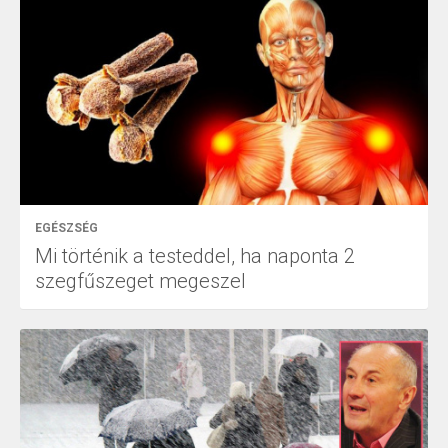
EGÉSZSÉG
Mi történik a testeddel, ha naponta 2
szegfűszeget megeszel