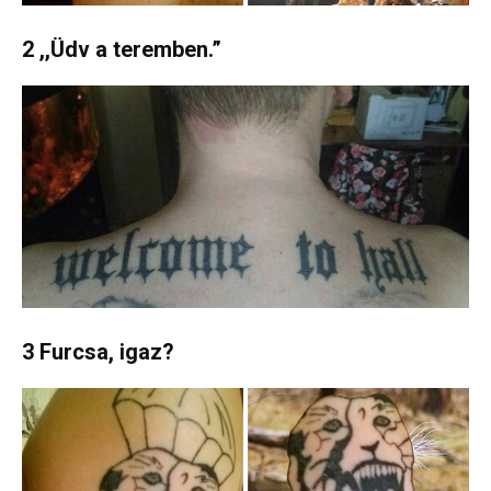
2 ,,Üdv a teremben.”
3 Furcsa, igaz?