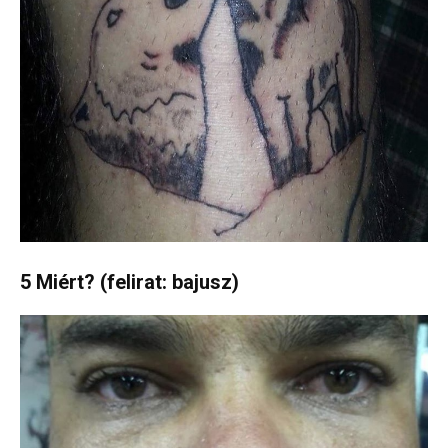
5 Miért? (felirat: bajusz)