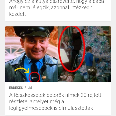
Ahogy ez a kutya észrevette, hogy a baba
már nem lélegzik, azonnal intézkedni
kezdett
ÉRDEKES
FILM
A Reszkessetek betörők filmek 20 rejtett
részlete, amelyet még a
legfigyelmesebbek is elmulasztottak