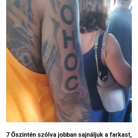
7 Őszintén szólva jobban sajnáljuk a farkast,