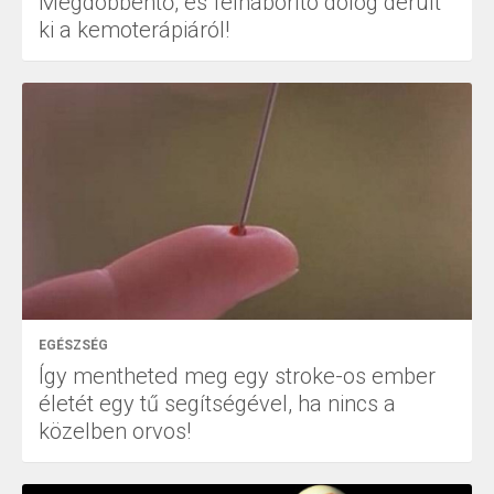
Megdöbbentő, és felháborító dolog derült
ki a kemoterápiáról!
EGÉSZSÉG
Így mentheted meg egy stroke-os ember
életét egy tű segítségével, ha nincs a
közelben orvos!