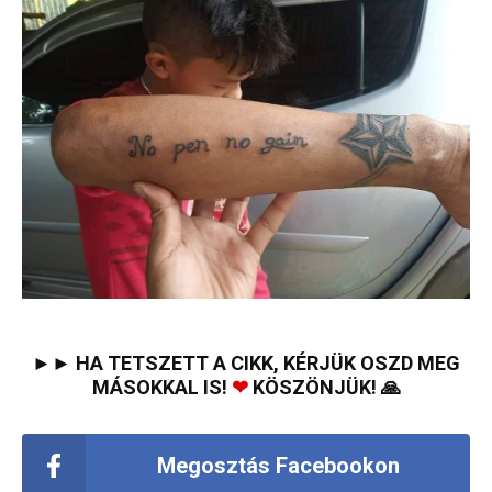
►► HA TETSZETT A CIKK, KÉRJÜK OSZD MEG
MÁSOKKAL IS!
❤
KÖSZÖNJÜK! 🙏
Megosztás Facebookon