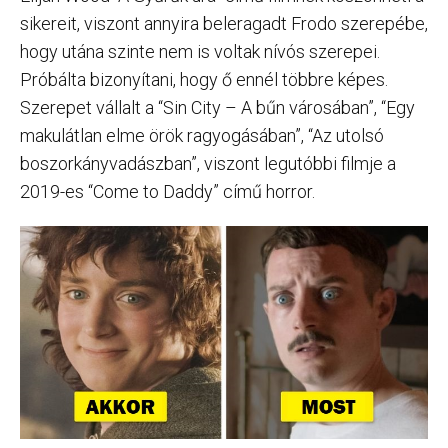
sikereit, viszont annyira beleragadt Frodo szerepébe,
hogy utána szinte nem is voltak nívós szerepei.
Próbálta bizonyítani, hogy ő ennél többre képes.
Szerepet vállalt a “Sin City – A bűn városában”, “Egy
makulátlan elme örök ragyogásában”, “Az utolsó
boszorkányvadászban”, viszont legutóbbi filmje a
2019-es “Come to Daddy” című horror.