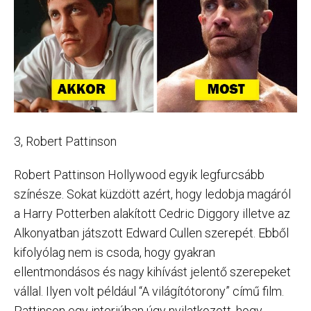
3, Robert Pattinson
Robert Pattinson Hollywood egyik legfurcsább
színésze. Sokat küzdött azért, hogy ledobja magáról
a Harry Potterben alakított Cedric Diggory illetve az
Alkonyatban játszott Edward Cullen szerepét. Ebből
kifolyólag nem is csoda, hogy gyakran
ellentmondásos és nagy kihívást jelentő szerepeket
vállal. Ilyen volt például “A világítótorony” című film.
Pattinson egy interjúban úgy nyilatkozott, hogy