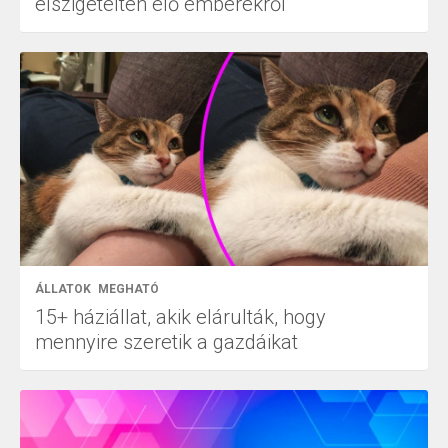
elszigetelten élő emberekről
ÁLLATOK
MEGHATÓ
15+ háziállat, akik elárulták, hogy
mennyire szeretik a gazdáikat