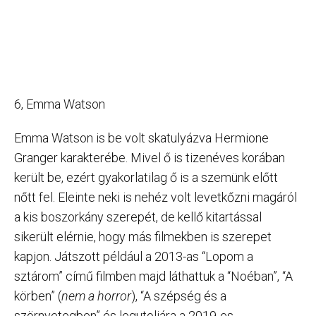
6, Emma Watson
Emma Watson is be volt skatulyázva Hermione
Granger karakterébe. Mivel ő is tizenéves korában
került be, ezért gyakorlatilag ő is a szemünk előtt
nőtt fel. Eleinte neki is nehéz volt levetkőzni magáról
a kis boszorkány szerepét, de kellő kitartással
sikerült elérnie, hogy más filmekben is szerepet
kapjon. Játszott például a 2013-as “Lopom a
sztárom” című filmben majd láthattuk a “Noéban”, “A
körben” (
nem a horror
), “A szépség és a
szörnyetegben” és legutoljára a 2019-es