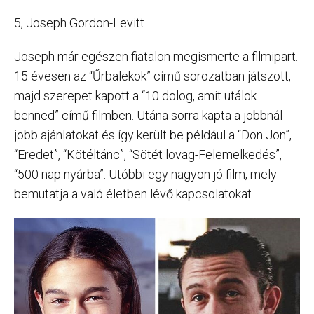
5, Joseph Gordon-Levitt
Joseph már egészen fiatalon megismerte a filmipart.
15 évesen az “Űrbalekok” című sorozatban játszott,
majd szerepet kapott a “10 dolog, amit utálok
benned” című filmben. Utána sorra kapta a jobbnál
jobb ajánlatokat és így került be például a “Don Jon”,
“Eredet”, “Kötéltánc”, “Sötét lovag-Felemelkedés”,
“500 nap nyárba”. Utóbbi egy nagyon jó film, mely
bemutatja a való életben lévő kapcsolatokat.