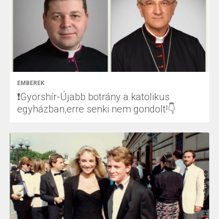
EMBEREK
❗Gyorshír-Újabb botrány a katolikus
egyházban,erre senki nem gondolt!👇