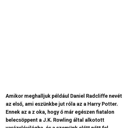
Amikor meghalljuk például Daniel Radcliffe nevét
az első, ami eszünkbe jut róla az a Harry Potter.
Ennek az a z oka, hogy ő már egészen fiatalon
belecsöppent a J.K. Rowling által alkotott
varázslóvilágba, és a szemünk előtt nőtt fel.