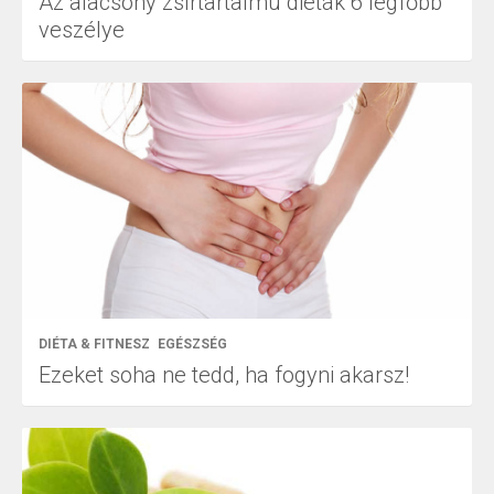
Az alacsony zsírtartalmú diéták 6 legfőbb
veszélye
DIÉTA & FITNESZ
EGÉSZSÉG
Ezeket soha ne tedd, ha fogyni akarsz!