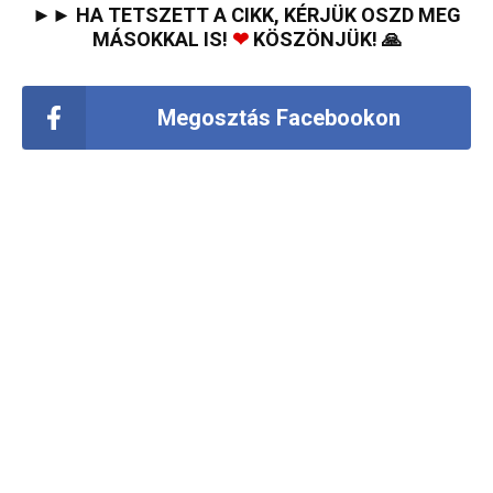
►► HA TETSZETT A CIKK, KÉRJÜK OSZD MEG
MÁSOKKAL IS!
❤
KÖSZÖNJÜK! 🙏
Megosztás Facebookon