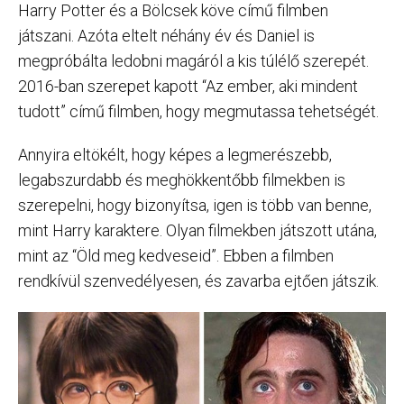
Harry Potter és a Bölcsek köve című filmben
játszani. Azóta eltelt néhány év és Daniel is
megpróbálta ledobni magáról a kis túlélő szerepét.
2016-ban szerepet kapott “Az ember, aki mindent
tudott” című filmben, hogy megmutassa tehetségét.
Annyira eltökélt, hogy képes a legmerészebb,
legabszurdabb és meghökkentőbb filmekben is
szerepelni, hogy bizonyítsa, igen is több van benne,
mint Harry karaktere. Olyan filmekben játszott utána,
mint az “Öld meg kedveseid”. Ebben a filmben
rendkívül szenvedélyesen, és zavarba ejtően játszik.