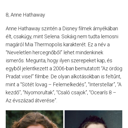
8, Anne Hathaway
Anne Hathaway szintén a Disney filmek árnyékában
élt, csakúgy, mint Selena. Sokáig nem tudta lemosni
magáról Mia Thermopolis karakterét. Ez a név a
“Neveletlen hercegnőből” lehet mindenkinek
ismerős. Megunta, hogy ilyen szerepeket kap, és
egyből jelentkezett a 2006-ban bemutatott “Az ördög
Pradat visel” filmbe. De olyan alkotásokban is feltűnt,
mint a “Sötét lovag – Felemelkedés”, “Interstellar”, “A
kezdő”, “Nyomorultak”, “Csaló csajok”, “Ocean’s 8 –
Az évszázad átverése”.