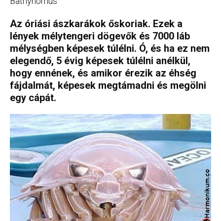
Bathynomus
Az óriási ászkarákok őskoriak. Ezek a
lények mélytengeri dögevők és 7000 láb
mélységben képesek túlélni. Ó, és ha ez nem
elegendő, 5 évig képesek túlélni anélkül,
hogy ennének, és amikor érezik az éhség
fájdalmát, képesek megtámadni és megölni
egy cápát.