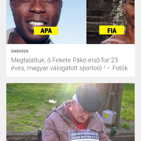
EMBEREK
Megtaláltuk, ő Fekete Pákó első fia! 23
éves, magyar válogatott sportoló ! – Fotók