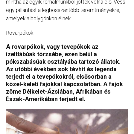
mintha az egyik rémálmunkból jöttek volna elő. Vess
egy pillantást a legbosszantóbb teremtményekre,
amelyek a bolygónkon élnek.
Rovarpókok
A rovarpókok, vagy tevepókok az
ízeltlábúak törzsébe, ezen belül a
pókszabásúak osztályába tartozó állatok.
Az utóbbi években sok tévhit és legenda
terjedt el a tevepókokról, elsősorban a
közel-keleti fajokkal kapcsolatban. A fajok
zöme Délkelet-Ázsiában, Afrikában és
Észak-Amerikában terjedt el.