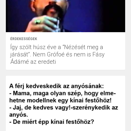
ÉRDEKESSÉGEK
Így szólt húsz éve a “Nézését meg a
járását”. Nem Grófoé és nem is Fásy
Ádámé az eredeti