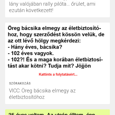
lány valójában rally pilóta… őrület, ami
ezután következett!
SZÓRAKOZÁS
VICC: Öreg bácsika elmegy az
életbiztosítóhoz