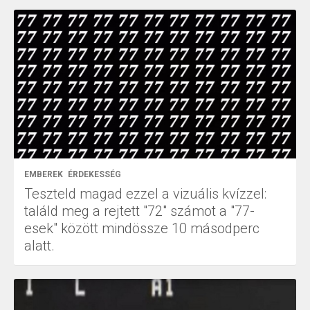
EMBEREK
ÉRDEKESSÉG
Teszteld magad ezzel a vizuális kvízzel:
találd meg a rejtett "72" számot a "77-
esek" között mindössze 10 másodperc
alatt.