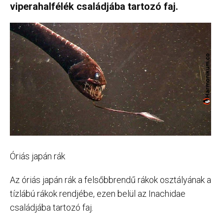
viperahalfélék családjába tartozó faj.
Óriás japán rák
Az óriás japán rák a felsőbbrendű rákok osztályának a
tízlábú rákok rendjébe, ezen belül az Inachidae
családjába tartozó faj.