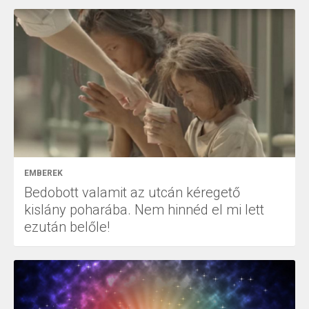
EMBEREK
Bedobott valamit az utcán kéregető
kislány poharába. Nem hinnéd el mi lett
ezután belőle!