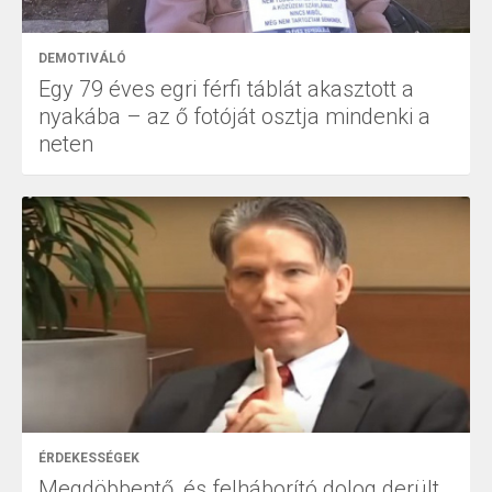
DEMOTIVÁLÓ
Egy 79 éves egri férfi táblát akasztott a
nyakába – az ő fotóját osztja mindenki a
neten
ÉRDEKESSÉGEK
Megdöbbentő, és felháborító dolog derült