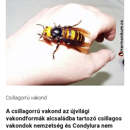
Csillagorrú vakond
A csillagorrú vakond az újvilági
vakondformák alcsaládba tartozó csillagos
vakondok nemzetség és Condylura nem