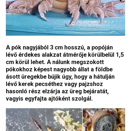
A pók nagyjából 3 cm hosszú, a popóján
lévő érdekes alakzat átmérője körülbelül 1,5
cm körül lehet. A nálunk megszokott
pókokhoz képest nagyobb állat a földbe
ásott üregekbe bújik úgy, hogy a hátulján
lévő kerek pecséthez vagy pajzshoz
hasonló rész elzárja az üreg bejáratát,
vagyis egyfajta ajtóként szolgál.