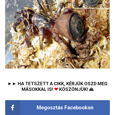
►► HA TETSZETT A CIKK, KÉRJÜK OSZD MEG
MÁSOKKAL IS!
❤
KÖSZÖNJÜK! 🙏
Megosztás Facebookon