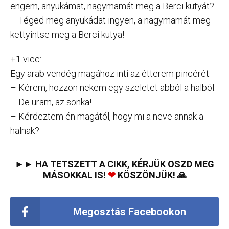
engem, anyukámat, nagymamát meg a Berci kutyát?
– Téged meg anyukádat ingyen, a nagymamát meg
kettyintse meg a Berci kutya!
+1 vicc:
Egy arab vendég magához inti az étterem pincérét:
– Kérem, hozzon nekem egy szeletet abból a halból.
– De uram, az sonka!
– Kérdeztem én magától, hogy mi a neve annak a
halnak?
►► HA TETSZETT A CIKK, KÉRJÜK OSZD MEG
MÁSOKKAL IS!
❤
KÖSZÖNJÜK! 🙏
Megosztás Facebookon