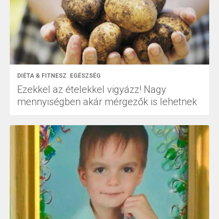
DIÉTA & FITNESZ
EGÉSZSÉG
Ezekkel az ételekkel vigyázz! Nagy
mennyiségben akár mérgezők is lehetnek