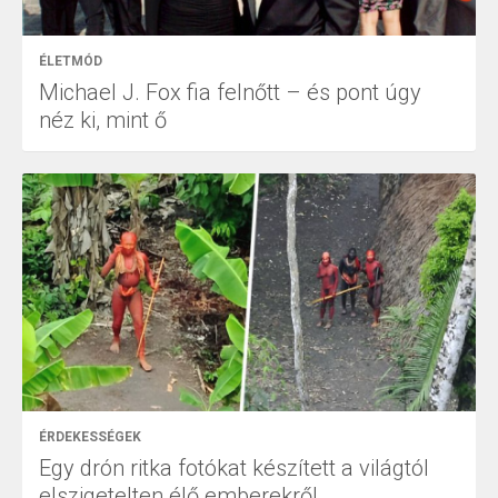
ÉLETMÓD
Michael J. Fox fia felnőtt – és pont úgy
néz ki, mint ő
ÉRDEKESSÉGEK
Egy drón ritka fotókat készített a világtól
elszigetelten élő emberekről