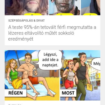
SZÉPSÉGÁPOLÁS & DIVAT
A teste 95%-án tetovált férfi megmutatta a
lézeres eltávolító műtét sokkoló
eredményét