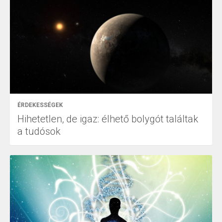
ÉRDEKESSÉGEK
Hihetetlen, de igaz: élhető bolygót találtak
a tudósok