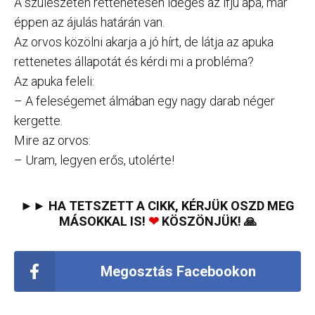
A szülészeten rettenetesen ideges az ifjú apa, már
éppen az ájulás határán van.
Az orvos közölni akarja a jó hírt, de látja az apuka
rettenetes állapotát és kérdi mi a probléma?
Az apuka feleli:
– A feleségemet álmában egy nagy darab néger
kergette.
Mire az orvos:
– Uram, legyen erős, utolérte!
►► HA TETSZETT A CIKK, KÉRJÜK OSZD MEG
MÁSOKKAL IS!
❤
KÖSZÖNJÜK! 🙏
Megosztás Facebookon