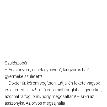
Szülőszobán:
– Asszonyom, önnek gyönyörű, lángvörös hajú
gyermeke született!
– Doktor úr, kérem segítsen! Látja, én fekete vagyok,
és a férjem is az! Te jó ég, amint meglátja a gyereket,
azonnal rá fog jönni, hogy megcsaltam! – sír-rí az
asszonyka. Az orvos megsajnálja ..