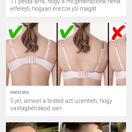
11 példa arra, hogy a mi generációnk néha
elfelejti, hogyan érezze jól magát
EGÉSZSÉG
5 jel, amivel a tested azt üzenheti, hogy
vastagbélrákod van