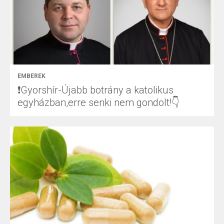
EMBEREK
❗Gyorshír-Újabb botrány a katolikus
egyházban,erre senki nem gondolt!👇