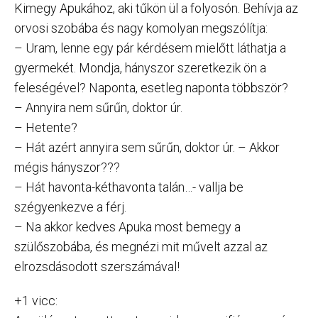
Kimegy Apukához, aki tűkön ül a folyosón. Behívja az
orvosi szobába és nagy komolyan megszólítja:
– Uram, lenne egy pár kérdésem mielőtt láthatja a
gyermekét. Mondja, hányszor szeretkezik ön a
feleségével? Naponta, esetleg naponta többször?
– Annyira nem sűrűn, doktor úr.
– Hetente?
– Hát azért annyira sem sűrűn, doktor úr. – Akkor
mégis hányszor???
– Hát havonta-kéthavonta talán…- vallja be
szégyenkezve a férj.
– Na akkor kedves Apuka most bemegy a
szülőszobába, és megnézi mit művelt azzal az
elrozsdásodott szerszámával!
+1 vicc: