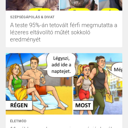
SZÉPSÉGÁPOLÁS & DIVAT
A teste 95%-án tetovált férfi megmutatta a
lézeres eltávolító műtét sokkoló
eredményét
ÉLETMÓD