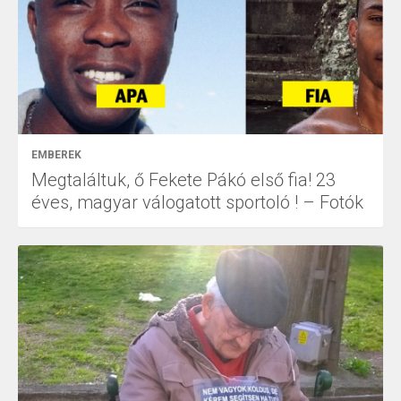
EMBEREK
Megtaláltuk, ő Fekete Pákó első fia! 23
éves, magyar válogatott sportoló ! – Fotók