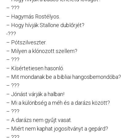
– ???
– Hagymás Rostélyos.
– Hogy hívják Stallone dublőrjét?
-???
– Pótszilveszter.
– Milyen a klónozott szellem?
– ???
– Kísértetiesen hasonló.
– Mit mondanak be a bibliai hangosbemondóba?
– ???
– Jónást várják a halban!
– Mi a különbség a méh és a darázs között?
– ???
– A darázs nem gyűjt vasat.
– Miért nem kaphat jogosítványt a gepárd?
– ???