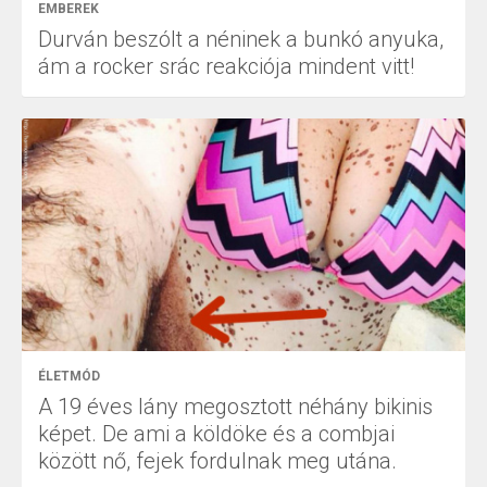
EMBEREK
Durván beszólt a néninek a bunkó anyuka,
ám a rocker srác reakciója mindent vitt!
ÉLETMÓD
A 19 éves lány megosztott néhány bikinis
képet. De ami a köldöke és a combjai
között nő, fejek fordulnak meg utána.