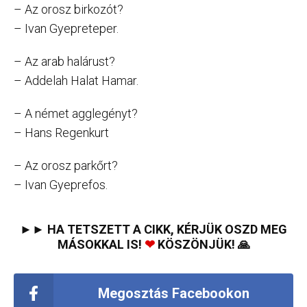
– Az orosz birkozót?
– Ivan Gyepreteper.
– Az arab halárust?
– Addelah Halat Hamar.
– A német agglegényt?
– Hans Regenkurt
– Az orosz parkőrt?
– Ivan Gyeprefos.
►► HA TETSZETT A CIKK, KÉRJÜK OSZD MEG
MÁSOKKAL IS!
❤
KÖSZÖNJÜK! 🙏
Megosztás Facebookon