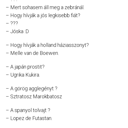
– Mert sohasem áll meg a zebránál.
– Hogy hívják a jós legkisebb fiát?
– ???
– Jóska :D
– Hogy hívják a holland háziasszonyt?
– Melle van de Boewen.
– A japán prostit?
– Ugrika Kukira.
– A görög agglegényt ?
– Sztratosz Marokbatosz
– A spanyol tolvajt ?
– Lopez de Futastan.