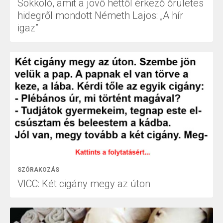
Sokkoló, amit a jövő héttől érkező őrületes
hidegről mondott Németh Lajos: „A hír
igaz”
SZÓRAKOZÁS
VICC: Két cigány megy az úton