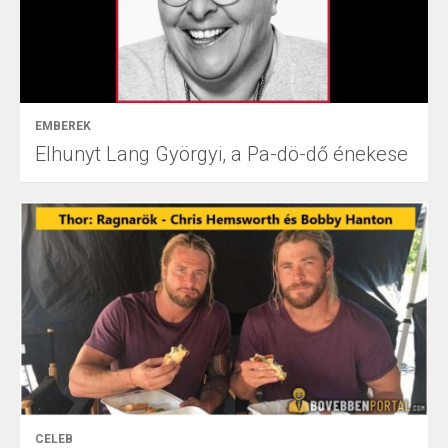
EMBEREK
Elhunyt Lang Györgyi, a Pa-dö-dő énekese
CELEB