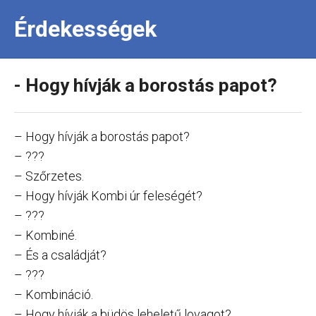
Érdekességek
- Hogy hívják a borostás papot?
– Hogy hívják a borostás papot?
– ???
– Szőrzetes.
– Hogy hívják Kombi úr feleségét?
– ???
– Kombiné.
– És a családját?
– ???
– Kombináció.
– Hogy hívják a büdös leheletű lovagot?