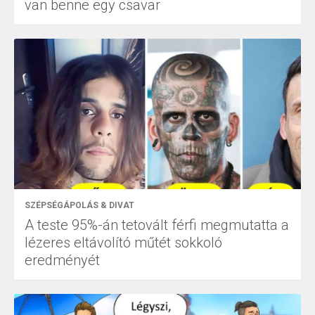
van benne egy csavar
SZÉPSÉGÁPOLÁS & DIVAT
A teste 95%-án tetovált férfi megmutatta a
lézeres eltávolító műtét sokkoló
eredményét