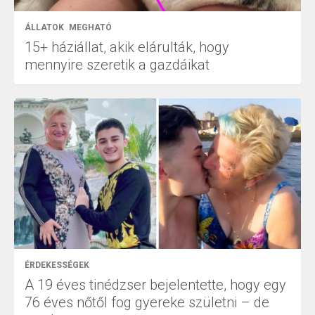
ÁLLATOK
MEGHATÓ
15+ háziállat, akik elárulták, hogy
mennyire szeretik a gazdáikat
ÉRDEKESSÉGEK
A 19 éves tinédzser bejelentette, hogy egy
76 éves nőtől fog gyereke születni – de