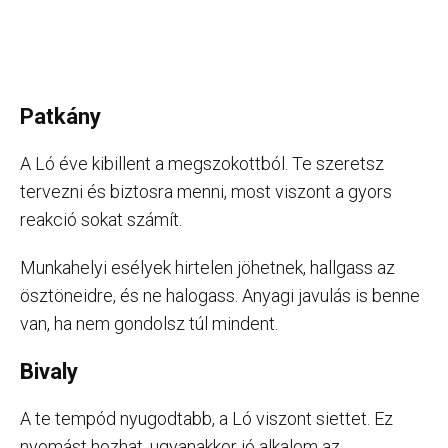
Patkány
A Ló éve kibillent a megszokottból. Te szeretsz
tervezni és biztosra menni, most viszont a gyors
reakció sokat számít.
Munkahelyi esélyek hirtelen jöhetnek, hallgass az
ösztöneidre, és ne halogass. Anyagi javulás is benne
van, ha nem gondolsz túl mindent.
Bivaly
A te tempód nyugodtabb, a Ló viszont siettet. Ez
nyomást hozhat, ugyanakkor jó alkalom az