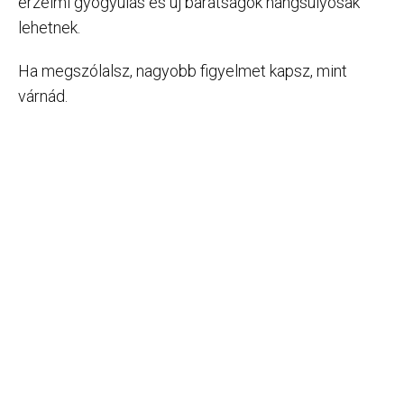
érzelmi gyógyulás és új barátságok hangsúlyosak
lehetnek.
Ha megszólalsz, nagyobb figyelmet kapsz, mint
várnád.