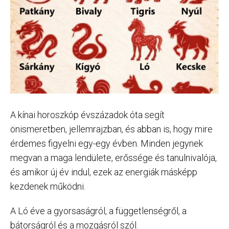
A kínai horoszkóp évszázadok óta segít
önismeretben, jellemrajzban, és abban is, hogy mire
érdemes figyelni egy-egy évben. Minden jegynek
megvan a maga lendülete, erőssége és tanulnivalója,
és amikor új év indul, ezek az energiák másképp
kezdenek működni.
A Ló éve a gyorsaságról, a függetlenségről, a
bátorságról és a mozgásról szól.