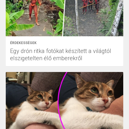
ÉRDEKESSÉGEK
Egy drón ritka fotókat készített a világtól
elszigetelten élő emberekről