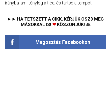
irányba, ami tényleg a tiéd, és tartsd a tempót.
►► HA TETSZETT A CIKK, KÉRJÜK OSZD MEG
MÁSOKKAL IS!
❤
KÖSZÖNJÜK! 🙏
Megosztás Facebookon