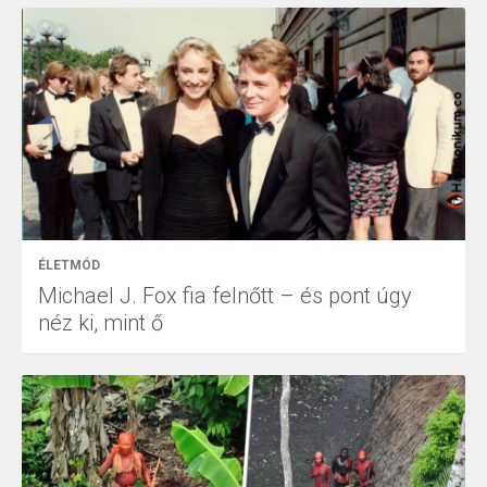
ÉLETMÓD
Michael J. Fox fia felnőtt – és pont úgy
néz ki, mint ő