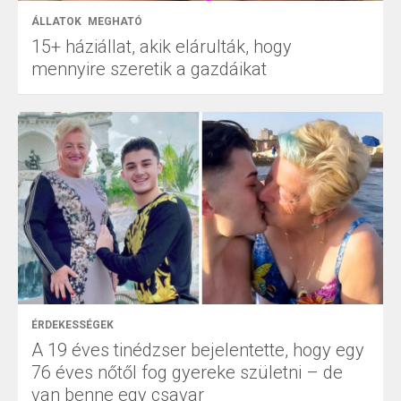
ÁLLATOK
MEGHATÓ
15+ háziállat, akik elárulták, hogy
mennyire szeretik a gazdáikat
ÉRDEKESSÉGEK
A 19 éves tinédzser bejelentette, hogy egy
76 éves nőtől fog gyereke születni – de
van benne egy csavar