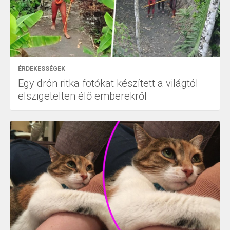
ÉRDEKESSÉGEK
Egy drón ritka fotókat készített a világtól
elszigetelten élő emberekről