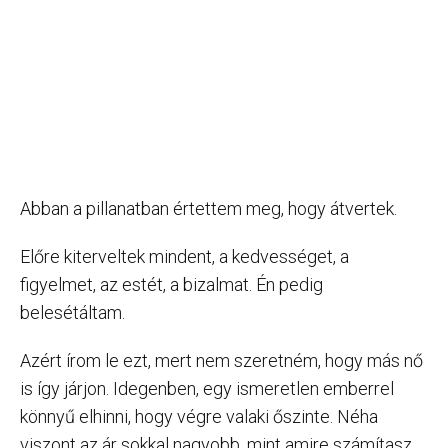
Abban a pillanatban értettem meg, hogy átvertek.
Előre kiterveltek mindent, a kedvességet, a
figyelmet, az estét, a bizalmat. Én pedig
belesétáltam.
Azért írom le ezt, mert nem szeretném, hogy más nő
is így járjon. Idegenben, egy ismeretlen emberrel
könnyű elhinni, hogy végre valaki őszinte. Néha
viszont az ár sokkal nagyobb, mint amire számítasz.