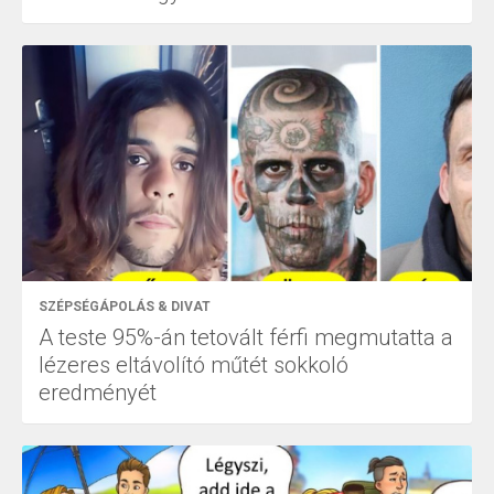
SZÉPSÉGÁPOLÁS & DIVAT
A teste 95%-án tetovált férfi megmutatta a
lézeres eltávolító műtét sokkoló
eredményét