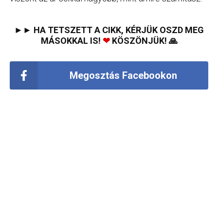
►► HA TETSZETT A CIKK, KÉRJÜK OSZD MEG
MÁSOKKAL IS!
❤
KÖSZÖNJÜK! 🙏
Megosztás Facebookon