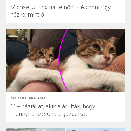
Michael J. Fox fia felnőtt – és pont úgy
néz ki, mint ő
ÁLLATOK
MEGHATÓ
15+ háziállat, akik elárulták, hogy
mennyire szeretik a gazdáikat