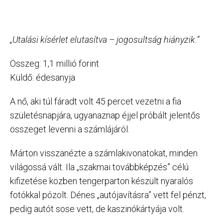
„Utalási kísérlet elutasítva – jogosultság hiányzik.”
Összeg: 1,1 millió forint
Küldő: édesanyja
A nő, aki túl fáradt volt 45 percet vezetni a fia
születésnapjára, ugyanaznap éjjel próbált jelentős
összeget levenni a számlájáról.
Márton visszanézte a számlakivonatokat, minden
világossá vált. Ila „szakmai továbbképzés” célú
kifizetése közben tengerparton készült nyaralós
fotókkal pózolt. Dénes „autójavításra” vett fel pénzt,
pedig autót sose vett, de kaszinókártyája volt.