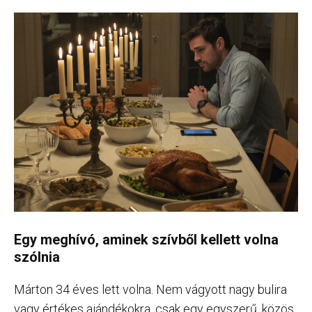
Egy meghívó, aminek szívből kellett volna
szólnia
Márton 34 éves lett volna. Nem vágyott nagy bulira
vagy értékes ajándékokra, csak egy egyszerű, közös