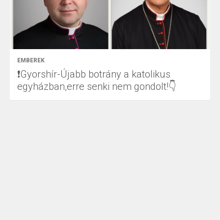
EMBEREK
❗Gyorshír-Újabb botrány a katolikus
egyházban,erre senki nem gondolt!👇