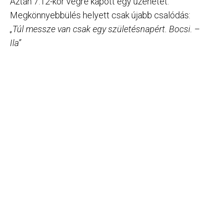
Aztán 7:12-kor végre kapott egy üzenetet.
Megkönnyebbülés helyett csak újabb csalódás:
„Túl messze van csak egy születésnapért. Bocsi. –
Ila”