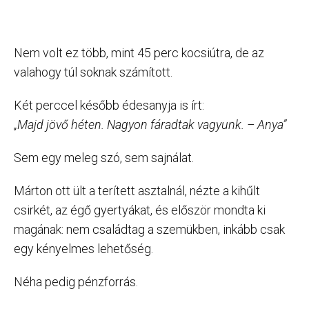
Nem volt ez több, mint 45 perc kocsiútra, de az
valahogy túl soknak számított.
Két perccel később édesanyja is írt:
„Majd jövő héten. Nagyon fáradtak vagyunk. – Anya”
Sem egy meleg szó, sem sajnálat.
Márton ott ült a terített asztalnál, nézte a kihűlt
csirkét, az égő gyertyákat, és először mondta ki
magának: nem családtag a szemükben, inkább csak
egy kényelmes lehetőség.
Néha pedig pénzforrás.