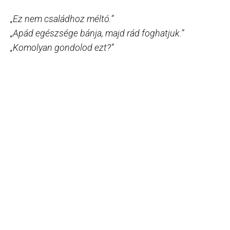
„Ez nem családhoz méltó.”
„Apád egészsége bánja, majd rád foghatjuk.”
„Komolyan gondolod ezt?”