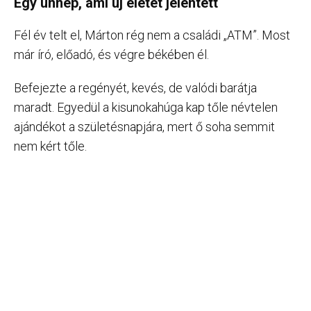
Egy ünnep, ami új életet jelentett
Fél év telt el, Márton rég nem a családi „ATM”. Most
már író, előadó, és végre békében él.
Befejezte a regényét, kevés, de valódi barátja
maradt. Egyedül a kisunokahúga kap tőle névtelen
ajándékot a születésnapjára, mert ő soha semmit
nem kért tőle.