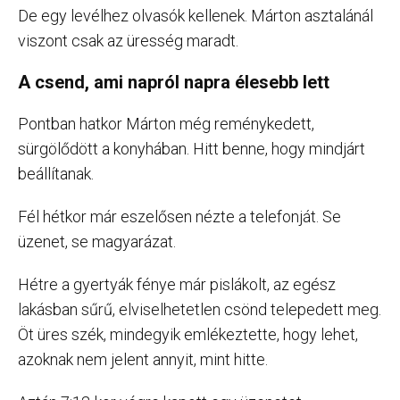
De egy levélhez olvasók kellenek. Márton asztalánál
viszont csak az üresség maradt.
A csend, ami napról napra élesebb lett
Pontban hatkor Márton még reménykedett,
sürgölődött a konyhában. Hitt benne, hogy mindjárt
beállítanak.
Fél hétkor már eszelősen nézte a telefonját. Se
üzenet, se magyarázat.
Hétre a gyertyák fénye már pislákolt, az egész
lakásban sűrű, elviselhetetlen csönd telepedett meg.
Öt üres szék, mindegyik emlékeztette, hogy lehet,
azoknak nem jelent annyit, mint hitte.