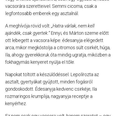
vacsorára szeretteivel. Semmi cicoma, csak a
legfontosabb emberek egy asztalnál.
A meghívója rövid volt:
„Hatra várlak, nem kell
ajándék, csak gyertek.”
Ennyi, és Márton szeme előtt
ott lebegett a vacsora képe: édesanyja elégedett
arca, mikor megkóstolja a citromos sült csirkét, húga,
Ila, ahogy gyerekkoruk óta mindig ugratja, miközben a
fokhagymás kenyeret nyúlja el tőle.
Napokat töltött a készülődéssel. Lepolírozta az
asztalt, gyertyákat gyújtott, minden fogásról
gondoskodott. Édesanyja kedvenc csirkéje, Ila
rozmaringos krumplija, nagyanyja receptje a
kenyérhez.
Ez nem csak egy vacsora volt, hanem szeretet – egy