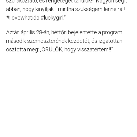
szórakoztató, és rengeteget tanulok!!! Nagyon segít
abban, hogy kinyíljak… mintha szükségem lenne rá!!
#ilovewhatido #luckygirl.”
Aztán április 28-án, hétfőn bejelentette a program
második szemeszterének kezdetét, és izgatottan
osztotta meg: „ÖRÜLÖK, hogy visszatértem!!”