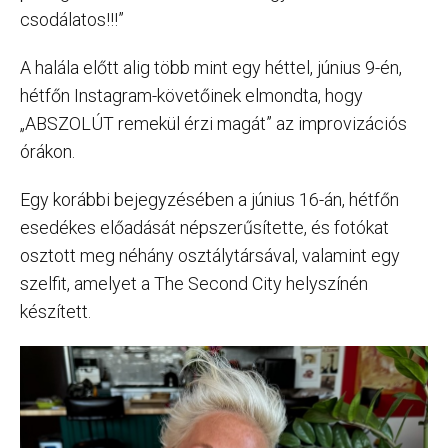
csodálatos!!!”
A halála előtt alig több mint egy héttel, június 9-én,
hétfőn Instagram-követőinek elmondta, hogy
„ABSZOLÚT remekül érzi magát” az improvizációs
órákon.
Egy korábbi bejegyzésében a június 16-án, hétfőn
esedékes előadását népszerűsítette, és fotókat
osztott meg néhány osztálytársával, valamint egy
szelfit, amelyet a The Second City helyszínén
készített.