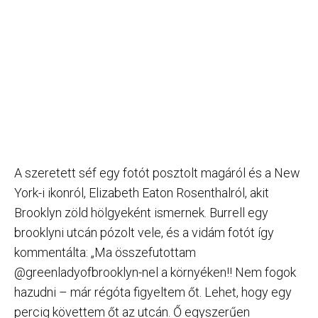
A szeretett séf egy fotót posztolt magáról és a New
York-i ikonról, Elizabeth Eaton Rosenthalról, akit
Brooklyn zöld hölgyeként ismernek. Burrell egy
brooklyni utcán pózolt vele, és a vidám fotót így
kommentálta: „Ma összefutottam
@greenladyofbrooklyn-nel a környéken!! Nem fogok
hazudni – már régóta figyeltem őt. Lehet, hogy egy
percig követtem őt az utcán. Ő egyszerűen