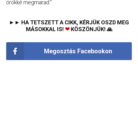
örökké megmarad.”
►► HA TETSZETT A CIKK, KÉRJÜK OSZD MEG
MÁSOKKAL IS!
❤
KÖSZÖNJÜK! 🙏
Megosztás Facebookon