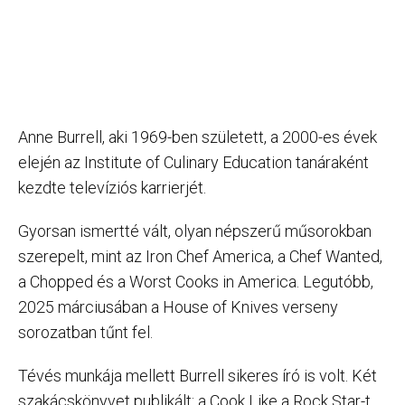
Anne Burrell, aki 1969-ben született, a 2000-es évek
elején az Institute of Culinary Education tanáraként
kezdte televíziós karrierjét.
Gyorsan ismertté vált, olyan népszerű műsorokban
szerepelt, mint az Iron Chef America, a Chef Wanted,
a Chopped és a Worst Cooks in America. Legutóbb,
2025 márciusában a House of Knives verseny
sorozatban tűnt fel.
Tévés munkája mellett Burrell sikeres író is volt. Két
szakácskönyvet publikált: a Cook Like a Rock Star-t