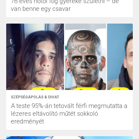
76 éves nőtől fog gyereke születni – de
van benne egy csavar
SZÉPSÉGÁPOLÁS & DIVAT
A teste 95%-án tetovált férfi megmutatta a
lézeres eltávolító műtét sokkoló
eredményét