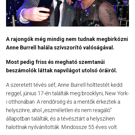
A rajongók még mindig nem tudnak megbirkózni
Anne Burrell halála szívszorító valóságával.
Most pedig friss és megható szemtanúi
beszámolók láttak napvilágot utolsó óráiról.
A szeretett tévés séf, Anne Burrell holttestét kedd
reggel, június 17-én találták meg brooklyni, New York-
i otthonában. A rendőrség és a mentők érkeztek a
helyszínre, ahol „eszméletlen és nem reagáló”
állapotban találták, és a tévésztárt a helyszínen
halottnak nyilvánították. Mindössze 55 éves volt.