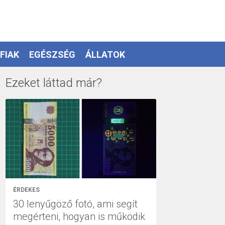
FIAK
EGÉSZSÉG
ÁLLATOK
Ezeket láttad már?
ÉRDEKES
30 lenyűgöző fotó, ami segít
megérteni, hogyan is működik