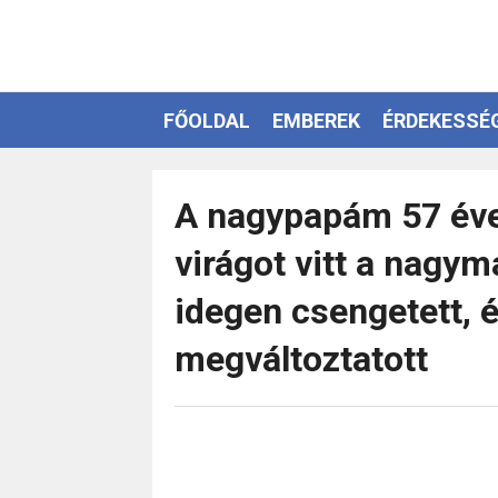
FŐOLDAL
EMBEREK
ÉRDEKESSÉ
EZOTÉRIA
A nagypapám 57 év
virágot vitt a nagy
idegen csengetett, 
megváltoztatott