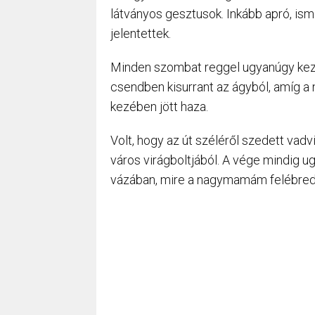
látványos gesztusok. Inkább apró, ism
jelentettek.
Minden szombat reggel ugyanúgy kezd
csendben kisurrant az ágyból, amíg a
kezében jött haza.
Volt, hogy az út széléről szedett vadvi
város virágboltjából. A vége mindig ug
vázában, mire a nagymamám felébred