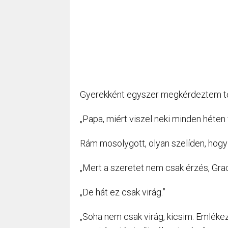
Gyerekként egyszer megkérdeztem tő
„Papa, miért viszel neki minden héten 
Rám mosolygott, olyan szelíden, hogy
„Mert a szeretet nem csak érzés, Grac
„De hát ez csak virág.”
„Soha nem csak virág, kicsim. Emlék