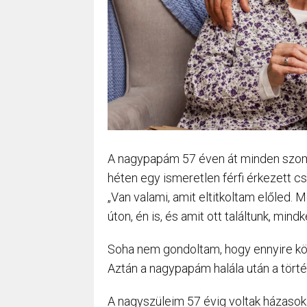
A nagypapám 57 éven át minden szomb
héten egy ismeretlen férfi érkezett cso
„Van valami, amit eltitkoltam előled.
úton, én is, és amit ott találtunk, min
Soha nem gondoltam, hogy ennyire köze
Aztán a nagypapám halála után a tört
A nagyszüleim 57 évig voltak házasok