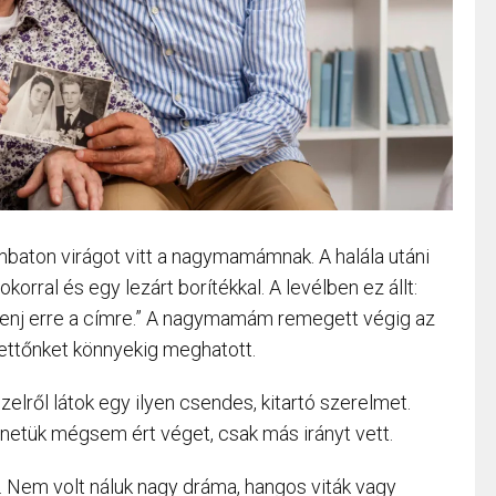
aton virágot vitt a nagymamámnak. A halála utáni
korral és egy lezárt borítékkal. A levélben ez állt:
 Menj erre a címre.” A nagymamám remegett végig az
dkettőnket könnyekig meghatott.
lről látok egy ilyen csendes, kitartó szerelmet.
énetük mégsem ért véget, csak más irányt vett.
. Nem volt náluk nagy dráma, hangos viták vagy