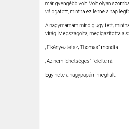
már gyengébb volt. Volt olyan szombat
válogatott, mintha ez lenne a nap leg
A nagymamám mindig úgy tett, mintha 
virág. Megszagolta, megigazította a s
„Elkényeztetsz, Thomas” mondta.
„Az nem lehetséges” felelte rá.
Egy hete a nagypapám meghalt.