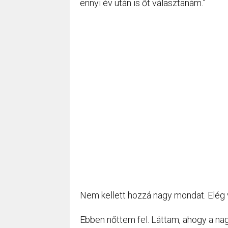
ennyi év után is őt választanám.”
Nem kellett hozzá nagy mondat. Elég v
Ebben nőttem fel. Láttam, ahogy a na