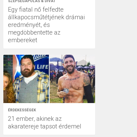
SZÉPSÉGÁPOLÁS & DIVAT
Egy fiatal nő felfedte
állkapocsműtétjének drámai
eredményét, és
megdöbbentette az
embereket
ÉRDEKESSÉGEK
21 ember, akinek az
akaratereje tapsot érdemel