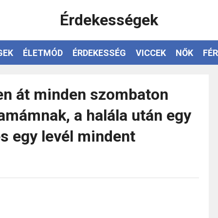
Érdekességek
GEK
ÉLETMÓD
ÉRDEKESSÉG
VICCEK
NŐK
FÉR
en át minden szombaton
mamámnak, a halála után egy
és egy levél mindent