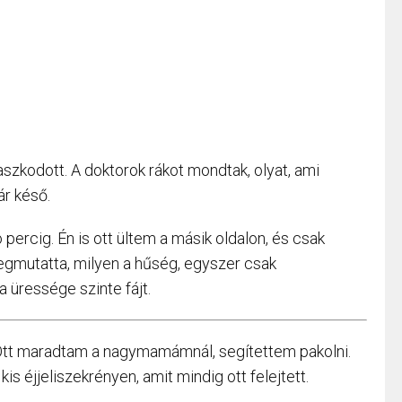
aszkodott. A doktorok rákot mondtak, olyat, ami
ár késő.
ercig. Én is ott ültem a másik oldalon, és csak
megmutatta, milyen a hűség, egyszer csak
 üressége szinte fájt.
 Ott maradtam a nagymamámnál, segítettem pakolni.
s éjjeliszekrényen, amit mindig ott felejtett.