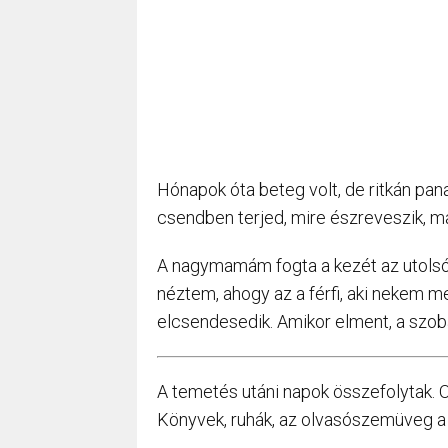
Hónapok óta beteg volt, de ritkán pan
csendben terjed, mire észreveszik, m
A nagymamám fogta a kezét az utolsó p
néztem, ahogy az a férfi, aki nekem 
elcsendesedik. Amikor elment, a szoba
A temetés utáni napok összefolytak.
Könyvek, ruhák, az olvasószemüveg a ki