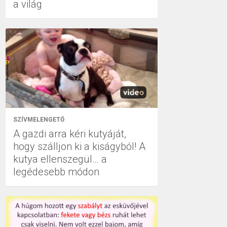
a világ
SZÍVMELENGETŐ
A gazdi arra kéri kutyáját,
hogy szálljon ki a kiságyból! A
kutya ellenszegül… a
legédesebb módon