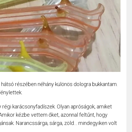
y hátsó részében néhány különös dologra bukkantam.
énylettek.
y régi karácsonyfadíszek. Olyan apróságok, amiket
Amikor kézbe vettem őket, azonnal feltűnt, hogy
gánsak. Narancssárga, sárga, zöld… mindegyiken volt