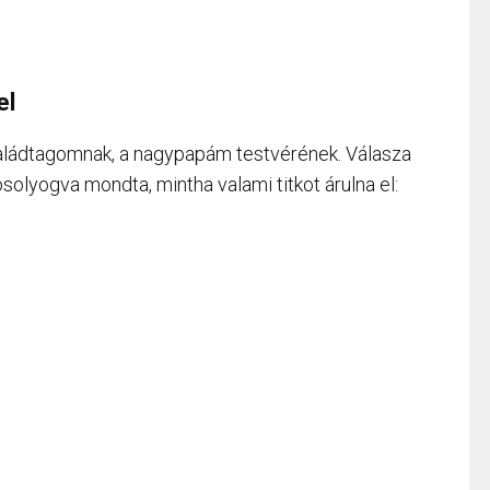
el
aládtagomnak, a nagypapám testvérének. Válasza
olyogva mondta, mintha valami titkot árulna el: