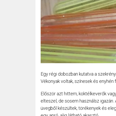
Egy régi dobozban kutatva a szekrén
Vékonyak voltak, színesek és enyhén f
Először azt hittem, koktélkeverők vag
elteszel, de sosem használsz igazán. 
üvegből készültek, törékenyek és ele
egy apró, alig látható akasztó.