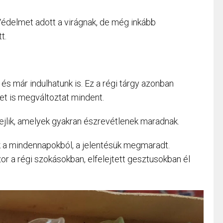
Védelmet adott a virágnak, de még inkább
t.
és már indulhatunk is. Ez a régi tárgy azonban
let is megváltoztat mindent.
 rejlik, amelyek gyakran észrevétlenek maradnak.
k a mindennapokból, a jelentésük megmaradt.
r a régi szokásokban, elfelejtett gesztusokban él