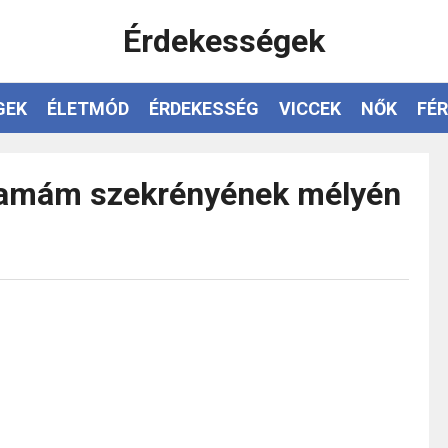
Érdekességek
GEK
ÉLETMÓD
ÉRDEKESSÉG
VICCEK
NŐK
FÉR
mamám szekrényének mélyén