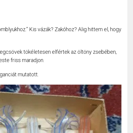
omblyukhoz.” Kis vázák? Zakóhoz? Alig hittem el, hogy
egcsövek tökéletesen elfértek az öltöny zsebében,
este friss maradjon.
ganciát mutatott.