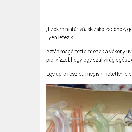
„Ezek miniatűr vázák zakó zsebhez, g
ilyen létezik.
Aztán megértettem: ezek a vékony üv
pici vízzel, hogy egy szál virág egész 
Egy apró részlet, mégis hihetetlen ele