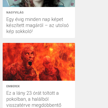
NAGYVILÁG
Egy évig minden nap képet
készített magáról – az utolsó
kép sokkoló!
EMBEREK
Ez a lány 23 órát töltött a
pokolban, a halálból
visszatérve megdöbbentő