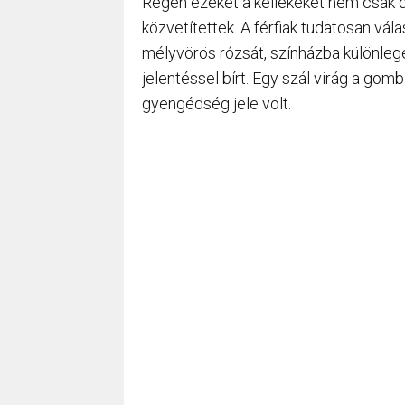
Régen ezeket a kellékeket nem csak d
közvetítettek. A férfiak tudatosan vála
mélyvörös rózsát, színházba különlege
jelentéssel bírt. Egy szál virág a g
gyengédség jele volt.