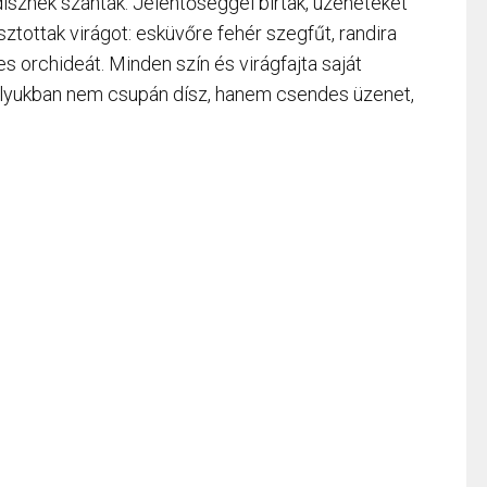
ísznek szánták. Jelentőséggel bírtak, üzeneteket
sztottak virágot: esküvőre fehér szegfűt, randira
s orchideát. Minden szín és virágfajta saját
omblyukban nem csupán dísz, hanem csendes üzenet,