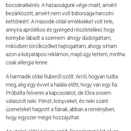
bocsánatkérés. A házasságunk vége miatt, amiért
bezárkózott, amiért nem volt bátorsága harcolni
kettőnkért. A második oldal emlékekkel volt tele,
annyira aprólékos és gyengéd részletekkel, hogy
könnybe lábadt a szemem: ahogy dúdolgattam,
miközben törölközőket hajtogattam, ahogy sírtam
azon a kutyatápos reklámon, majd úgy tettem, mintha
csak allergia lenne.
A harmadik oldal Ruberől szólt. Arról, hogyan tudta
meg, alig egy évvel a halála előtt, hogy van egy fia.
Próbálta felvenni a kapcsolatot, de Elira sosem
válaszolt neki. Pénzt, könyveket, és neki szánt
üzeneteket hagyott a fiának, abban a reményben,
hogy egyszer mégis hozzájuthat.