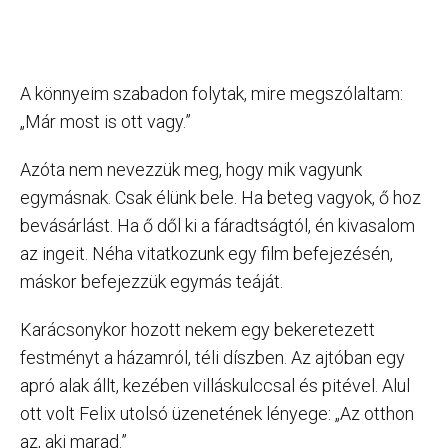
A könnyeim szabadon folytak, mire megszólaltam:
„Már most is ott vagy.”
Azóta nem nevezzük meg, hogy mik vagyunk
egymásnak. Csak élünk bele. Ha beteg vagyok, ő hoz
bevásárlást. Ha ő dől ki a fáradtságtól, én kivasalom
az ingeit. Néha vitatkozunk egy film befejezésén,
máskor befejezzük egymás teáját.
Karácsonykor hozott nekem egy bekeretezett
festményt a házamról, téli díszben. Az ajtóban egy
apró alak állt, kezében villáskulccsal és pitével. Alul
ott volt Felix utolsó üzenetének lényege: „Az otthon
az, aki marad.”