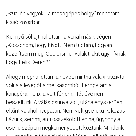
„Szia, én vagyok… a mosógépes hölgy” mondtam
kissé zavarban.
Könnyű sóhajt hallottam a vonal másik végén.
„Köszönöm, hogy hívott. Nem tudtam, hogyan
közelítsem meg. Ööö… ismer valakit, akit úgy hívnak,
hogy Felix Deren?”
Ahogy meghallottam a nevet, mintha valaki kiszívta
volna a levegőt a mellkasomból. Lerogytam a
kanapéra. Felix, a volt férjem. Hét éve nem
beszéltünk. A válás csúnya volt, utána egyszerűen
eltűnt valahol nyugaton. Nem volt gyerekünk, közös
házunk, semmi, ami összekötött volna, úgyhogy a
csend szépen megkeményedett köztünk. Mindenki