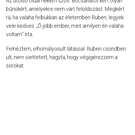
Az utolsó oldal nekem szólt. Bocsánatot kért olyan
bűnökért, amelyekre nem várt feloldozást. Megkért
rá, ha valaha felbukkan az életemben Ruben, legyek
vele kedves. „Ő jobb ember, mint amilyen én valaha
voltam” írta.
Felnéztem, elhomályosult látással. Ruben csöndben
ült, nem siettetett, hagyta, hogy végigérezzem a
sorokat.