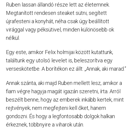
Ruben lassan állandó része lett az életemnek.
Megtanított rendesen steaket sütni, segített
újrafesteni a konyhát, néha csak úgy beállított
virággal vagy péksütivel, minden különösebb ok
nélkül.
Egy este, amikor Felix holmijai között kutattunk,
találtunk egy utolsó levelet is, beleszorítva egy
verseskötetbe. A borítékon ez állt: „Annak, aki marad.”
Annak szánta, aki majd Ruben mellett lesz, amikor a
fiam végre hagyja magát igazán szeretni, írta. Arról
beszélt benne, hogy az emberek inkább kertek, mint
rejtvények; nem megfejteni kell őket, hanem
gondozni. És hogy a legfontosabb dolgok halkan
érkeznek, többnyire a viharok után.