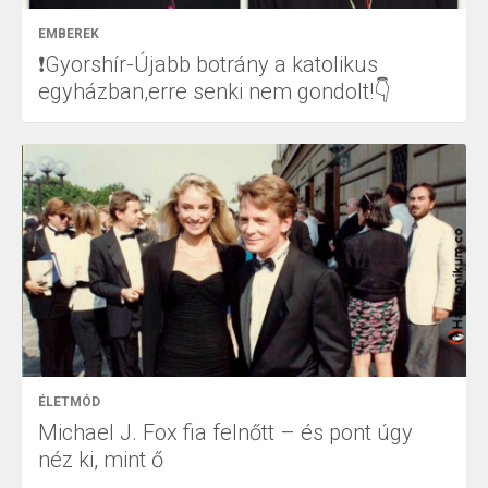
EMBEREK
❗Gyorshír-Újabb botrány a katolikus
egyházban,erre senki nem gondolt!👇
ÉLETMÓD
Michael J. Fox fia felnőtt – és pont úgy
néz ki, mint ő