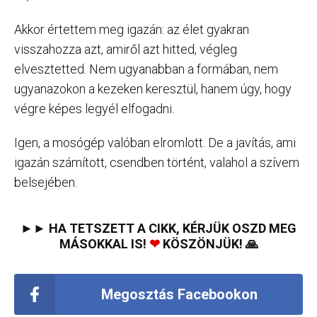
Akkor értettem meg igazán: az élet gyakran
visszahozza azt, amiről azt hitted, végleg
elvesztetted. Nem ugyanabban a formában, nem
ugyanazokon a kezeken keresztül, hanem úgy, hogy
végre képes legyél elfogadni.
Igen, a mosógép valóban elromlott. De a javítás, ami
igazán számított, csendben történt, valahol a szívem
belsejében.
►► HA TETSZETT A CIKK, KÉRJÜK OSZD MEG
MÁSOKKAL IS!
❤
KÖSZÖNJÜK! 🙏
Megosztás Facebookon