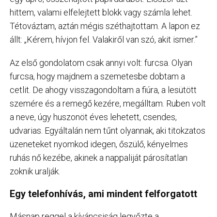
hittem, valami elfelejtett blokk vagy számla lehet.
Tétováztam, aztán mégis széthajtottam. A lapon ez
állt: „Kérem, hívjon fel. Valakiről van szó, akit ismer.”
Az első gondolatom csak annyi volt: furcsa. Olyan
furcsa, hogy majdnem a szemetesbe dobtam a
cetlit. De ahogy visszagondoltam a fiúra, a lesütött
szemére és a remegő kezére, megálltam. Ruben volt
a neve, úgy huszonöt éves lehetett, csendes,
udvarias. Egyáltalán nem tűnt olyannak, aki titokzatos
üzeneteket nyomkod idegen, őszülő, kényelmes
ruhás nő kezébe, akinek a nappaliját párosítatlan
zoknik uralják.
Egy telefonhívás, ami mindent felforgatott
Másnap reggel a kíváncsiság legyőzte a