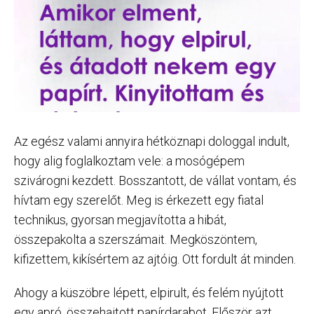
Az egész valami annyira hétköznapi dologgal indult,
hogy alig foglalkoztam vele: a mosógépem
szivárogni kezdett. Bosszantott, de vállat vontam, és
hívtam egy szerelőt. Meg is érkezett egy fiatal
technikus, gyorsan megjavította a hibát,
összepakolta a szerszámait. Megköszöntem,
kifizettem, kikísértem az ajtóig. Ott fordult át minden.
Ahogy a küszöbre lépett, elpirult, és felém nyújtott
egy apró, összehajtott papírdarabot. Először azt