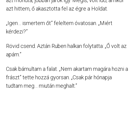
azt mondta, jobban járok így. Mégis, volt idő, amikor
azt hittem, ő akasztotta fel az égre a Holdat.
„Igen… ismertem őt” feleltem óvatosan. „Miért
kérdezi?”
Rövid csend. Aztán Ruben halkan folytatta: „Ő volt az
apám.”
Csak bámultam a falat. „Nem akartam magára hozni a
frászt” tette hozzá gyorsan. „Csak pár hónapja
tudtam meg… miután meghalt.”