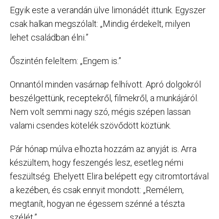
Egyik este a verandán ülve limonádét ittunk. Egyszer
csak halkan megszólalt: „Mindig érdekelt, milyen
lehet családban élni.”
Őszintén feleltem: „Engem is.”
Onnantól minden vasárnap felhívott. Apró dolgokról
beszélgettünk, receptekről, filmekről, a munkájáról.
Nem volt semmi nagy szó, mégis szépen lassan
valami csendes kötelék szövődött köztünk.
Pár hónap múlva elhozta hozzám az anyját is. Arra
készültem, hogy feszengés lesz, esetleg némi
feszültség. Ehelyett Elira belépett egy citromtortával
a kezében, és csak ennyit mondott: „Remélem,
megtanít, hogyan ne égessem szénné a tészta
szélét.”