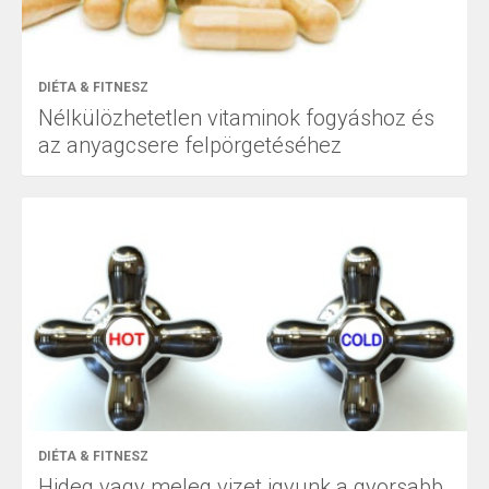
DIÉTA & FITNESZ
Nélkülözhetetlen vitaminok fogyáshoz és
az anyagcsere felpörgetéséhez
DIÉTA & FITNESZ
Hideg vagy meleg vizet igyunk a gyorsabb