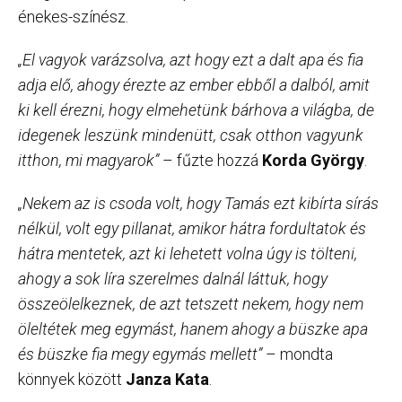
énekes-színész.
„El vagyok varázsolva, azt hogy ezt a dalt apa és fia
adja elő, ahogy érezte az ember ebből a dalból, amit
ki kell érezni, hogy elmehetünk bárhova a világba, de
idegenek leszünk mindenütt, csak otthon vagyunk
itthon, mi magyarok”
– fűzte hozzá
Korda György
.
„Nekem az is csoda volt, hogy Tamás ezt kibírta sírás
nélkül, volt egy pillanat, amikor hátra fordultatok és
hátra mentetek, azt ki lehetett volna úgy is tölteni,
ahogy a sok líra szerelmes dalnál láttuk, hogy
összeölelkeznek, de azt tetszett nekem, hogy nem
öleltétek meg egymást, hanem ahogy a büszke apa
és büszke fia megy egymás mellett”
– mondta
könnyek között
Janza Kata
.