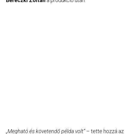
Bereczki Zoltán
a produkció után.
„Megható és követendő példa volt”
– tette hozzá az