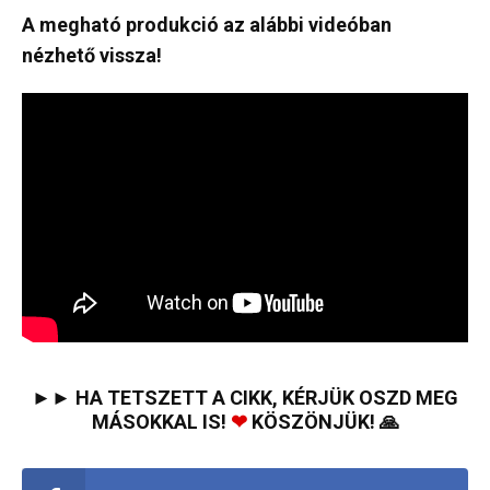
A megható produkció az alábbi videóban
nézhető vissza!
►► HA TETSZETT A CIKK, KÉRJÜK OSZD MEG
MÁSOKKAL IS!
❤
KÖSZÖNJÜK! 🙏