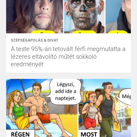
SZÉPSÉGÁPOLÁS & DIVAT
A teste 95%-án tetovált férfi megmutatta a
lézeres eltávolító műtét sokkoló
eredményét