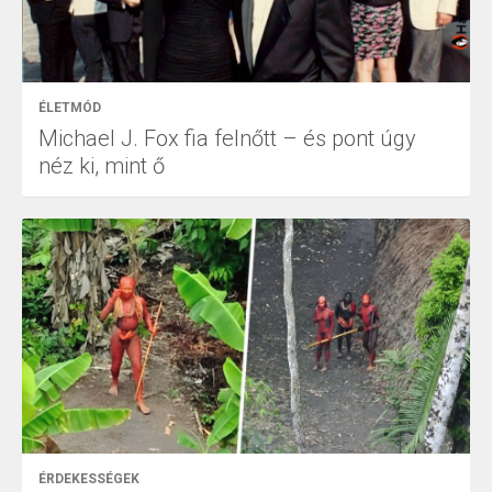
ÉLETMÓD
Michael J. Fox fia felnőtt – és pont úgy
néz ki, mint ő
ÉRDEKESSÉGEK