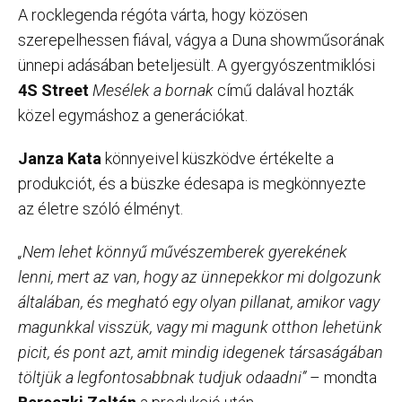
A rocklegenda régóta várta, hogy közösen
szerepelhessen fiával, vágya a Duna showműsorának
ünnepi adásában beteljesült. A gyergyószentmiklósi
4S Street
Mesélek a bornak
című dalával hozták
közel egymáshoz a generációkat.
Janza Kata
könnyeivel küszködve értékelte a
produkciót, és a büszke édesapa is megkönnyezte
az életre szóló élményt.
„Nem lehet könnyű művészemberek gyerekének
lenni, mert az van, hogy az ünnepekkor mi dolgozunk
általában, és megható egy olyan pillanat, amikor vagy
magunkkal visszük, vagy mi magunk otthon lehetünk
picit, és pont azt, amit mindig idegenek társaságában
töltjük a legfontosabbnak tudjuk odaadni”
– mondta