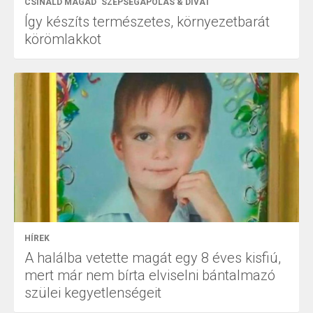
CSINÁLD MAGAD
SZÉPSÉGÁPOLÁS & DIVAT
Így készíts természetes, környezetbarát
körömlakkot
HÍREK
A halálba vetette magát egy 8 éves kisfiú,
mert már nem bírta elviselni bántalmazó
szülei kegyetlenségeit