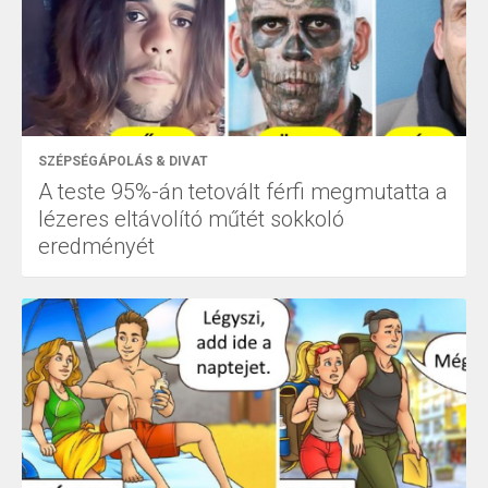
SZÉPSÉGÁPOLÁS & DIVAT
A teste 95%-án tetovált férfi megmutatta a
lézeres eltávolító műtét sokkoló
eredményét