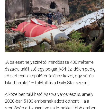
„A baleset helyszínétől mindössze 400 méterre
északra található egy polgári kórház, délen pedig,
közvetlenül a repülőtér falához közel, egy sűrűn
lakott terület” – folytatták a Daily Star szerint.
A közelben található Asarva városrész is, amely
2020-ban 5100 embernek adott otthont. Ha a
repülőgép ott zuhant volna le, sokkal több ember