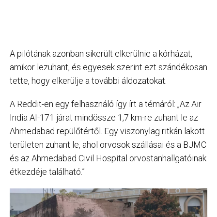
A pilótának azonban sikerült elkerülnie a kórházat,
amikor lezuhant, és egyesek szerint ezt szándékosan
tette, hogy elkerülje a további áldozatokat.
A Reddit-en egy felhasználó így írt a témáról: „Az Air
India AI-171 járat mindössze 1,7 km-re zuhant le az
Ahmedabad repülőtértől. Egy viszonylag ritkán lakott
területen zuhant le, ahol orvosok szállásai és a BJMC
és az Ahmedabad Civil Hospital orvostanhallgatóinak
étkezdéje található.”