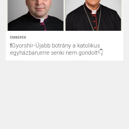
EMBEREK
❗Gyorshír-Újabb botrány a katolikus
egyházban,erre senki nem gondolt!👇