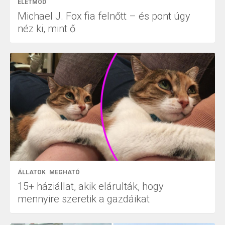
ÉLETMÓD
Michael J. Fox fia felnőtt – és pont úgy
néz ki, mint ő
ÁLLATOK
MEGHATÓ
15+ háziállat, akik elárulták, hogy
mennyire szeretik a gazdáikat