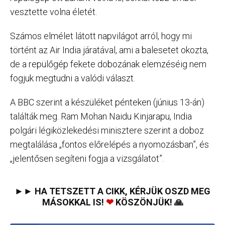
vesztette volna életét.
Számos elmélet látott napvilágot arról, hogy mi
történt az Air India járatával, ami a balesetet okozta,
de a repülőgép fekete dobozának elemzéséig nem
fogjuk megtudni a valódi választ.
A BBC szerint a készüléket pénteken (június 13-án)
találták meg. Ram Mohan Naidu Kinjarapu, India
polgári légiközlekedési minisztere szerint a doboz
megtalálása „fontos előrelépés a nyomozásban”, és
„jelentősen segíteni fogja a vizsgálatot”.
►► HA TETSZETT A CIKK, KÉRJÜK OSZD MEG
MÁSOKKAL IS!
❤
KÖSZÖNJÜK! 🙏