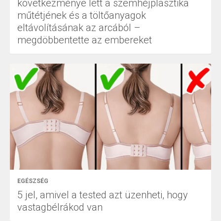
következménye lett a szemhéjplasztika
műtétjének és a töltőanyagok
eltávolításának az arcából –
megdöbbentette az embereket
EGÉSZSÉG
5 jel, amivel a tested azt üzenheti, hogy
vastagbélrákod van