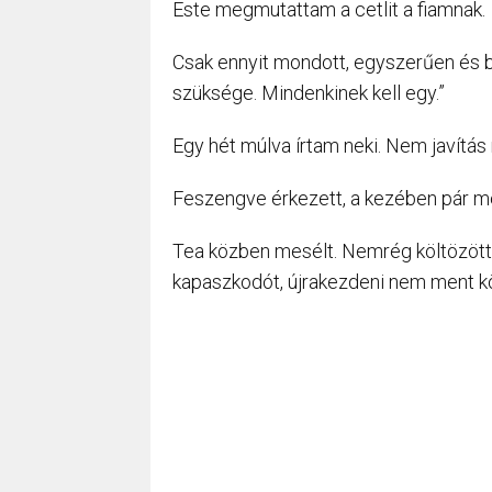
Este megmutattam a cetlit a fiamnak.
Csak ennyit mondott, egyszerűen és bö
szüksége. Mindenkinek kell egy.”
Egy hét múlva írtam neki. Nem javítás
Feszengve érkezett, a kezében pár me
Tea közben mesélt. Nemrég költözött a
kapaszkodót, újrakezdeni nem ment k