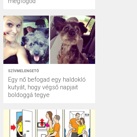
megfogod
SZÍVMELENGETŐ
Egy nő befogad egy haldokló
kutyát, hogy végső napjait
boldoggá tegye