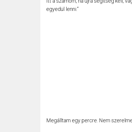
Itt a számom, ha újra segítség kell, va
egyedül lenni.”
Megálltam egy percre. Nem szerelmes 