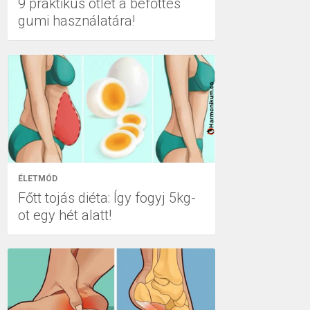
9 praktikus ötlet a befőttes
gumi használatára!
ÉLETMÓD
Főtt tojás diéta: Így fogyj 5kg-
ot egy hét alatt!