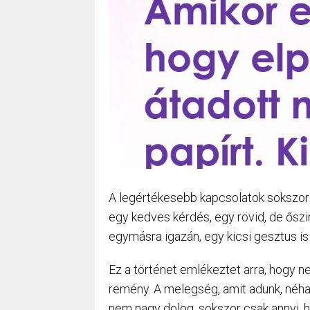
A legértékesebb kapcsolatok sokszor
egy kedves kérdés, egy rövid, de ősz
egymásra igazán, egy kicsi gesztus i
Ez a történet emlékeztet arra, hogy n
remény. A melegség, amit adunk, néha
nem nagy dolog, sokszor csak annyi,