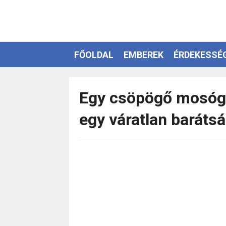
FŐOLDAL
EMBEREK
ÉRDEKESSÉ
EZOTÉRIA
Egy csöpögő mosógép
egy váratlan baráts