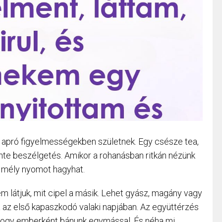
 apró figyelmességekben születnek. Egy csésze tea,
inte beszélgetés. Amikor a rohanásban ritkán nézünk
s mély nyomot hagyhat.
em látjuk, mit cipel a másik. Lehet gyász, magány vagy
 az első kapaszkodó valaki napjában. Az együttérzés
 hogy emberként bánunk egymással. És néha mi