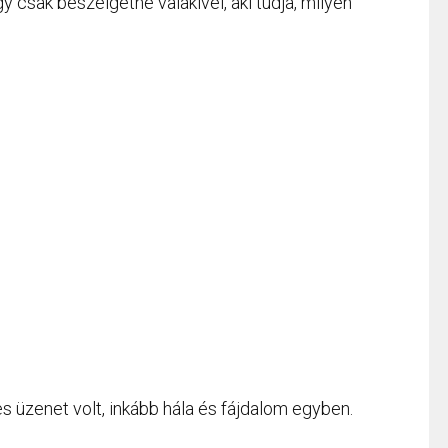
gy csak beszélgetne valakivel, aki tudja, milyen
üzenet volt, inkább hála és fájdalom egyben.