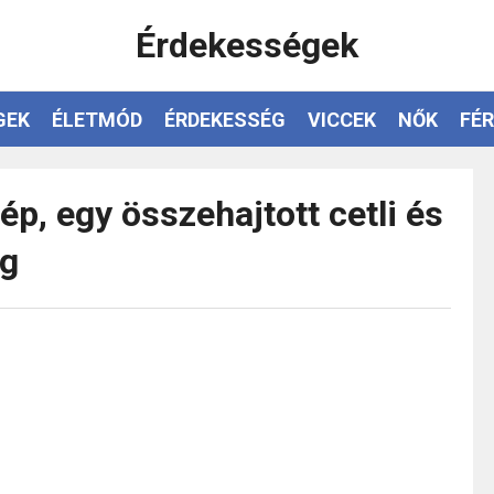
Érdekességek
GEK
ÉLETMÓD
ÉRDEKESSÉG
VICCEK
NŐK
FÉR
, egy összehajtott cetli és
ág