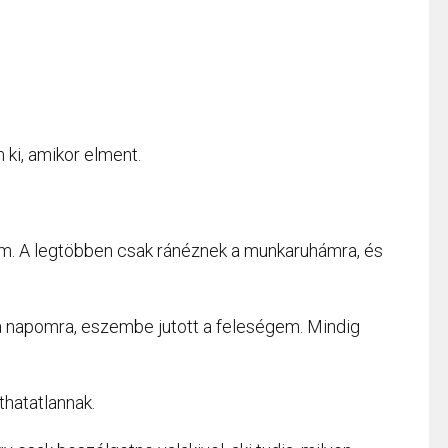
 ki, amikor elment.
m. A legtöbben csak ránéznek a munkaruhámra, és
 a napomra, eszembe jutott a feleségem. Mindig
hatatlannak.