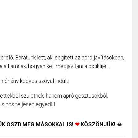
erelő. Barátunk lett, aki segített az apró javításokban,
a fiamnak, hogyan kell megjavítani a biciklijét.
 néhány kedves szóval indult.
ettekből születnek, hanem apró gesztusokból,
 sincs teljesen egyedül.
ÜK OSZD MEG MÁSOKKAL IS!
❤
KÖSZÖNJÜK! 🙏