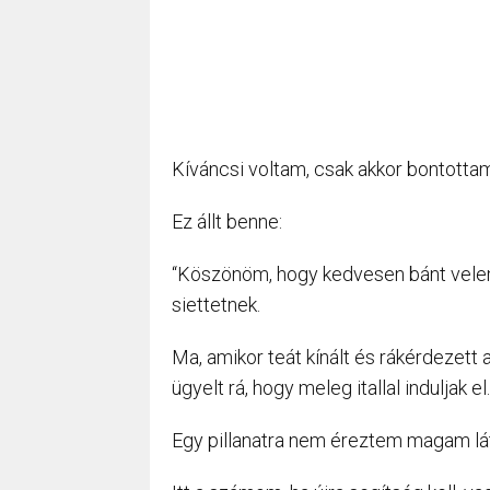
Kíváncsi voltam, csak akkor bontottam
Ez állt benne:
“Köszönöm, hogy kedvesen bánt vele
siettetnek.
Ma, amikor teát kínált és rákérdezett
ügyelt rá, hogy meleg itallal induljak el.
Egy pillanatra nem éreztem magam lát