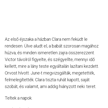
Az első éjszaka a házban Clara nem feküdt le
rendesen. Ülve aludt el, a babát szorosan magához
húzva, és minden ismeretlen zajra összerezzent.
Victor távolról figyelte, és szégyellte, mennyi idő
kellett, mire a lány teste egyáltalán lazítani kezdett.
Orvost hívott. June-t megvizsgálták, megetették,
felmelegítették. Clara tiszta ruhát kapott, saját
szobát, és valamit, ami addig hiányzott neki: teret.
Teltek a napok.