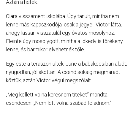
Aztán a hetek.
Clara visszament iskolába. Úgy tanult, mintha nem
lenne más kapaszkodója, csak a jegyei. Victor látta,
ahogy lassan visszatalál egy óvatos mosolyhoz.
Eleinte úgy mosolygott, mintha a jókedv is törékeny
lenne, és bármikor elvehetnék tőle.
Egy este a teraszon ültek. June a babakocsiban aludt,
nyugodtan, jóllakottan. A csend sokáig megmaradt
köztük, aztán Victor végül megszólalt.
„Meg kellett volna keresnem titeket” mondta
csendesen. „Nem lett volna szabad feladnom.”