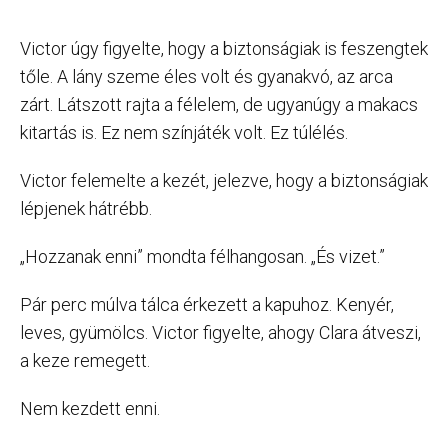
Victor úgy figyelte, hogy a biztonságiak is feszengtek
tőle. A lány szeme éles volt és gyanakvó, az arca
zárt. Látszott rajta a félelem, de ugyanúgy a makacs
kitartás is. Ez nem színjáték volt. Ez túlélés.
Victor felemelte a kezét, jelezve, hogy a biztonságiak
lépjenek hátrébb.
„Hozzanak enni” mondta félhangosan. „És vizet.”
Pár perc múlva tálca érkezett a kapuhoz. Kenyér,
leves, gyümölcs. Victor figyelte, ahogy Clara átveszi,
a keze remegett.
Nem kezdett enni.