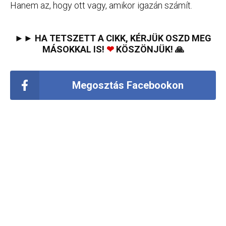
Hanem az, hogy ott vagy, amikor igazán számít.
►► HA TETSZETT A CIKK, KÉRJÜK OSZD MEG
MÁSOKKAL IS!
❤
KÖSZÖNJÜK! 🙏
Megosztás Facebookon