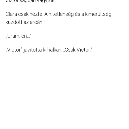
biztonságban vagytok.”
Clara csak nézte. A hitetlenség és a kimerültség
küzdött az arcán.
„Uram, én…”
„Victor” javította ki halkan. „Csak Victor.”