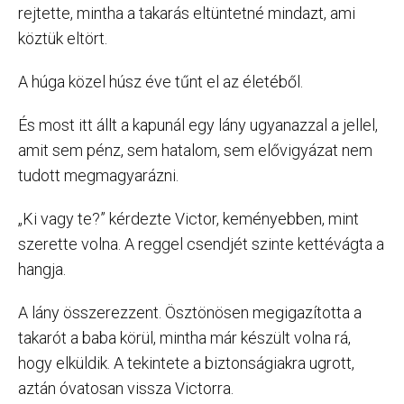
rejtette, mintha a takarás eltüntetné mindazt, ami
köztük eltört.
A húga közel húsz éve tűnt el az életéből.
És most itt állt a kapunál egy lány ugyanazzal a jellel,
amit sem pénz, sem hatalom, sem elővigyázat nem
tudott megmagyarázni.
„Ki vagy te?” kérdezte Victor, keményebben, mint
szerette volna. A reggel csendjét szinte kettévágta a
hangja.
A lány összerezzent. Ösztönösen megigazította a
takarót a baba körül, mintha már készült volna rá,
hogy elküldik. A tekintete a biztonságiakra ugrott,
aztán óvatosan vissza Victorra.