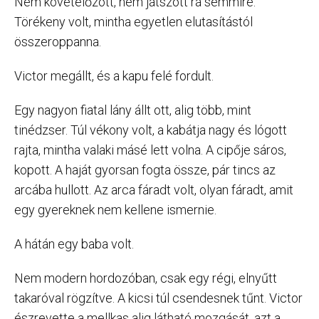
Nem követelőzött, nem játszott rá semmire.
Törékeny volt, mintha egyetlen elutasítástól
összeroppanna.
Victor megállt, és a kapu felé fordult.
Egy nagyon fiatal lány állt ott, alig több, mint
tinédzser. Túl vékony volt, a kabátja nagy és lógott
rajta, mintha valaki másé lett volna. A cipője sáros,
kopott. A haját gyorsan fogta össze, pár tincs az
arcába hullott. Az arca fáradt volt, olyan fáradt, amit
egy gyereknek nem kellene ismernie.
A hátán egy baba volt.
Nem modern hordozóban, csak egy régi, elnyűtt
takaróval rögzítve. A kicsi túl csendesnek tűnt. Victor
észrevette a mellkas alig látható mozgását, azt a