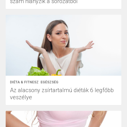
szám hiányzik a sorozatból
DIÉTA & FITNESZ
EGÉSZSÉG
Az alacsony zsírtartalmú diéták 6 legfőbb
veszélye