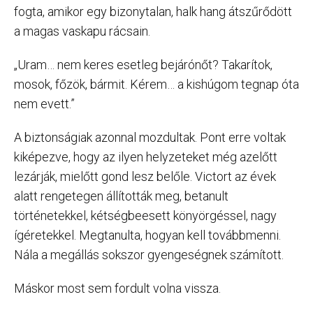
fogta, amikor egy bizonytalan, halk hang átszűrődött
a magas vaskapu rácsain.
„Uram… nem keres esetleg bejárónőt? Takarítok,
mosok, főzök, bármit. Kérem… a kishúgom tegnap óta
nem evett.”
A biztonságiak azonnal mozdultak. Pont erre voltak
kiképezve, hogy az ilyen helyzeteket még azelőtt
lezárják, mielőtt gond lesz belőle. Victort az évek
alatt rengetegen állították meg, betanult
történetekkel, kétségbeesett könyörgéssel, nagy
ígéretekkel. Megtanulta, hogyan kell továbbmenni.
Nála a megállás sokszor gyengeségnek számított.
Máskor most sem fordult volna vissza.