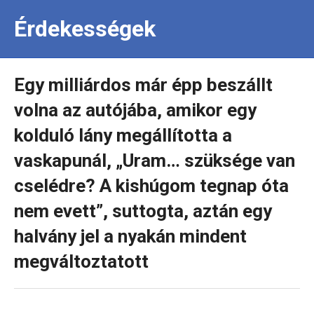
Érdekességek
Egy milliárdos már épp beszállt
volna az autójába, amikor egy
kolduló lány megállította a
vaskapunál, „Uram… szüksége van
cselédre? A kishúgom tegnap óta
nem evett”, suttogta, aztán egy
halvány jel a nyakán mindent
megváltoztatott