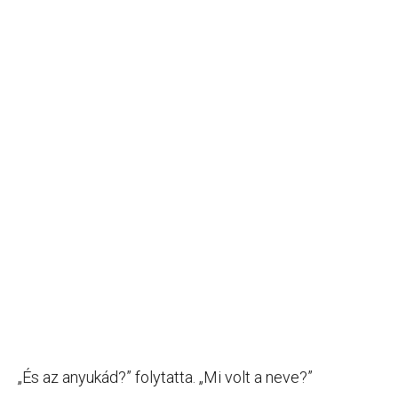
„És az anyukád?” folytatta. „Mi volt a neve?”