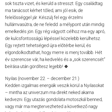
sok tiszta vizet, és kerüld a stresszt. Egy családtag
ma tanácsot kérhet tőled, ami jól esik, de
felelősséggel jár. Készülj fel egy érzelmi
hullámvasútra, de ne feledd: a mélypont után mindig
emelkedés jön. Egy rég vágyott célhoz ma egy apró,
de kulcsfontosságú lépéssel közelebb kerülhetsz.
Egy rejtett tehetséged újra előtérbe kerül, és
elgondolkodtathat, hogy merre is menj tovább. Hét
év szerencse vár, ha kedvelés és a „sok szerencsét”
beírása után gördítesz lejjebb! 🍀
Nyilas (november 22. – december 21.)
Kedden izgalmas energiák veszik körül a Nyilasokat
– mintha az univerzum ma direkt neked akarna
kedvezni. Egy utazás gondolata motoszkál benned,
vagy már ma megtervezheted a következő nagy