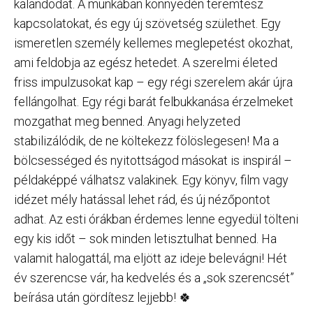
kalandodat. A munkában könnyedén teremtesz
kapcsolatokat, és egy új szövetség születhet. Egy
ismeretlen személy kellemes meglepetést okozhat,
ami feldobja az egész hetedet. A szerelmi életed
friss impulzusokat kap – egy régi szerelem akár újra
fellángolhat. Egy régi barát felbukkanása érzelmeket
mozgathat meg benned. Anyagi helyzeted
stabilizálódik, de ne költekezz fölöslegesen! Ma a
bölcsességed és nyitottságod másokat is inspirál –
példaképpé válhatsz valakinek. Egy könyv, film vagy
idézet mély hatással lehet rád, és új nézőpontot
adhat. Az esti órákban érdemes lenne egyedül tölteni
egy kis időt – sok minden letisztulhat benned. Ha
valamit halogattál, ma eljött az ideje belevágni! Hét
év szerencse vár, ha kedvelés és a „sok szerencsét”
beírása után gördítesz lejjebb! 🍀