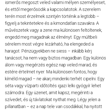
ismerős megoszt veled valami mélyen személyeset,
és ettől megerősödik a kapcsolatotok. A szerelem
terén most érzelmek szintjén történik a legtöbb –
figyelj a tekintetekre és a kimondatlan szavakra. A
művészetek vagy a zene ma különösen feltöltenek,
engedd meg magadnak az élményt. Egy múltbeli
sérelem most végre lezárható, ha elengeded a
haragot. Pénzügyekben ne siess – inkább kérj
tanácsot, ha nem vagy biztos magadban. Egy különös
álom vagy megérzés egész nap veled marad, és
estére értelmet nyer. Ma különösen fontos, hogy
kíméld magad – ne akarj mindenki terhét cipelni. Egy
séta vagy vízparti időtöltés igazi lelki gyógyír lehet
számodra. Egy üzenet, amit kapsz, megérinti a
szívedet, és új távlatokat nyithat meg. Légy jelen a
pillanatban – ez a nap tele van csodákkal, ha nyitott