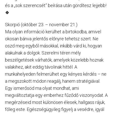
és a „sok szerencsét” beírása után gördítesz lejjebb!
🍀
Skorpió (október 23. – november 21.)
Ma olyan információ kerülhet a birtokodba, amivel
okosan bánva jelentős előnyre tehetsz szert. Ne
oszd meg egyből másokkal, inkább várd ki, hogyan
alakulnak a dolgok. Szerelmi téren mély
beszélgetések várhatók, amelyek közelebb hoznak
valakihez, akit eddig távolinak hittél. A
munkahelyeden felmerülhet egy kényes kérdés – ne
a megszokott módon reagálj, hanem stratégiával.
Egy ismerősöd ma olyat mondhat, ami
megváltoztatja egy emberhez fűződő viszonyodat. A
megérzéseid most különösen élesek, hallgass rájuk,
főleg este. Egészségügyileg figyelj a vesédre, igyál