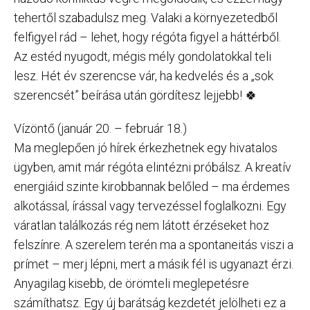
tehertől szabadulsz meg. Valaki a környezetedből
felfigyel rád – lehet, hogy régóta figyel a háttérből.
Az estéd nyugodt, mégis mély gondolatokkal teli
lesz. Hét év szerencse vár, ha kedvelés és a „sok
szerencsét” beírása után gördítesz lejjebb! 🍀
Vízöntő (január 20. – február 18.)
Ma meglepően jó hírek érkezhetnek egy hivatalos
ügyben, amit már régóta elintézni próbálsz. A kreatív
energiáid szinte kirobbannak belőled – ma érdemes
alkotással, írással vagy tervezéssel foglalkozni. Egy
váratlan találkozás rég nem látott érzéseket hoz
felszínre. A szerelem terén ma a spontaneitás viszi a
prímet – merj lépni, mert a másik fél is ugyanazt érzi.
Anyagilag kisebb, de örömteli meglepetésre
számíthatsz. Egy új barátság kezdetét jelölheti ez a