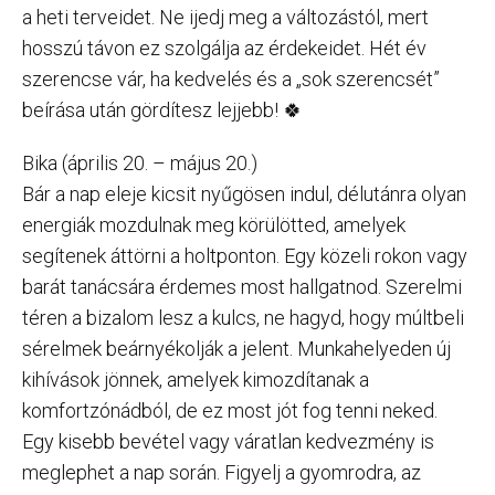
a heti terveidet. Ne ijedj meg a változástól, mert
hosszú távon ez szolgálja az érdekeidet. Hét év
szerencse vár, ha kedvelés és a „sok szerencsét”
beírása után gördítesz lejjebb! 🍀
Bika (április 20. – május 20.)
Bár a nap eleje kicsit nyűgösen indul, délutánra olyan
energiák mozdulnak meg körülötted, amelyek
segítenek áttörni a holtponton. Egy közeli rokon vagy
barát tanácsára érdemes most hallgatnod. Szerelmi
téren a bizalom lesz a kulcs, ne hagyd, hogy múltbeli
sérelmek beárnyékolják a jelent. Munkahelyeden új
kihívások jönnek, amelyek kimozdítanak a
komfortzónádból, de ez most jót fog tenni neked.
Egy kisebb bevétel vagy váratlan kedvezmény is
meglephet a nap során. Figyelj a gyomrodra, az