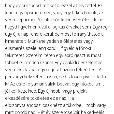
hogy elsőre tudod, mit kezdj ezzel a helyzettel. Ez
lehet egy új ismeretség, vagy egy titkos hódoló, aki
végre lépni mer. Az intuíciód különösen éles, de ne
hagyd figyelmen kívül a logikus érveket sem. Egy régi
ügy újra napirendre kerül, de most te irányíthatod a
kimenetelt. Munkahelyeden előléptetés vagy
elismerés szele leng körül – figyeld a főnöki
tekintetet. Szerelmi téren egy apró gesztus most
többet ér minden szónál. Egy családi beszélgetés
végre tisztázhat egy régóta húzódó félreértést. A
pénzügyi helyzeted lassan, de biztosan javul – tarts
ki! Az este folyamán valaki beavat egy titokba, amit
jól kell kezelned. Egy új hobbi vagy projekt
elkezdésére tökéletes ez a nap. Ha
elbizonytalanodsz, csak nézz a tükörbe – több vagy,
mint gondolnád! Hét év szerencse vár, ha kedvelés