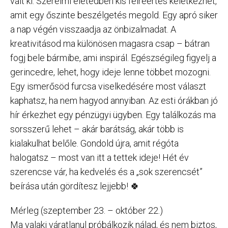
vált ki. Szerelmi életedben kis félreértés keletkezhet,
amit egy őszinte beszélgetés megold. Egy apró siker
a nap végén visszaadja az önbizalmadat. A
kreativitásod ma különösen magasra csap – bátran
fogj bele bármibe, ami inspirál. Egészségileg figyelj a
gerincedre, lehet, hogy ideje lenne többet mozogni.
Egy ismerősöd furcsa viselkedésére most választ
kaphatsz, ha nem hagyod annyiban. Az esti órákban jó
hír érkezhet egy pénzügyi ügyben. Egy találkozás ma
sorsszerű lehet – akár barátság, akár több is
kialakulhat belőle. Gondold újra, amit régóta
halogatsz – most van itt a tettek ideje! Hét év
szerencse vár, ha kedvelés és a „sok szerencsét”
beírása után gördítesz lejjebb! 🍀
Mérleg (szeptember 23. – október 22.)
Ma valaki váratlanul próbálkozik nálad, és nem biztos,