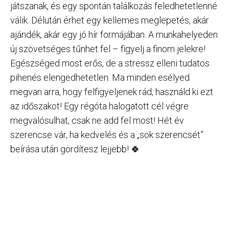
játszanak, és egy spontán találkozás feledhetetlenné
válik. Délután érhet egy kellemes meglepetés, akár
ajándék, akár egy jó hír formájában. A munkahelyeden
új szövetséges tűnhet fel – figyelj a finom jelekre!
Egészséged most erős, de a stressz elleni tudatos
pihenés elengedhetetlen. Ma minden esélyed
megvan arra, hogy felfigyeljenek rád, használd ki ezt
az időszakot! Egy régóta halogatott cél végre
megvalósulhat, csak ne add fel most! Hét év
szerencse vár, ha kedvelés és a „sok szerencsét”
beírása után gördítesz lejjebb! 🍀