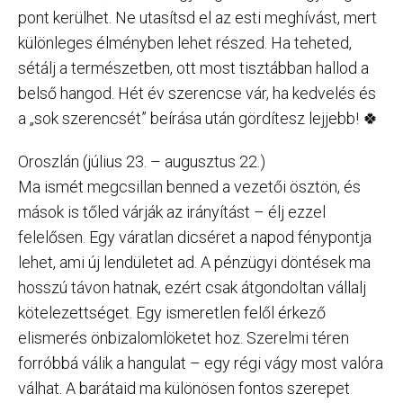
pont kerülhet. Ne utasítsd el az esti meghívást, mert
különleges élményben lehet részed. Ha teheted,
sétálj a természetben, ott most tisztábban hallod a
belső hangod. Hét év szerencse vár, ha kedvelés és
a „sok szerencsét” beírása után gördítesz lejjebb! 🍀
Oroszlán (július 23. – augusztus 22.)
Ma ismét megcsillan benned a vezetői ösztön, és
mások is tőled várják az irányítást – élj ezzel
felelősen. Egy váratlan dicséret a napod fénypontja
lehet, ami új lendületet ad. A pénzügyi döntések ma
hosszú távon hatnak, ezért csak átgondoltan vállalj
kötelezettséget. Egy ismeretlen felől érkező
elismerés önbizalomlöketet hoz. Szerelmi téren
forróbbá válik a hangulat – egy régi vágy most valóra
válhat. A barátaid ma különösen fontos szerepet