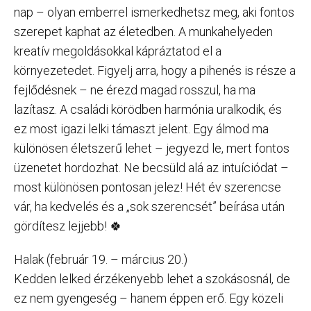
nap – olyan emberrel ismerkedhetsz meg, aki fontos
szerepet kaphat az életedben. A munkahelyeden
kreatív megoldásokkal kápráztatod el a
környezetedet. Figyelj arra, hogy a pihenés is része a
fejlődésnek – ne érezd magad rosszul, ha ma
lazítasz. A családi körödben harmónia uralkodik, és
ez most igazi lelki támaszt jelent. Egy álmod ma
különösen életszerű lehet – jegyezd le, mert fontos
üzenetet hordozhat. Ne becsüld alá az intuíciódat –
most különösen pontosan jelez! Hét év szerencse
vár, ha kedvelés és a „sok szerencsét” beírása után
gördítesz lejjebb! 🍀
Halak (február 19. – március 20.)
Kedden lelked érzékenyebb lehet a szokásosnál, de
ez nem gyengeség – hanem éppen erő. Egy közeli