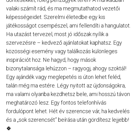
valaki számít rád, és ma megmutathatod vezetői
képességeidet. Szerelmi életedbe egy kis
játékosságot csempészel, ami fellendíti a hangulatot.
Ha utazást tervezel, most jó időszak nyílik a
szervezésre – kedvező ajánlatokat kaphatsz. Egy
közösségi esemény vagy találkozás különleges
inspirációt hoz. Ne hagyd, hogy mások
bizonytalansága lehúzzon – ragyogj, ahogy szoktál!
Egy ajándék vagy meglepetés is úton lehet feléd,
talán még ma estére. Légy nyitott az újdonságokra,
ma valami olyanba kezdhetsz bele, ami hosszú távon
meghatározó lesz. Egy fontos telefonhívás
fordulópont lehet. Hét év szerencse vár, ha kedvelés
és a „sok szerencsét” beírása után gördítesz lejjebb!
🍀