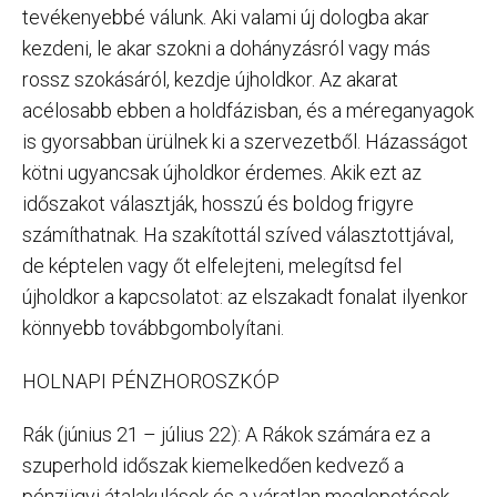
tevékenyebbé válunk. Aki valami új dologba akar
kezdeni, le akar szokni a dohányzásról vagy más
rossz szokásáról, kezdje újholdkor. Az akarat
acélosabb ebben a holdfázisban, és a méreganyagok
is gyorsabban ürülnek ki a szervezetből. Házasságot
kötni ugyancsak újholdkor érdemes. Akik ezt az
időszakot választják, hosszú és boldog frigyre
számíthatnak. Ha szakítottál szíved választottjával,
de képtelen vagy őt elfelejteni, melegítsd fel
újholdkor a kapcsolatot: az elszakadt fonalat ilyenkor
könnyebb továbbgombolyítani.
HOLNAPI PÉNZHOROSZKÓP
Rák (június 21 – július 22): A Rákok számára ez a
szuperhold időszak kiemelkedően kedvező a
pénzügyi átalakulások és a váratlan meglepetések