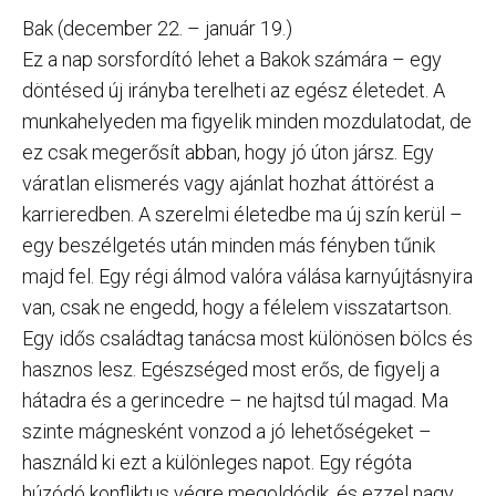
Bak (december 22. – január 19.)
Ez a nap sorsfordító lehet a Bakok számára – egy
döntésed új irányba terelheti az egész életedet. A
munkahelyeden ma figyelik minden mozdulatodat, de
ez csak megerősít abban, hogy jó úton jársz. Egy
váratlan elismerés vagy ajánlat hozhat áttörést a
karrieredben. A szerelmi életedbe ma új szín kerül –
egy beszélgetés után minden más fényben tűnik
majd fel. Egy régi álmod valóra válása karnyújtásnyira
van, csak ne engedd, hogy a félelem visszatartson.
Egy idős családtag tanácsa most különösen bölcs és
hasznos lesz. Egészséged most erős, de figyelj a
hátadra és a gerincedre – ne hajtsd túl magad. Ma
szinte mágnesként vonzod a jó lehetőségeket –
használd ki ezt a különleges napot. Egy régóta
húzódó konfliktus végre megoldódik, és ezzel nagy