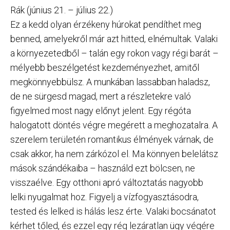
Rák (június 21. – július 22.)
Ez a kedd olyan érzékeny húrokat pendíthet meg
benned, amelyekről már azt hitted, elnémultak. Valaki
a környezetedből – talán egy rokon vagy régi barát –
mélyebb beszélgetést kezdeményezhet, amitől
megkönnyebbülsz. A munkában lassabban haladsz,
de ne sürgesd magad, mert a részletekre való
figyelmed most nagy előnyt jelent. Egy régóta
halogatott döntés végre megérett a meghozatalra. A
szerelem területén romantikus élmények várnak, de
csak akkor, ha nem zárkózol el. Ma könnyen belelátsz
mások szándékaiba – használd ezt bölcsen, ne
visszaélve. Egy otthoni apró változtatás nagyobb
lelki nyugalmat hoz. Figyelj a vízfogyasztásodra,
tested és lelked is hálás lesz érte. Valaki bocsánatot
kérhet tőled, és ezzel egy rég lezáratlan ügy végére