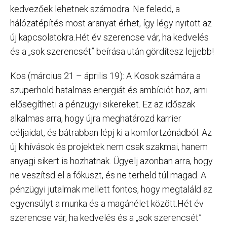
kedvezőek lehetnek számodra. Ne feledd, a
hálózatépítés most aranyat érhet, így légy nyitott az
új kapcsolatokra.Hét év szerencse vár, ha kedvelés
és a „sok szerencsét” beírása után gördítesz lejjebb!
Kos (március 21 – április 19): A Kosok számára a
szuperhold hatalmas energiát és ambíciót hoz, ami
elősegítheti a pénzügyi sikereket. Ez az időszak
alkalmas arra, hogy újra meghatározd karrier
céljaidat, és bátrabban lépj ki a komfortzónádból. Az
új kihívások és projektek nem csak szakmai, hanem
anyagi sikert is hozhatnak. Ügyelj azonban arra, hogy
ne veszítsd el a fókuszt, és ne terheld túl magad. A
pénzügyi jutalmak mellett fontos, hogy megtaláld az
egyensúlyt a munka és a magánélet között.Hét év
szerencse vár, ha kedvelés és a „sok szerencsét”