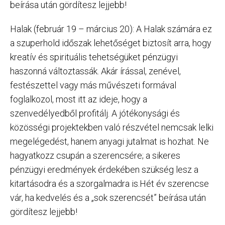
beírása után gördítesz lejjebb!
Halak (február 19 – március 20): A Halak számára ez
a szuperhold időszak lehetőséget biztosít arra, hogy
kreatív és spirituális tehetségüket pénzügyi
haszonná változtassák. Akár írással, zenével,
festészettel vagy más művészeti formával
foglalkozol, most itt az ideje, hogy a
szenvedélyedből profitálj. A jótékonysági és
közösségi projektekben való részvétel nemcsak lelki
megelégedést, hanem anyagi jutalmat is hozhat. Ne
hagyatkozz csupán a szerencsére; a sikeres
pénzügyi eredmények érdekében szükség lesz a
kitartásodra és a szorgalmadra is.Hét év szerencse
vár, ha kedvelés és a „sok szerencsét” beírása után
gördítesz lejjebb!