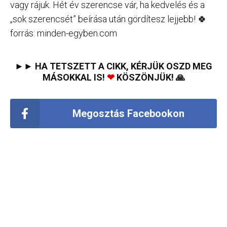
vagy rájuk. Hét év szerencse vár, ha kedvelés és a
„sok szerencsét” beírása után gördítesz lejjebb! 🍀
forrás: minden-egyben.com
►► HA TETSZETT A CIKK, KÉRJÜK OSZD MEG
MÁSOKKAL IS!
❤
KÖSZÖNJÜK! 🙏
Megosztás Facebookon