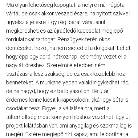
Ma olyan lehetőség kopogtat, amelyre már régóta
vártál, de csak akkor veszed észre, ha nyitott szívvel
figyelsz a jelekre. Egy régi barát váratlanul
megkereshet, és az újraéledő kapcsolat meglepő
fordulatokat tartogat. Pénzügyek terén okos
döntéseket hozol, ha nem sieted el a dolgokat. Lehet,
hogy épp egy apró, hétköznapi esemény vezet el a
nagy áttöréshez. Szerelmi életedben némi
tisztázásra lesz szükség, de ez csak közelebb hoz
benneteket. A munkahelyeden valaki irigykedhet rád,
de ne hagyd, hogy ez befolyásoljon. Délután
érdemes lenne kicsit kikapcsolódni, akár egy séta is
csodákat tesz. Figyelj a vállalásaidra, mert a
túlterheltség most könnyen hibához vezethet. Egy új
projekt kilátásban van, ami anyagilag és szakmailag is
megéri. Estére meglepő hírt kapsz, ami felboríthatja