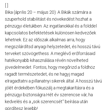
[ ]
Bika (április 20 – május 20): A Bikák számára a
szuperhold stabilitást és növekedést hozhat a
pénzügyi életükben. Az ingatlanokkal és a földdel
kapcsolatos befektetések különösen kedvezőek
lehetnek. Ez az időszak alkalmas arra, hogy
megszilárdítsd anyagi helyzetedet, és hosszú távú
terveket szövögethess. A meglévő erőforrásaid
hatékonyabb kihasználása révén növelheted
jövedelmedet. Fontos, hogy megőrizd a földhöz
ragadt természetedet, és ne hagyj magad
elragadtatni a pillanatnyi sikerek által. A hosszú távú
jólét érdekében fókuszálj a megtakarításra és a
pénzügyi biztonságra.Hét év szerencse vár, ha
kedvelés és a „sok szerencsét” beírása után
gördítesz lejjebb!