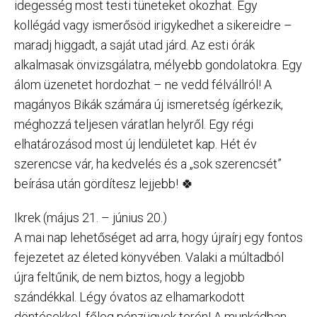
idegesség most testi tüneteket okozhat. Egy
kollégád vagy ismerősöd irigykedhet a sikereidre –
maradj higgadt, a saját utad járd. Az esti órák
alkalmasak önvizsgálatra, mélyebb gondolatokra. Egy
álom üzenetet hordozhat – ne vedd félvállról! A
magányos Bikák számára új ismeretség ígérkezik,
méghozzá teljesen váratlan helyről. Egy régi
elhatározásod most új lendületet kap. Hét év
szerencse vár, ha kedvelés és a „sok szerencsét”
beírása után gördítesz lejjebb! 🍀
Ikrek (május 21. – június 20.)
A mai nap lehetőséget ad arra, hogy újraírj egy fontos
fejezetet az életed könyvében. Valaki a múltadból
újra feltűnik, de nem biztos, hogy a legjobb
szándékkal. Légy óvatos az elhamarkodott
döntésekkel, főleg pénzügyek terén! A munkádban