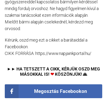
gyógyszereiddel kapcsolatos bármilyen kérdéssel
mindig fordulj orvoshoz. Ne hagyd figyelmen kívül a
szakmai tanácsokat ezen információk alapján.
Mielőtt bármi alapján cselekednél, kérdezd meg
orvosod.
Kérünk, oszd meg ezt a cikket a barátaiddal a
Facebookon.
CIKK FORRÁSA: https://www.napjainkportal.hu/
►► HA TETSZETT A CIKK, KÉRJÜK OSZD MEG
MÁSOKKAL IS!
❤
KÖSZÖNJÜK! 🙏
Megosztás Facebookon