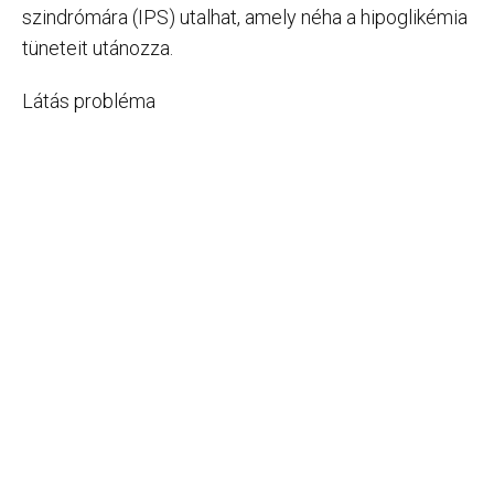
szindrómára (IPS) utalhat, amely néha a hipoglikémia
tüneteit utánozza.
Látás probléma