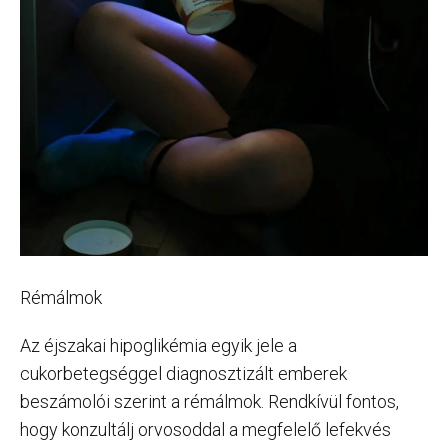
Rémálmok
Az éjszakai hipoglikémia egyik jele a
cukorbetegséggel diagnosztizált emberek
beszámolói szerint a rémálmok. Rendkívül fontos,
hogy konzultálj orvosoddal a megfelelő lefekvés