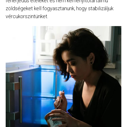
fehérjedús ételeket és nem keményítőtartalmú
zöldségeket kell fogyasztanunk, hogy stabilizáljuk
vércukorszintünket.