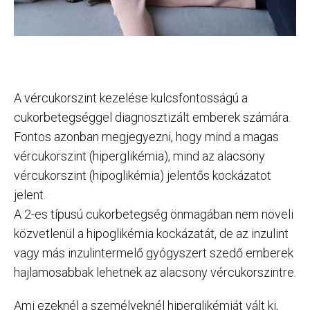
A vércukorszint kezelése kulcsfontosságú a
cukorbetegséggel diagnosztizált emberek számára.
Fontos azonban megjegyezni, hogy mind a magas
vércukorszint (hiperglikémia), mind az alacsony
vércukorszint (hipoglikémia) jelentős kockázatot
jelent.
A 2-es típusú cukorbetegség önmagában nem növeli
közvetlenül a hipoglikémia kockázatát, de az inzulint
vagy más inzulintermelő gyógyszert szedő emberek
hajlamosabbak lehetnek az alacsony vércukorszintre.
Ami ezeknél a személyeknél hiperglikémiát vált ki,