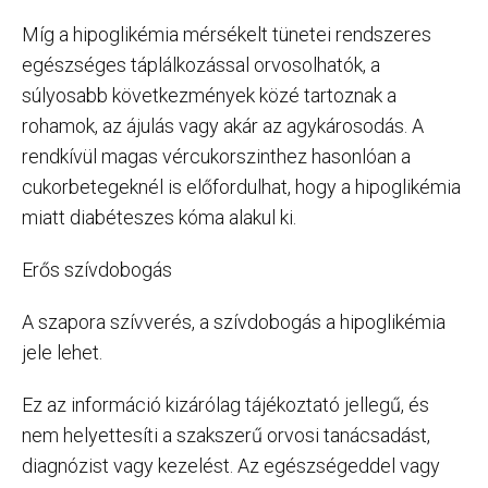
Míg a hipoglikémia mérsékelt tünetei rendszeres
egészséges táplálkozással orvosolhatók, a
súlyosabb következmények közé tartoznak a
rohamok, az ájulás vagy akár az agykárosodás. A
rendkívül magas vércukorszinthez hasonlóan a
cukorbetegeknél is előfordulhat, hogy a hipoglikémia
miatt diabéteszes kóma alakul ki.
Erős szívdobogás
A szapora szívverés, a szívdobogás a hipoglikémia
jele lehet.
Ez az információ kizárólag tájékoztató jellegű, és
nem helyettesíti a szakszerű orvosi tanácsadást,
diagnózist vagy kezelést. Az egészségeddel vagy