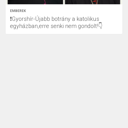
EMBEREK
❗Gyorshír-Újabb botrány a katolikus
egyházban,erre senki nem gondolt!👇