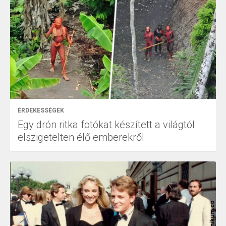
ÉRDEKESSÉGEK
Egy drón ritka fotókat készített a világtól
elszigetelten élő emberekről