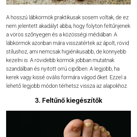
A hosszú lábkörmök praktikusak sosem voltak, de ez
nem jelentett akadályt abba, hogy folyton feltűnjenek
a vörös szőnyegen és a közösségi médiában. A
lábkörmök azonban mára visszatértek az ápolt, rövid
stílushoz, ami nemcsak higiénikusabb, de könnyebb
kezelni is. A rövidebb körmök jobban mutatnak
szandálban és nyitott orrú cipőben. A legjobb, ha
kerek vagy kissé ovális formára vágod őket. Ezzel a
lehető legjobb módon térhetsz vissza az alapokhoz.
3. Feltűnő kiegészítők