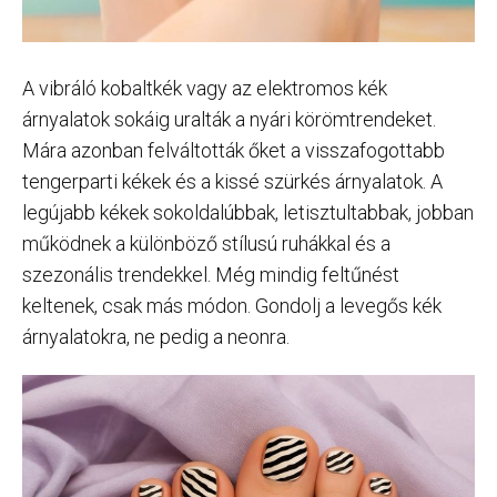
A vibráló kobaltkék vagy az elektromos kék
árnyalatok sokáig uralták a nyári körömtrendeket.
Mára azonban felváltották őket a visszafogottabb
tengerparti kékek és a kissé szürkés árnyalatok. A
legújabb kékek sokoldalúbbak, letisztultabbak, jobban
működnek a különböző stílusú ruhákkal és a
szezonális trendekkel. Még mindig feltűnést
keltenek, csak más módon. Gondolj a levegős kék
árnyalatokra, ne pedig a neonra.