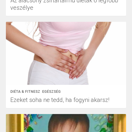
Az alacsony zsírtartalmú diéták 6 legfőbb
veszélye
DIÉTA & FITNESZ
EGÉSZSÉG
Ezeket soha ne tedd, ha fogyni akarsz!