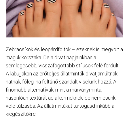
Zebracsíkok és leopárdfoltok – ezeknek is megvolt a
maguk korszaka. De a divat napjainkban a
semlegesebb, visszafogottabb stílusok felé fordult.
A lábujjakon az erőteljes állatminták divatjamúltnak
hatnak, főleg, ha feltűnő szandált viselünk hozzá. A
finomabb alternatívák, mint a márványminta,
hasonlóan textúrát ad a körmöknek, de nem esünk
vele túlzásba. Az állatmintákat tartogasd inkább a
kiegészítőkre.