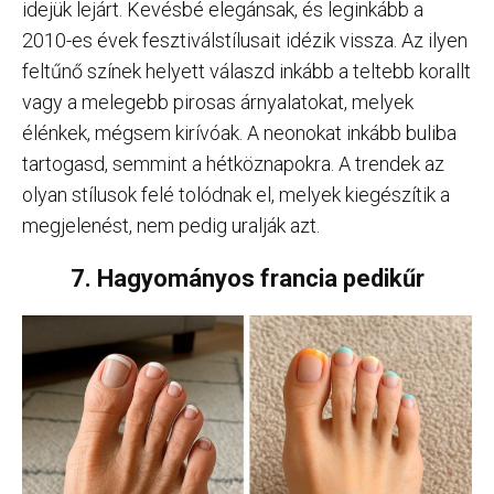
idejük lejárt. Kevésbé elegánsak, és leginkább a
2010-es évek fesztiválstílusait idézik vissza. Az ilyen
feltűnő színek helyett válaszd inkább a teltebb korallt
vagy a melegebb pirosas árnyalatokat, melyek
élénkek, mégsem kirívóak. A neonokat inkább buliba
tartogasd, semmint a hétköznapokra. A trendek az
olyan stílusok felé tolódnak el, melyek kiegészítik a
megjelenést, nem pedig uralják azt.
7. Hagyományos francia pedikűr