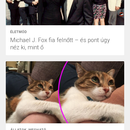
ÉLETMÓD
Michael J. Fox fia felnőtt – és pont úgy
néz ki, mint ő
ÁLLATOK
MEGHATÓ