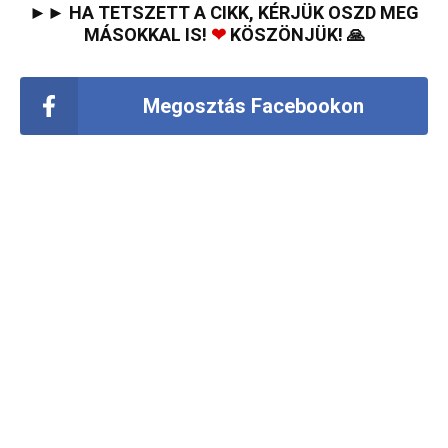
►► HA TETSZETT A CIKK, KÉRJÜK OSZD MEG
MÁSOKKAL IS!
❤
KÖSZÖNJÜK! 🙏
Megosztás Facebookon