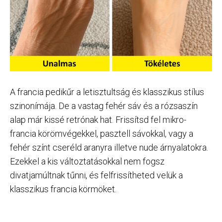
A francia pedikűr a letisztultság és klasszikus stílus
szinonímája. De a vastag fehér sáv és a rózsaszín
alap már kissé retrónak hat. Frissítsd fel mikro-
francia körömvégekkel, pasztell sávokkal, vagy a
fehér színt cseréld aranyra illetve nude árnyalatokra.
Ezekkel a kis változtatásokkal nem fogsz
divatjamúltnak tűnni, és felfrissítheted velük a
klasszikus francia körmöket.