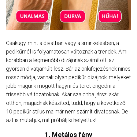
Csakúgy, mint a divatban vagy a sminkelésben, a
pedikűrnél is folyamatosan változnak a trendek. Ami
korábban a legmenőbb dizájnnak számított, az
gyorsan divatjamúlt lesz. Bár az önkifejezésnek nincs
rossz módja, vannak olyan pedikűr dizájnok, melyeket
jobb magunk mögött hagyni és teret engedni a
frissebb változatoknak. Akár szalonba jársz, akár
otthon, magadnak készíted, tudd, hogy a következő
10 pedikűr stílus ma már nem számít divatosnak. De
azt is mutatjuk, mit próbálj ki helyettük!
1. Metálos fény