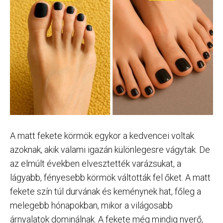
A matt fekete körmök egykor a kedvencei voltak
azoknak, akik valami igazán különlegesre vágytak. De
az elmúlt években elvesztették varázsukat, a
lágyabb, fényesebb körmök váltották fel őket. A matt
fekete szín túl durvának és keménynek hat, főleg a
melegebb hónapokban, mikor a világosabb
árnyalatok dominálnak. A fekete még mindig nyerő,