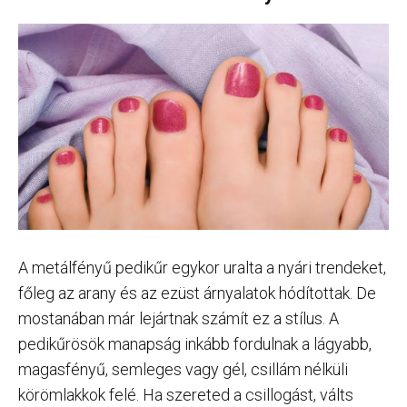
A metálfényű pedikűr egykor uralta a nyári trendeket,
főleg az arany és az ezüst árnyalatok hódítottak. De
mostanában már lejártnak számít ez a stílus. A
pedikűrösök manapság inkább fordulnak a lágyabb,
magasfényű, semleges vagy gél, csillám nélküli
körömlakkok felé. Ha szereted a csillogást, válts