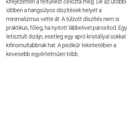
kifejezetten a feltűnést célozta meg. De az utóbbi
időben a hangsúlyos díszítések helyét a
minimalizmus vette át. A túlzott díszítés nem is
praktikus, főleg, ha nyitott lábbelivel párosítod. Egy
letisztult dizájn, esetleg egy apró kristállyal sokkal
kifinomultabbnak hat. A pedikűr tekintetében a
kevesebb egyértelműen több.