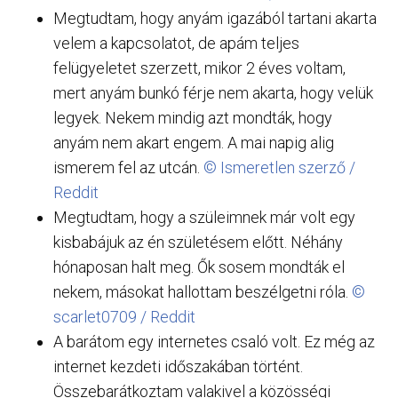
Megtudtam, hogy anyám igazából tartani akarta
velem a kapcsolatot, de apám teljes
felügyeletet szerzett, mikor 2 éves voltam,
mert anyám bunkó férje nem akarta, hogy velük
legyek. Nekem mindig azt mondták, hogy
anyám nem akart engem. A mai napig alig
ismerem fel az utcán.
© Ismeretlen szerző /
Reddit
Megtudtam, hogy a szüleimnek már volt egy
kisbabájuk az én születésem előtt. Néhány
hónaposan halt meg. Ők sosem mondták el
nekem, másokat hallottam beszélgetni róla.
©
scarlet0709 / Reddit
A barátom egy internetes csaló volt. Ez még az
internet kezdeti időszakában történt.
Összebarátkoztam valakivel a közösségi