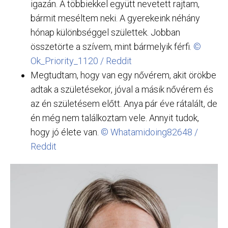
igazán. A többiekkel együtt nevetett rajtam,
bármit meséltem neki. A gyerekeink néhány
hónap különbséggel születtek. Jobban
összetörte a szívem, mint bármelyik férfi.
©
Ok_Priority_1120 / Reddit
Megtudtam, hogy van egy nővérem, akit örökbe
adtak a születésekor, jóval a másik nővérem és
az én születésem előtt. Anya pár éve rátalált, de
én még nem találkoztam vele. Annyit tudok,
hogy jó élete van.
© Whatamidoing82648 /
Reddit