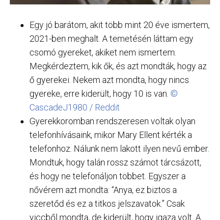
Egy jó barátom, akit több mint 20 éve ismertem,
2021-ben meghalt. A temetésén láttam egy
csomó gyereket, akiket nem ismertem.
Megkérdeztem, kik ők, és azt mondták, hogy az
ő gyerekei. Nekem azt mondta, hogy nincs
gyereke, erre kiderült, hogy 10 is van.
©
CascadeJ1980 / Reddit
Gyerekkoromban rendszeresen voltak olyan
telefonhívásaink, mikor Mary Ellent kérték a
telefonhoz. Nálunk nem lakott ilyen nevű ember.
Mondtuk, hogy talán rossz számot tárcsázott,
és hogy ne telefonáljon többet. Egyszer a
nővérem azt mondta: “Anya, ez biztos a
szeretőd és ez a titkos jelszavatok.” Csak
viccből mondta, de kiderült, hogy igaza volt. A