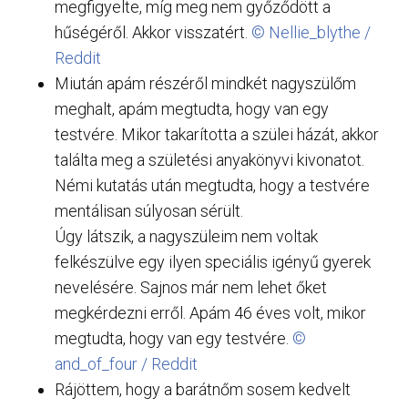
megfigyelte, míg meg nem győződött a
hűségéről. Akkor visszatért.
© Nellie_blythe /
Reddit
Miután apám részéről mindkét nagyszülőm
meghalt, apám megtudta, hogy van egy
testvére. Mikor takarította a szülei házát, akkor
találta meg a születési anyakönyvi kivonatot.
Némi kutatás után megtudta, hogy a testvére
mentálisan súlyosan sérült.
Úgy látszik, a nagyszüleim nem voltak
felkészülve egy ilyen speciális igényű gyerek
nevelésére. Sajnos már nem lehet őket
megkérdezni erről. Apám 46 éves volt, mikor
megtudta, hogy van egy testvére.
©
and_of_four / Reddit
Rájöttem, hogy a barátnőm sosem kedvelt