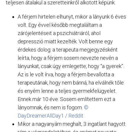
teljesen átalakul a szeretteinkről alkotott képünk.
A férjem hirtelen elhunyt, mikor a lányunk 6 éves
volt. Egy évvel később megtaláltam a
zárójelentéseit a pszichiátriáról, ahol
depresszió miatt kezelték. Volt benne egy
érdekes dolog: a terapeuta megjegyzésként
leírta, hogy a férjem sosem nevezte nevén a
lányunkat, csak úgy emlegette, hogy “a gyerek”.
Az is le volt írva, hogy a férjem bevallotta a
terapeutának, hogy nem bánná, ha elválnék tőle
és enyém lenne a teljes gyermekfelügyelet.
Ennek már 10 éve. Sosem említettem ezt a
lányomnak, és nem is fogom.
©
DayDreamerAllDay1 / Reddit
Mikor a nagyanyám meghalt, 3 ingatlant hagyott