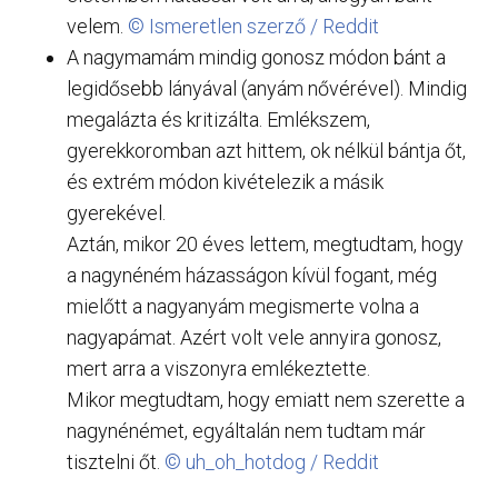
velem.
© Ismeretlen szerző / Reddit
A nagymamám mindig gonosz módon bánt a
legidősebb lányával (anyám nővérével). Mindig
megalázta és kritizálta. Emlékszem,
gyerekkoromban azt hittem, ok nélkül bántja őt,
és extrém módon kivételezik a másik
gyerekével.
Aztán, mikor 20 éves lettem, megtudtam, hogy
a nagynéném házasságon kívül fogant, még
mielőtt a nagyanyám megismerte volna a
nagyapámat. Azért volt vele annyira gonosz,
mert arra a viszonyra emlékeztette.
Mikor megtudtam, hogy emiatt nem szerette a
nagynénémet, egyáltalán nem tudtam már
tisztelni őt.
© uh_oh_hotdog / Reddit