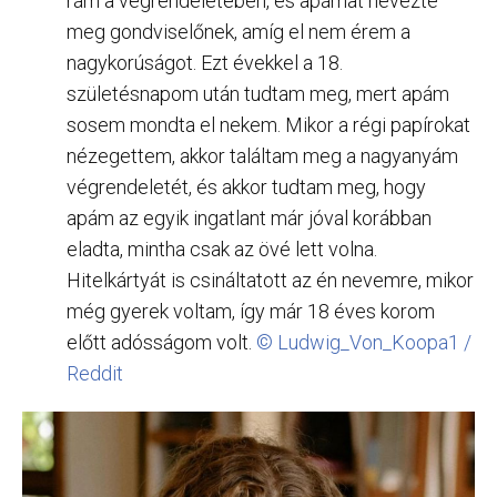
rám a végrendeletében, és apámat nevezte
meg gondviselőnek, amíg el nem érem a
nagykorúságot. Ezt évekkel a 18.
születésnapom után tudtam meg, mert apám
sosem mondta el nekem. Mikor a régi papírokat
nézegettem, akkor találtam meg a nagyanyám
végrendeletét, és akkor tudtam meg, hogy
apám az egyik ingatlant már jóval korábban
eladta, mintha csak az övé lett volna.
Hitelkártyát is csináltatott az én nevemre, mikor
még gyerek voltam, így már 18 éves korom
előtt adósságom volt.
© Ludwig_Von_Koopa1 /
Reddit