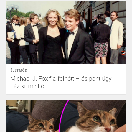
ÉLETMÓD
Michael J. Fox fia felnőtt – és pont úgy
néz ki, mint ő