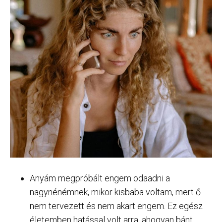
Anyám megpróbált engem odaadni a
nagynénémnek, mikor kisbaba voltam, mert ő
nem tervezett és nem akart engem. Ez egész
életemben hatással volt arra, ahogyan bánt