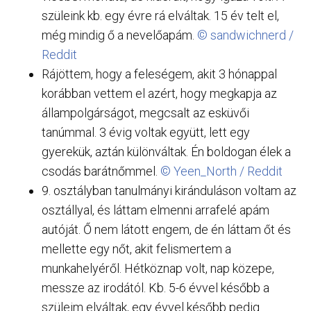
szüleink kb. egy évre rá elváltak. 15 év telt el,
még mindig ő a nevelőapám.
© sandwichnerd /
Reddit
Rájöttem, hogy a feleségem, akit 3 hónappal
korábban vettem el azért, hogy megkapja az
állampolgárságot, megcsalt az esküvői
tanúmmal. 3 évig voltak együtt, lett egy
gyerekük, aztán különváltak. Én boldogan élek a
csodás barátnőmmel.
© Yeen_North / Reddit
9. osztályban tanulmányi kiránduláson voltam az
osztállyal, és láttam elmenni arrafelé apám
autóját. Ő nem látott engem, de én láttam őt és
mellette egy nőt, akit felismertem a
munkahelyéről. Hétköznap volt, nap közepe,
messze az irodától. Kb. 5-6 évvel később a
szüleim elváltak, egy évvel később pedig