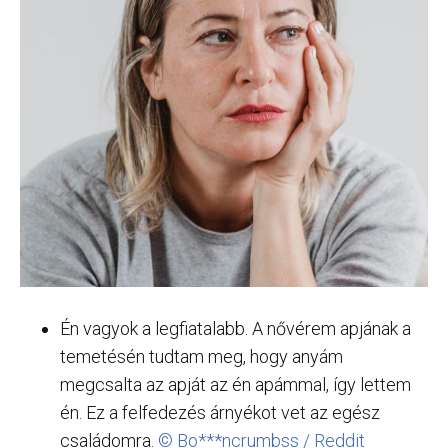
Én vagyok a legfiatalabb. A nővérem apjának a
temetésén tudtam meg, hogy anyám
megcsalta az apját az én apámmal, így lettem
én. Ez a felfedezés árnyékot vet az egész
családomra.
© Bo***ncrumbss / Reddit