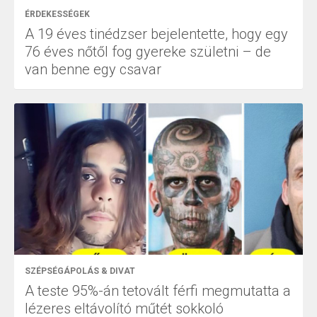
ÉRDEKESSÉGEK
A 19 éves tinédzser bejelentette, hogy egy
76 éves nőtől fog gyereke születni – de
van benne egy csavar
SZÉPSÉGÁPOLÁS & DIVAT
A teste 95%-án tetovált férfi megmutatta a
lézeres eltávolító műtét sokkoló