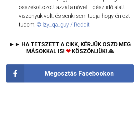
összeköltözött azzal a nővel. Egész idő alatt
viszonyuk volt, és senki sem tudja, hogy én ezt
tudom.
© lzy_qa_guy / Reddit
►► HA TETSZETT A CIKK, KÉRJÜK OSZD MEG
MÁSOKKAL IS!
❤
KÖSZÖNJÜK! 🙏
Megosztás Facebookon