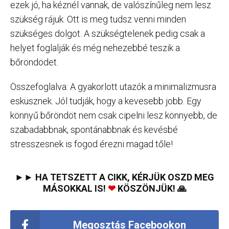
ezek jó, ha kéznél vannak, de valószínűleg nem lesz
szükség rájuk. Ott is meg tudsz venni minden
szükséges dolgot. A szükségtelenek pedig csak a
helyet foglalják és még nehezebbé teszik a
bőröndödet.
Összefoglalva: A gyakorlott utazók a minimalizmusra
esküsznek. Jól tudják, hogy a kevesebb jobb. Egy
könnyű bőröndöt nem csak cipelni lesz könnyebb, de
szabadabbnak, spontánabbnak és kevésbé
stresszesnek is fogod érezni magad tőle!
►► HA TETSZETT A CIKK, KÉRJÜK OSZD MEG
MÁSOKKAL IS!
❤
KÖSZÖNJÜK! 🙏
Megosztás Facebookon