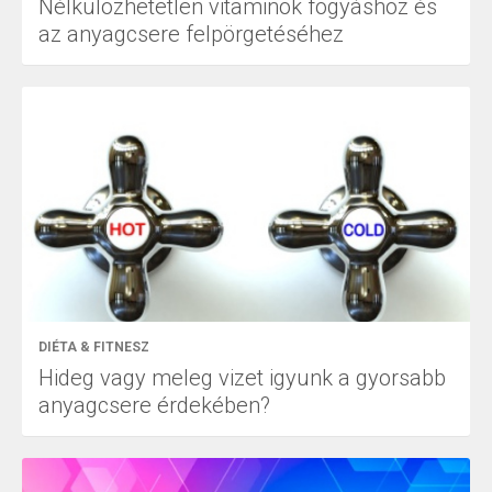
Nélkülözhetetlen vitaminok fogyáshoz és
az anyagcsere felpörgetéséhez
DIÉTA & FITNESZ
Hideg vagy meleg vizet igyunk a gyorsabb
anyagcsere érdekében?