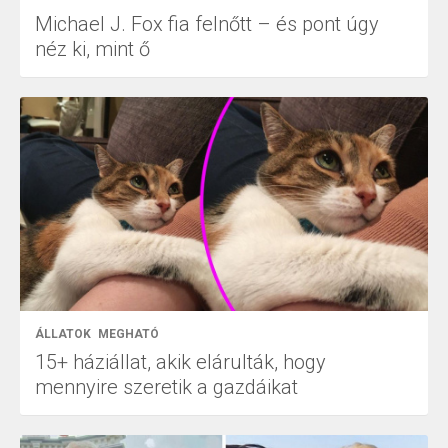
Michael J. Fox fia felnőtt – és pont úgy
néz ki, mint ő
ÁLLATOK
MEGHATÓ
15+ háziállat, akik elárulták, hogy
mennyire szeretik a gazdáikat