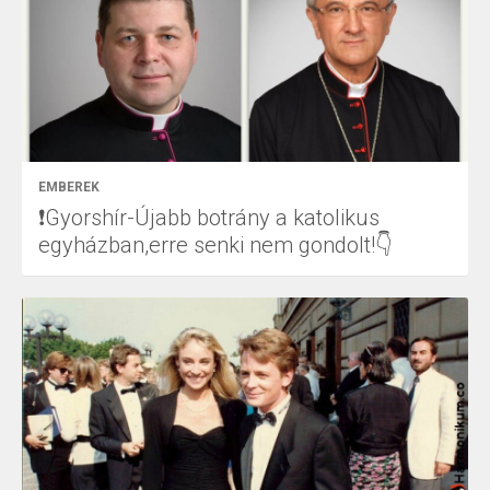
EMBEREK
❗Gyorshír-Újabb botrány a katolikus
egyházban,erre senki nem gondolt!👇