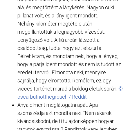
alá, és megtörtént a lánykérés. Nagyon cuki
pillanat volt, és a lány igent mondott.
Néhány kilométer megtétele után
megpillantottuk a legnagyobb vízesést.
Lenyűgöző volt. A fiú arcán látszott a
csalódottság, tudta, hogy ezt elszúrta.
Félrehívtam, és mondtam neki, hogy a lényeg,
hogy a párja igent mondott és nem is tudott az
eredeti tervről. Elmondta neki, mennyire
sajnálja, hogy elrontotta. Remélem, ez egy
vicces történet marad a boldog életük során.
©
oscarbutnotthegrouch / Reddit
Anya elment meglátogatni apát. Apa
szomszédja azt mondta neki: “Nem akarok
kíváncsiskodni, de ti tulajdonképpen hogyan
vagytok egymással? Randiztok vagy jegyben