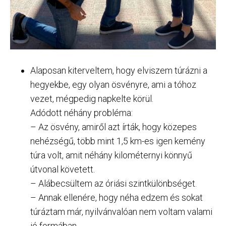
Alaposan kiterveltem, hogy elviszem túrázni a
hegyekbe, egy olyan ösvényre, ami a tóhoz
vezet, mégpedig napkelte körül.
Adódott néhány probléma:
– Az ösvény, amiről azt írták, hogy közepes
nehézségű, több mint 1,5 km-es igen kemény
túra volt, amit néhány kilométernyi könnyű
útvonal követett.
– Alábecsültem az óriási szintkülönbséget.
– Annak ellenére, hogy néha edzem és sokat
túráztam már, nyilvánvalóan nem voltam valami
jó formában.