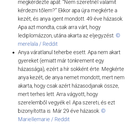
megkérdezte apát: “Nem szeretnél valamit
kérdezni tőlem?” Ekkor apa újra megkérte a
kezét, és anya igent mondott. 49 éve házasok.
Apa azt mondta, csak arra várt, hogy
lediplomázzon, utána akarta az eljegyzést.
©
merelala / Reddit
Anya váratlanul teherbe esett. Apa nem akart
gyereket (emiatt már tönkrement egy
házassága), ezért a hír sokként érte. Megkérte
anya kezét, de anya nemet mondott, mert nem
akarta, hogy csak azért házasodjanak össze,
mert terhes lett. Arra vágyott, hogy
szerelemből vegyék el. Apa szereti, és ezt
bizonyította is. Már 29 éve házasok.
©
Mariellemarie / Reddit