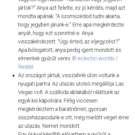
jártok?” Anya azt felelte, ez jó kérdés, majd azt
mondta apának: “A szomszédod tudni akarta,
hogy jegyben járunk-e.” Erre apa megkérdezte
anyát, hogy ezt szeretné-e. Anya
visszakérdezett: “Úgy érted, az eljegyzést?”
Apa bólogatott, anya pedig igent mondott és
elmentek gyűrűt venni.
© eclectic-worlds /
Reddit
Az országot jártuk, visszafelé úton voltunk a
nyugati partra. Az utazás utolsó megállója Las
Vegas volt. A szálloda ablakából ráláttunk az
egyik kis kápolnára. Félig viccesen
megkérdeztem a barátnőmet, gyorsan
összeházasodunk-e ott, még mielőtt véget érne
az utazás. Nemet mondott.
Egy órával később elővettem a gyűrűt a