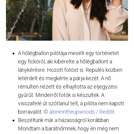
A hőlégballon pilótája mesélt egy történetet
egy fickóról, aki kibérelte a hőlégballont a
lánykérésre. Hozott fotóst is. Repülés közben
letérdelt és megkérte a párja kezét. A nő
rémülten nézett és elhajította az eljegyzési
gyűrűt. Minderről fotók is készültek. A
visszafelé út szótlanul telt, a pilóta nem kapott
borravalót.
© aloneintheupwoods / Reddit
Beszéltünk már a házasságról korábban.
Mondtam a barátnőmnek, hogy én még nem