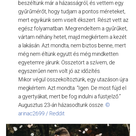
beszéltünk már a házasságról, és vettem egy
gyűrűmérőt, hogy tudjam a pontos méreteket,
mert egyikünk sem viselt ékszert. Részt vett az
egész folyamatban. Megrendeltem a gyűrűket,
vártam néhány hetet, majd megkértem a kezét
a lakásán. Azt mondta, nem biztos benne, mert
még nem éltünk együtt és még mindketten
egyetemre járunk. Összetört a szívem, de
egyszerűen nem volt jó az időzítés.
Mikor végül összeköltöztünk, egy utazáson újra
megkértem. Azt mondta: “Igen. De most fújd el
a gyertyákat, mert be fog indulni a füstjelző.”
Augusztus 23-án házasodtunk össze.
©
arinac2699 / Reddit