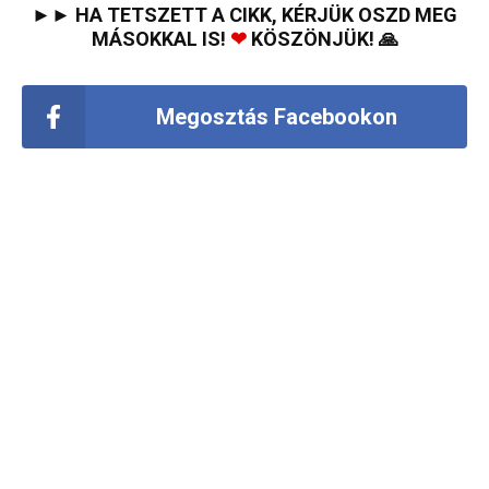
►► HA TETSZETT A CIKK, KÉRJÜK OSZD MEG
MÁSOKKAL IS!
❤
KÖSZÖNJÜK! 🙏
Megosztás Facebookon