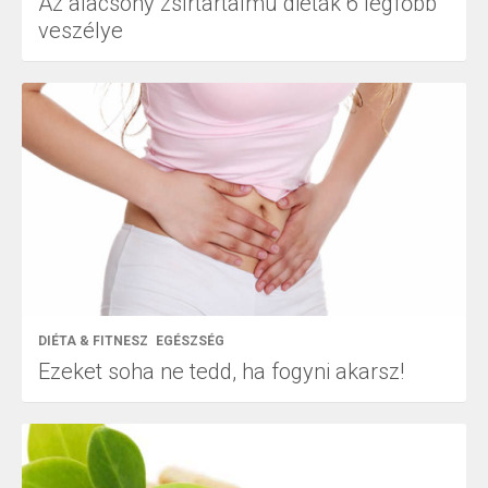
Az alacsony zsírtartalmú diéták 6 legfőbb
veszélye
DIÉTA & FITNESZ
EGÉSZSÉG
Ezeket soha ne tedd, ha fogyni akarsz!