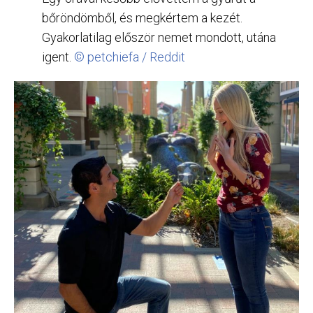
bőröndömből, és megkértem a kezét.
Gyakorlatilag először nemet mondott, utána
igent.
© petchiefa / Reddit