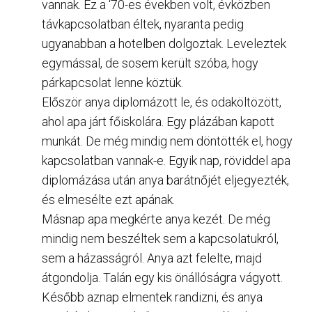
vannak. Ez a ‘70-es években volt, évközben
távkapcsolatban éltek, nyaranta pedig
ugyanabban a hotelben dolgoztak. Leveleztek
egymással, de sosem került szóba, hogy
párkapcsolat lenne köztük.
Először anya diplomázott le, és odaköltözött,
ahol apa járt főiskolára. Egy plázában kapott
munkát. De még mindig nem döntötték el, hogy
kapcsolatban vannak-e. Egyik nap, röviddel apa
diplomázása után anya barátnőjét eljegyezték,
és elmesélte ezt apának.
Másnap apa megkérte anya kezét. De még
mindig nem beszéltek sem a kapcsolatukról,
sem a házasságról. Anya azt felelte, majd
átgondolja. Talán egy kis önállóságra vágyott.
Később aznap elmentek randizni, és anya