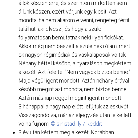
állok készen erre, és szerintem mi ketten sem
állunk készen, ezért várjunk egy kicsit. Azt
mondta, ha nem akarom elvenni, rengeteg férfit
találhat, aki elveszi, és hogy a szülei
folyamatosan bemutatnak neki ilyen fickókat.
Akkor még nem beszélt a szüleinek rólam, mert
ők nagyon régimódiak és vaskalaposak voltak.
Néhány héttel később, a nyaraláson megkértem
a kezét. Azt felelte: “Nem vagyok biztos benne.”
Majd végül igent mondott. Aztán néhány órával
később megint azt mondta, nem biztos benne.
Aztán másnap reggel megint igent mondott.
3 hónappal a nagy nap előtt lefújtuk az esküvőt.
Visszagondolva, már az eljegyzés után le kellett
volna fújnom.
© sinistadilly / Reddit
3 év után kértem meg a kezét. Korábban