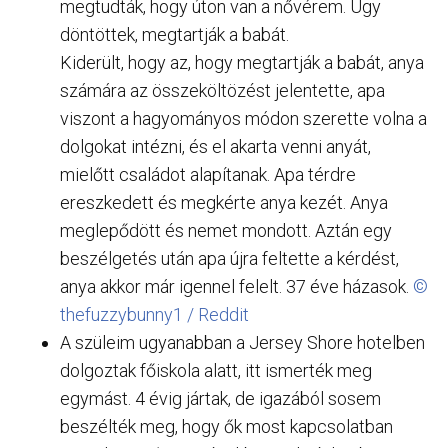
megtudták, hogy úton van a nővérem. Úgy
döntöttek, megtartják a babát.
Kiderült, hogy az, hogy megtartják a babát, anya
számára az összeköltözést jelentette, apa
viszont a hagyományos módon szerette volna a
dolgokat intézni, és el akarta venni anyát,
mielőtt családot alapítanak. Apa térdre
ereszkedett és megkérte anya kezét. Anya
meglepődött és nemet mondott. Aztán egy
beszélgetés után apa újra feltette a kérdést,
anya akkor már igennel felelt. 37 éve házasok.
©
thefuzzybunny1 / Reddit
A szüleim ugyanabban a Jersey Shore hotelben
dolgoztak főiskola alatt, itt ismerték meg
egymást. 4 évig jártak, de igazából sosem
beszélték meg, hogy ők most kapcsolatban