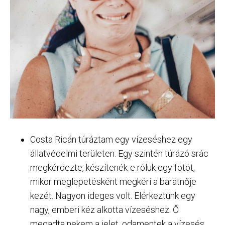
Costa Ricán túráztam egy vízeséshez egy
állatvédelmi területen. Egy szintén túrázó srác
megkérdezte, készítenék-e róluk egy fotót,
mikor meglepetésként megkéri a barátnője
kezét. Nagyon ideges volt. Elérkeztünk egy
nagy, emberi kéz alkotta vízeséshez. Ő
megadta nekem a jelet, odamentek a vízesés