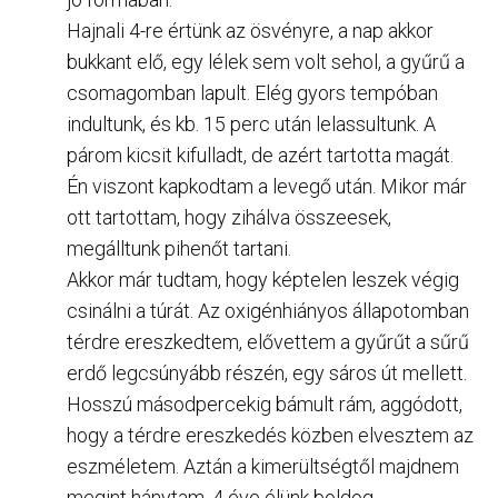
Hajnali 4-re értünk az ösvényre, a nap akkor
bukkant elő, egy lélek sem volt sehol, a gyűrű a
csomagomban lapult. Elég gyors tempóban
indultunk, és kb. 15 perc után lelassultunk. A
párom kicsit kifulladt, de azért tartotta magát.
Én viszont kapkodtam a levegő után. Mikor már
ott tartottam, hogy zihálva összeesek,
megálltunk pihenőt tartani.
Akkor már tudtam, hogy képtelen leszek végig
csinálni a túrát. Az oxigénhiányos állapotomban
térdre ereszkedtem, elővettem a gyűrűt a sűrű
erdő legcsúnyább részén, egy sáros út mellett.
Hosszú másodpercekig bámult rám, aggódott,
hogy a térdre ereszkedés közben elvesztem az
eszméletem. Aztán a kimerültségtől majdnem
megint hánytam. 4 éve élünk boldog