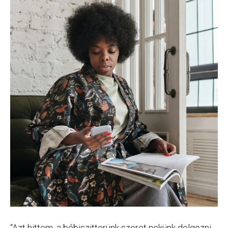
“Azt hittem, a bébiszitterünk szeret nekünk dolgozni,