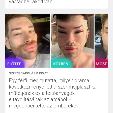
vastagbélrákod van
SZÉPSÉGÁPOLÁS & DIVAT
Egy férfi megmutatta, milyen drámai
következménye lett a szemhéjplasztika
műtétjének és a töltőanyagok
eltávolításának az arcából –
megdöbbentette az embereket