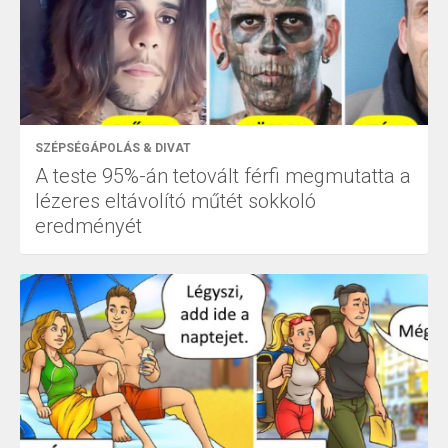
SZÉPSÉGÁPOLÁS & DIVAT
A teste 95%-án tetovált férfi megmutatta a
lézeres eltávolító műtét sokkoló
eredményét