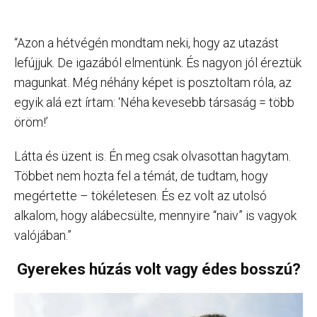
“Azon a hétvégén mondtam neki, hogy az utazást
lefújjuk. De igazából elmentünk. És nagyon jól éreztük
magunkat. Még néhány képet is posztoltam róla, az
egyik alá ezt írtam: ‘Néha kevesebb társaság = több
öröm!’
Látta és üzent is. Én meg csak olvasottan hagytam.
Többet nem hozta fel a témát, de tudtam, hogy
megértette – tökéletesen. És ez volt az utolsó
alkalom, hogy alábecsülte, mennyire “naiv” is vagyok
valójában.”
Gyerekes húzás volt vagy édes bosszú?