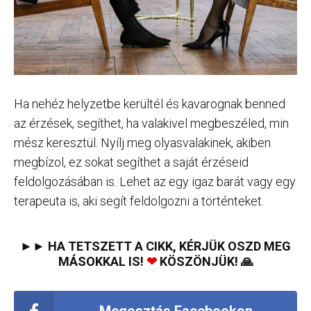
Ha nehéz helyzetbe kerültél és kavarognak benned
az érzések, segíthet, ha valakivel megbeszéled, min
mész keresztül. Nyílj meg olyasvalakinek, akiben
megbízol, ez sokat segíthet a saját érzéseid
feldolgozásában is. Lehet az egy igaz barát vagy egy
terapeuta is, aki segít feldolgozni a történteket.
►► HA TETSZETT A CIKK, KÉRJÜK OSZD MEG
MÁSOKKAL IS!
❤
KÖSZÖNJÜK! 🙏