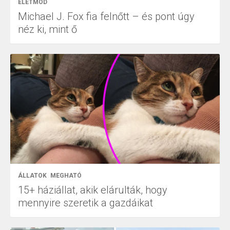
ÉLETMÓD
Michael J. Fox fia felnőtt – és pont úgy
néz ki, mint ő
ÁLLATOK
MEGHATÓ
15+ háziállat, akik elárulták, hogy
mennyire szeretik a gazdáikat