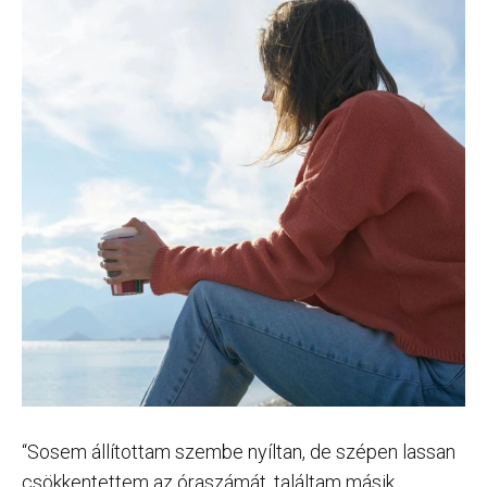
“Sosem állítottam szembe nyíltan, de szépen lassan
csökkentettem az óraszámát, találtam másik