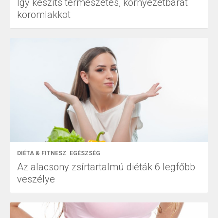
Így készíts természetes, környezetbarát
körömlakkot
DIÉTA & FITNESZ
EGÉSZSÉG
Az alacsony zsírtartalmú diéták 6 legfőbb
veszélye