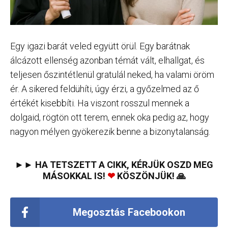
Egy igazi barát veled együtt örül. Egy barátnak
álcázott ellenség azonban témát vált, elhallgat, és
teljesen őszintétlenül gratulál neked, ha valami öröm
ér. A sikered feldühíti, úgy érzi, a győzelmed az ő
értékét kisebbíti. Ha viszont rosszul mennek a
dolgaid, rögtön ott terem, ennek oka pedig az, hogy
nagyon mélyen gyökerezik benne a bizonytalanság.
►► HA TETSZETT A CIKK, KÉRJÜK OSZD MEG
MÁSOKKAL IS!
❤
KÖSZÖNJÜK! 🙏
Megosztás Facebookon