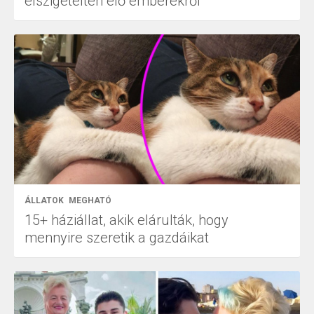
elszigetelten élő emberekről
ÁLLATOK
MEGHATÓ
15+ háziállat, akik elárulták, hogy
mennyire szeretik a gazdáikat