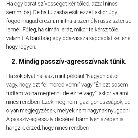
Ha egy barát szívességet kér tőled, azzal nincs
semmi baj. De ha túlzásba esik ezzel, akkor úgy
fogod magad érezni, mintha a személyi asszisztense
lennél. Főleg, ha simán leráz, mikor te kérsz tőle
valamit. A barátság egy oda-vissza kapcsolat kellene
hogy legyen.
2. Mindig passzív-agresszívnak tűnik.
Ha sok olyat hallasz, mint például “Nagyon bátor
vagy, hogy ezt fel mered venni” vagy “Én ezt sosem
tudtam volna megtenni, de ez te vagy”, akkor valami
nincs rendben. Ezek még nem igazi gonoszságok, de
olyan megjegyzések, melyek nem hagynak nyugodni.
A passzív-agresszív dicséret bármilyen szépen is
hangzik, érzed, hogy nincs rendben.