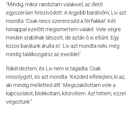
“Mindig, mikor randiztam valakivel, az illető
egyszerűen felszívódott. A legjobb barátnőm, Liv azt
mondta: ‘Csak nincs szerencséd a férfiakkal.’ Két
hónappal ezelőtt megismertem valakit. Vele végre
minden stabilnak látszott, de aztán ő is eltűnt. Egy
közös barátunk árulta el: ‘Liv azt mondta neki, még
mindig találkozgatsz az exeddel.’
Rákérdeztem, és Liv nem is tagadta. Csak
mosolygott, és azt mondta: ‘Kezded elfelejteni, ki az,
aki mindig melletted állt.’ Megszakítottam vele a
kapcsolatot, blokkoltam, kitöröltem. Azt hittem, ezzel
végeztünk.”