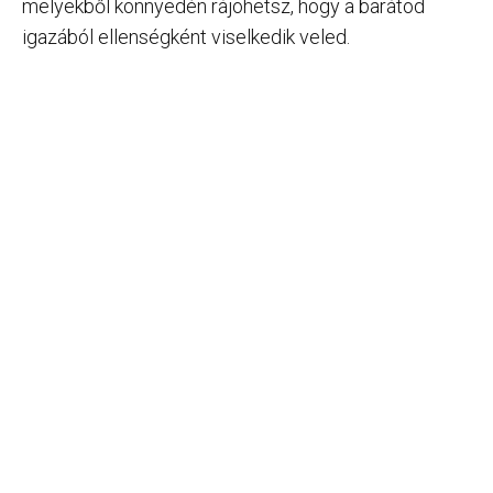
melyekből könnyedén rájöhetsz, hogy a barátod
igazából ellenségként viselkedik veled.