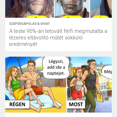
SZÉPSÉGÁPOLÁS & DIVAT
A teste 95%-án tetovált férfi megmutatta a
lézeres eltávolító műtét sokkoló
eredményét