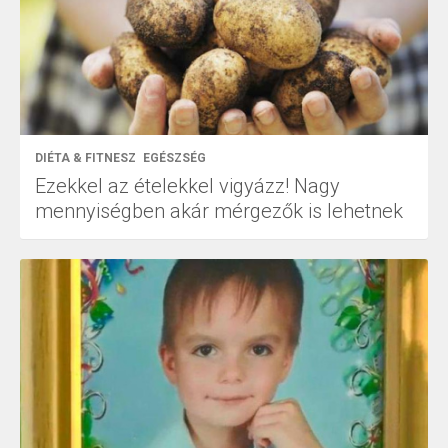
DIÉTA & FITNESZ
EGÉSZSÉG
Ezekkel az ételekkel vigyázz! Nagy
mennyiségben akár mérgezők is lehetnek