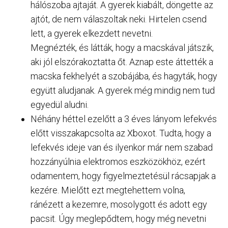
hálószoba ajtaját. A gyerek kiabált, döngette az
ajtót, de nem válaszoltak neki. Hirtelen csend
lett, a gyerek elkezdett nevetni.
Megnézték, és látták, hogy a macskával játszik,
aki jól elszórakoztatta őt. Aznap este áttették a
macska fekhelyét a szobájába, és hagyták, hogy
együtt aludjanak. A gyerek még mindig nem tud
egyedül aludni.
Néhány héttel ezelőtt a 3 éves lányom lefekvés
előtt visszakapcsolta az Xboxot. Tudta, hogy a
lefekvés ideje van és ilyenkor már nem szabad
hozzányúlnia elektromos eszközökhöz, ezért
odamentem, hogy figyelmeztetésül rácsapjak a
kezére. Mielőtt ezt megtehettem volna,
ránézett a kezemre, mosolygott és adott egy
pacsit. Úgy meglepődtem, hogy még nevetni