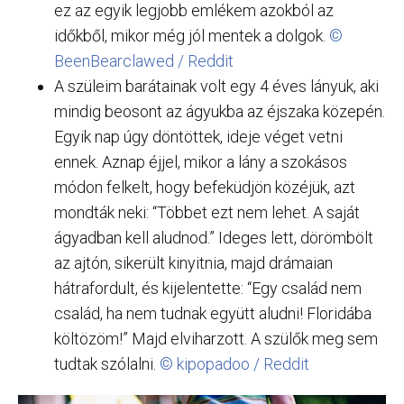
ez az egyik legjobb emlékem azokból az
időkből, mikor még jól mentek a dolgok.
©
BeenBearclawed / Reddit
A szüleim barátainak volt egy 4 éves lányuk, aki
mindig beosont az ágyukba az éjszaka közepén.
Egyik nap úgy döntöttek, ideje véget vetni
ennek. Aznap éjjel, mikor a lány a szokásos
módon felkelt, hogy befeküdjön közéjük, azt
mondták neki: “Többet ezt nem lehet. A saját
ágyadban kell aludnod.” Ideges lett, dörömbölt
az ajtón, sikerült kinyitnia, majd drámaian
hátrafordult, és kijelentette: “Egy család nem
család, ha nem tudnak együtt aludni! Floridába
költözöm!” Majd elviharzott. A szülők meg sem
tudtak szólalni.
© kipopadoo / Reddit