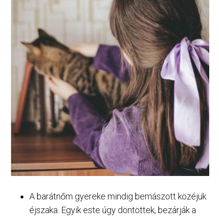
A barátnőm gyereke mindig bemászott közéjük
éjszaka. Egyik este úgy döntöttek, bezárják a