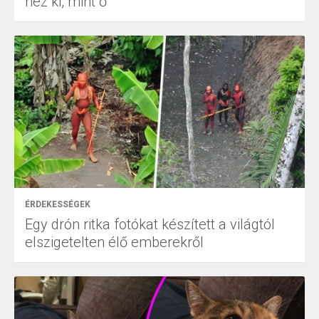
néz ki, mint ő
ÉRDEKESSÉGEK
Egy drón ritka fotókat készített a világtól
elszigetelten élő emberekről