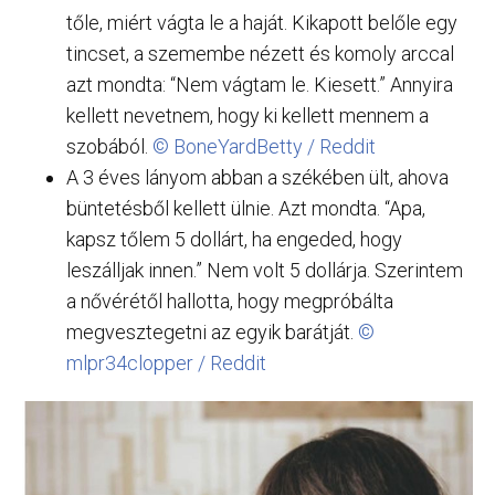
tőle, miért vágta le a haját. Kikapott belőle egy
tincset, a szemembe nézett és komoly arccal
azt mondta: “Nem vágtam le. Kiesett.” Annyira
kellett nevetnem, hogy ki kellett mennem a
szobából.
© BoneYardBetty / Reddit
A 3 éves lányom abban a székében ült, ahova
büntetésből kellett ülnie. Azt mondta. “Apa,
kapsz tőlem 5 dollárt, ha engeded, hogy
leszálljak innen.” Nem volt 5 dollárja. Szerintem
a nővérétől hallotta, hogy megpróbálta
megvesztegetni az egyik barátját.
©
mlpr34clopper / Reddit