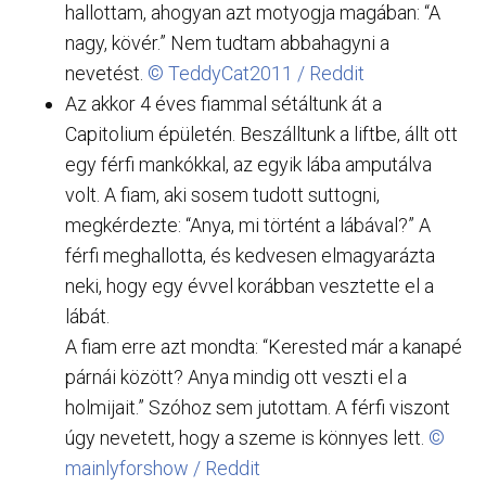
hallottam, ahogyan azt motyogja magában: “A
nagy, kövér.” Nem tudtam abbahagyni a
nevetést.
© TeddyCat2011 / Reddit
Az akkor 4 éves fiammal sétáltunk át a
Capitolium épületén. Beszálltunk a liftbe, állt ott
egy férfi mankókkal, az egyik lába amputálva
volt. A fiam, aki sosem tudott suttogni,
megkérdezte: “Anya, mi történt a lábával?” A
férfi meghallotta, és kedvesen elmagyarázta
neki, hogy egy évvel korábban vesztette el a
lábát.
A fiam erre azt mondta: “Kerested már a kanapé
párnái között? Anya mindig ott veszti el a
holmijait.” Szóhoz sem jutottam. A férfi viszont
úgy nevetett, hogy a szeme is könnyes lett.
©
mainlyforshow / Reddit