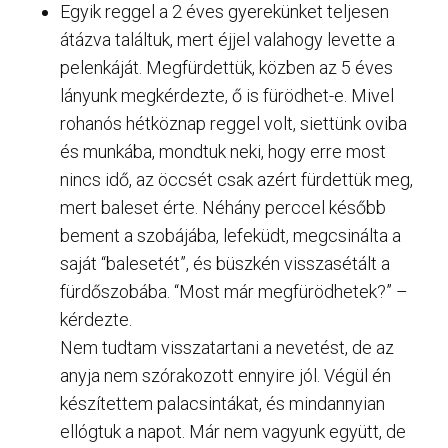
Egyik reggel a 2 éves gyerekünket teljesen
átázva találtuk, mert éjjel valahogy levette a
pelenkáját. Megfürdettük, közben az 5 éves
lányunk megkérdezte, ő is fürödhet-e. Mivel
rohanós hétköznap reggel volt, siettünk oviba
és munkába, mondtuk neki, hogy erre most
nincs idő, az öccsét csak azért fürdettük meg,
mert baleset érte. Néhány perccel később
bement a szobájába, lefeküdt, megcsinálta a
saját “balesetét”, és büszkén visszasétált a
fürdőszobába. “Most már megfürödhetek?” –
kérdezte.
Nem tudtam visszatartani a nevetést, de az
anyja nem szórakozott ennyire jól. Végül én
készítettem palacsintákat, és mindannyian
ellógtuk a napot. Már nem vagyunk együtt, de