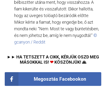
bébiszitter utána ment, hogy visszahozza. A
fiam kikerülte és visszafutott. Ekkor hallotta,
hogy az üveges tolóajtó bezáródik előtte.
Mikor kérte a fiamat, hogy engedje be, ő azt
mondta neki: “Nem. Most te vagy büntetésben,
és nem jöhetsz be, amíg le nem nyugodtál.”
©
gcanyon / Reddit
►► HA TETSZETT A CIKK, KÉRJÜK OSZD MEG
MÁSOKKAL IS!
❤
KÖSZÖNJÜK! 🙏
Megosztás Facebookon