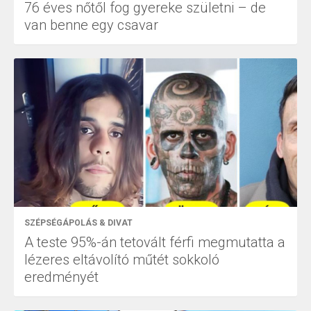
76 éves nőtől fog gyereke születni – de
van benne egy csavar
SZÉPSÉGÁPOLÁS & DIVAT
A teste 95%-án tetovált férfi megmutatta a
lézeres eltávolító műtét sokkoló
eredményét