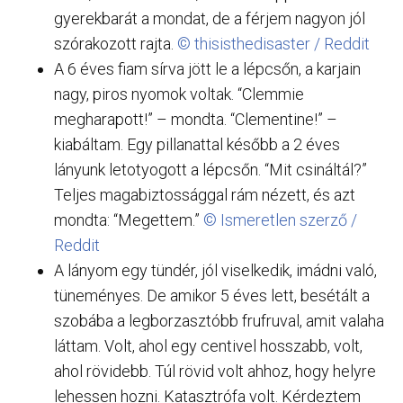
gyerekbarát a mondat, de a férjem nagyon jól
szórakozott rajta.
© thisisthedisaster / Reddit
A 6 éves fiam sírva jött le a lépcsőn, a karjain
nagy, piros nyomok voltak. “Clemmie
megharapott!” – mondta. “Clementine!” –
kiabáltam. Egy pillanattal később a 2 éves
lányunk letotyogott a lépcsőn. “Mit csináltál?”
Teljes magabiztossággal rám nézett, és azt
mondta: “Megettem.”
© Ismeretlen szerző /
Reddit
A lányom egy tündér, jól viselkedik, imádni való,
tüneményes. De amikor 5 éves lett, besétált a
szobába a legborzasztóbb frufruval, amit valaha
láttam. Volt, ahol egy centivel hosszabb, volt,
ahol rövidebb. Túl rövid volt ahhoz, hogy helyre
lehessen hozni. Katasztrófa volt. Kérdeztem