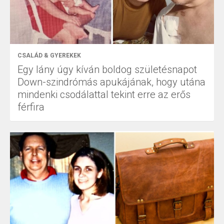
CSALÁD & GYEREKEK
Egy lány úgy kíván boldog születésnapot
Down-szindrómás apukájának, hogy utána
mindenki csodálattal tekint erre az erős
férfira