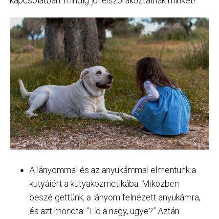
kapcsolatban: mindig jól elszórakoztatnak minket!
A lányommal és az anyukámmal elmentünk a
kutyáiért a kutyakozmetikába. Miközben
beszélgettünk, a lányom felnézett anyukámra,
és azt mondta: “Flo a nagy, ugye?” Aztán