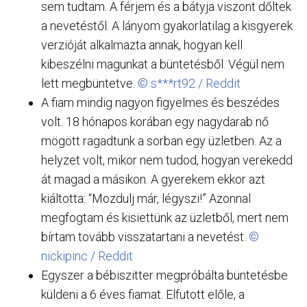
sem tudtam. A férjem és a bátyja viszont dőltek
a nevetéstől. A lányom gyakorlatilag a kisgyerek
verzióját alkalmazta annak, hogyan kell
kibeszélni magunkat a büntetésből. Végül nem
lett megbüntetve.
© s***rt92 / Reddit
A fiam mindig nagyon figyelmes és beszédes
volt. 18 hónapos korában egy nagydarab nő
mögött ragadtunk a sorban egy üzletben. Az a
helyzet volt, mikor nem tudod, hogyan verekedd
át magad a másikon. A gyerekem ekkor azt
kiáltotta: “Mozdulj már, légyszi!” Azonnal
megfogtam és kisiettünk az üzletből, mert nem
bírtam tovább visszatartani a nevetést.
©
nickipinc / Reddit
Egyszer a bébiszitter megpróbálta büntetésbe
küldeni a 6 éves fiamat. Elfutott előle, a