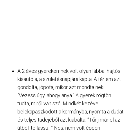
A 2 éves gyerekemnek volt olyan lábbal hajtós
kisautója, a születésnapjára kapta. A férjem azt
gondolta, jópofa, mikor azt mondta neki:
“Vezess úgy, ahogy anya.” A gyerek rögtön
tudta, miről van szó. Mindkét kezével
belekapaszkodott a kormányba, nyomta a dudát
és teljes tüdejéből azt kiabálta: “Tűnj már el az
útból, te lassú…” Nos, nem volt éppen