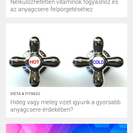
Nélkülözhetetlen vitaminok fogyáshoz és
az anyagcsere felpörgetéséhez
DIÉTA & FITNESZ
Hideg vagy meleg vizet igyunk a gyorsabb
anyagcsere érdekében?