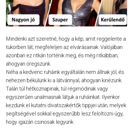
Mindenki azt szeretné, hogy a kép, amit reggelente a
tükörben lát, megfeleljen az elvárásainak. Valójában
azonban ez ritkán történik meg, és még ritkábban,
ahogyan öregszünk.
Néha a kedvenc ruháink egyáltalán nem állnak jól, és
nehezen békülünk ki a látvánnyal, ahogyan kinézünk.
Talán túl hétköznapinak, túl régimódinak vagy
egyszerűen unalmasnak látjuk a ruháinkat. Ilyenkor
kezdünk el kutatni divatszakértők tippjei után, melyek
segítségével sokkal egyszerűbb lesz felöltözni úgy,
hogy igazán csinosak legyünk.