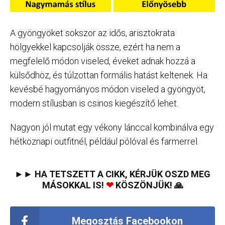
A gyöngyöket sokszor az idős, arisztokrata
hölgyekkel kapcsolják össze, ezért ha nem a
megfelelő módon viseled, éveket adnak hozzá a
külsődhöz, és túlzottan formális hatást keltenek. Ha
kevésbé hagyományos módon viseled a gyöngyöt,
modern stílusban is csinos kiegészítő lehet.
Nagyon jól mutat egy vékony lánccal kombinálva egy
hétköznapi outfitnél, például pólóval és farmerrel.
►► HA TETSZETT A CIKK, KÉRJÜK OSZD MEG
MÁSOKKAL IS!
❤
KÖSZÖNJÜK! 🙏
Megosztás Facebookon