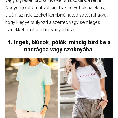
vagy ügyesen próbáljuk őket stílusosabbá tenni.
Nagyon jó alternatívát kínálnak helyettük az élénk,
vidám színek. Ezeket kombinálhatod sötét ruhákkal,
hogy kiegyensúlyozd a szettet, vagy semleges
színekkel, mint a fehér vagy a bézs.
4. Ingek, blúzok, pólók: mindig tűrd be a
nadrágba vagy szoknyába.