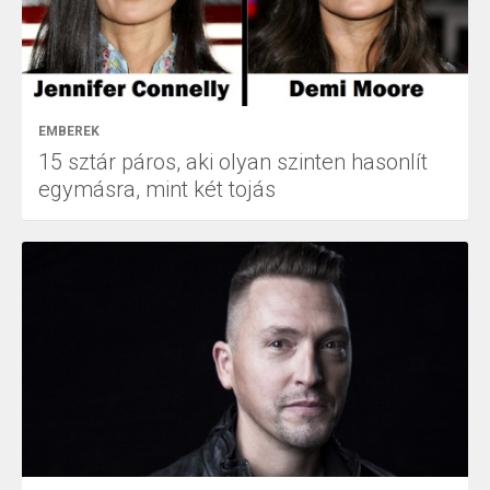
EMBEREK
15 sztár páros, aki olyan szinten hasonlít
egymásra, mint két tojás