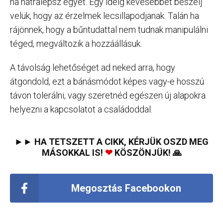
ha hátralépsz egyet. Egy ideig kevesebbet beszélj
velük, hogy az érzelmek lecsillapodjanak. Talán ha
rájönnek, hogy a bűntudattal nem tudnak manipulálni
téged, megváltozik a hozzáállásuk.
A távolság lehetőséget ad neked arra, hogy
átgondold, ezt a bánásmódot képes vagy-e hosszú
távon tolerálni, vagy szeretnéd egészen új alapokra
helyezni a kapcsolatot a családoddal.
►► HA TETSZETT A CIKK, KÉRJÜK OSZD MEG
MÁSOKKAL IS!
❤
KÖSZÖNJÜK! 🙏
Megosztás Facebookon