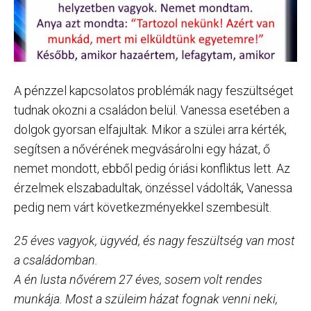
A pénzzel kapcsolatos problémák nagy feszültséget
tudnak okozni a családon belül. Vanessa esetében a
dolgok gyorsan elfajultak. Mikor a szülei arra kérték,
segítsen a nővérének megvásárolni egy házat, ő
nemet mondott, ebből pedig óriási konfliktus lett. Az
érzelmek elszabadultak, önzéssel vádolták, Vanessa
pedig nem várt következményekkel szembesült.
25 éves vagyok, ügyvéd, és nagy feszültség van most
a családomban.
A én lusta nővérem 27 éves, sosem volt rendes
munkája. Most a szüleim házat fognak venni neki,