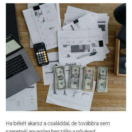
Ha békét akarsz a családdal, de továbbra sem
szeretnél anyagilag beszállni a nővéred