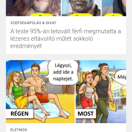
SZÉPSÉGÁPOLÁS & DIVAT
A teste 95%-án tetovált férfi megmutatta a
lézeres eltávolító műtét sokkoló
eredményét
ÉLETMÓD