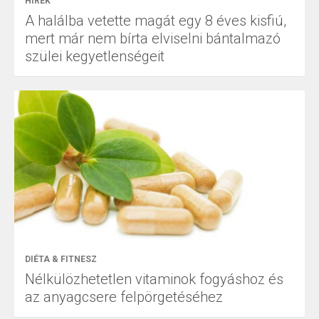
HÍREK
A halálba vetette magát egy 8 éves kisfiú,
mert már nem bírta elviselni bántalmazó
szülei kegyetlenségeit
DIÉTA & FITNESZ
Nélkülözhetetlen vitaminok fogyáshoz és
az anyagcsere felpörgetéséhez