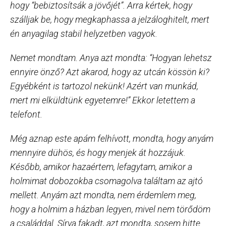
hogy “bebiztosítsák a jövőjét”. Arra kértek, hogy
szálljak be, hogy megkaphassa a jelzáloghitelt, mert
én anyagilag stabil helyzetben vagyok.
Nemet mondtam. Anya azt mondta: “Hogyan lehetsz
ennyire önző? Azt akarod, hogy az utcán kössön ki?
Egyébként is tartozol nekünk! Azért van munkád,
mert mi elküldtünk egyetemre!” Ekkor letettem a
telefont.
Még aznap este apám felhívott, mondta, hogy anyám
mennyire dühös, és hogy menjek át hozzájuk.
Később, amikor hazaértem, lefagytam, amikor a
holmimat dobozokba csomagolva találtam az ajtó
mellett. Anyám azt mondta, nem érdemlem meg,
hogy a holmim a házban legyen, mivel nem törődöm
a családdal. Sírva fakadt, azt mondta, sosem hitte