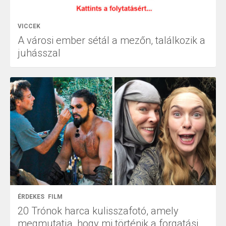
VICCEK
A városi ember sétál a mezőn, találkozik a
juhásszal
ÉRDEKES
FILM
20 Trónok harca kulisszafotó, amely
megmutatja, hogy mi történik a forgatási