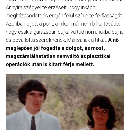
Annyira szégyellte érzéseit, hogy inkább
megházasodott és erején felül színlelte férfiasságát.
Azonban eljött a pont, amikor már nem bírta tovább,
hogy csak a garázsban bujkálva tud női ruhákba bújni,
és bevallotta szerelmének, Marisának a titkát.
A nő
meglepően jól fogadta a dolgot, és most,
megszámlálhatatlan nemváltó és plasztikai
operációk után is kitart férje mellett.