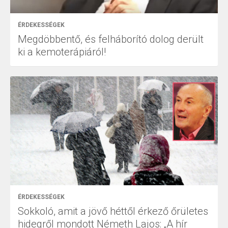
ÉRDEKESSÉGEK
Megdöbbentő, és felháborító dolog derült
ki a kemoterápiáról!
ÉRDEKESSÉGEK
Sokkoló, amit a jövő héttől érkező őrületes
hidegről mondott Németh Lajos: „A hír