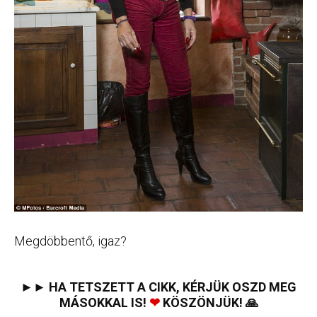
Megdöbbentő, igaz?
►► HA TETSZETT A CIKK, KÉRJÜK OSZD MEG
MÁSOKKAL IS!
❤
KÖSZÖNJÜK! 🙏