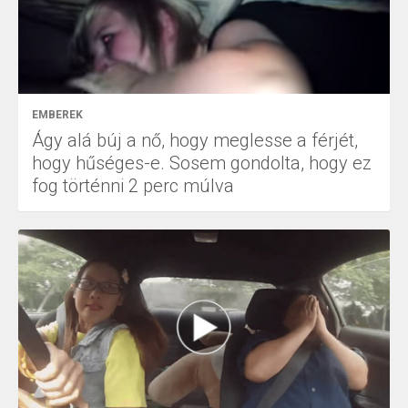
EMBEREK
Ágy alá búj a nő, hogy meglesse a férjét,
hogy hűséges-e. Sosem gondolta, hogy ez
fog történni 2 perc múlva