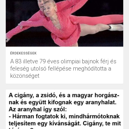
ÉRDEKESSÉGEK
A 83 illetve 79 éves olimpiai bajnok férj és
feleség utolsó fellépése meghódította a
közönséget