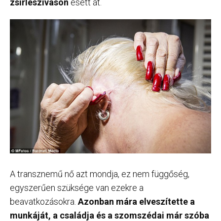
zsírleszíváson
esett át.
A transznemű nő azt mondja, ez nem függőség,
egyszerűen szüksége van ezekre a
beavatkozásokra.
Azonban mára elveszítette a
munkáját, a családja és a szomszédai már szóba