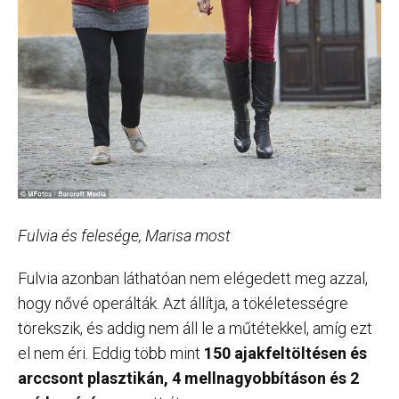
Fulvia és felesége, Marisa most
Fulvia azonban láthatóan nem elégedett meg azzal,
hogy nővé operálták. Azt állítja, a tökéletességre
törekszik, és addig nem áll le a műtétekkel, amíg ezt
el nem éri. Eddig több mint
150 ajakfeltöltésen és
arccsont plasztikán, 4 mellnagyobbításon és 2