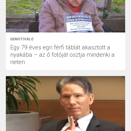
DEMOTIVÁLÓ
Egy 79 éves egri férfi táblát akasztott a
nyakába – az ő fotóját osztja mindenki a
neten