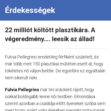
Érdekességek
22 milliót költött plasztikára. A
végeredmény…. leesik az állad!
Fulvia Pellegrino eredetileg férfiként született, és
már több mint 150 plasztikai műtéten esett át, hogy
tökéletes nő váljon belőle. De egyelőre ez egyáltalán
nem sikerült neki…
Fulvia Pellegrino
már tini srácként rájött, hogy
sokkal boldogabb lenne női testben. Elmondása
szerint azonban a családja előtt ilyeneket szóba sem
mert hozni, ezért világ életében megjátszotta magát.