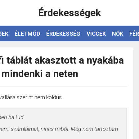
Érdekességek
GEK
ÉLETMÓD
ÉRDEKESSÉG
VICCEK
NŐK
FÉR
fi táblát akasztott a nyakába
a mindenki a neten
evallása szerint nem koldus.
en ha tud.
üzemi számláimat, nincs miből. Még nem tartoztam