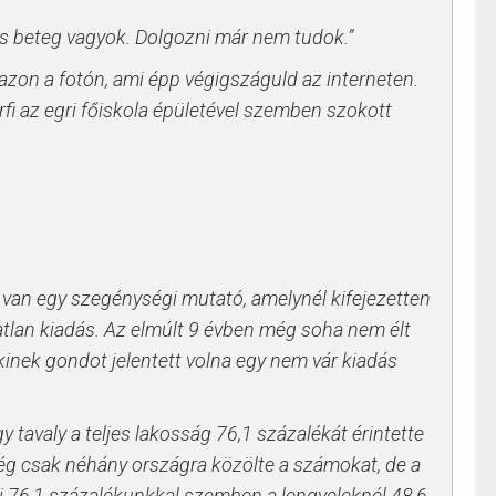
kos beteg vagyok. Dolgozni már nem tudok.”
 azon a fotón, ami épp végigszáguld az interneten.
érfi az egri főiskola épületével szemben szokott
y van egy szegénységi mutató, amelynél kifejezetten
áratlan kiadás. Az elmúlt 9 évben még soha nem élt
nek gondot jelentett volna egy nem vár kiadás
y tavaly a teljes lakosság 76,1 százalékát érintette
ég csak néhány országra közölte a számokat, de a
i 76,1 százalékunkkal szemben a lengyeleknél 48,6,