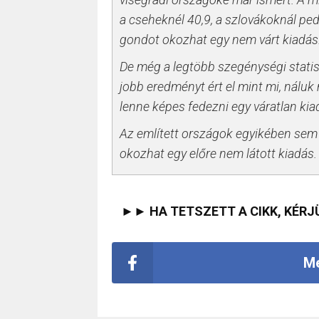
a cseheknél 40,9, a szlovákoknál pe
gondot okozhat egy nem várt kiadás
De még a legtöbb szegénységi statis
jobb eredményt ért el mint mi, nálu
lenne képes fedezni egy váratlan kia
Az említett országok egyikében sem
okozhat egy előre nem látott kiadás
►► HA TETSZETT A CIKK, KÉRJ
Me