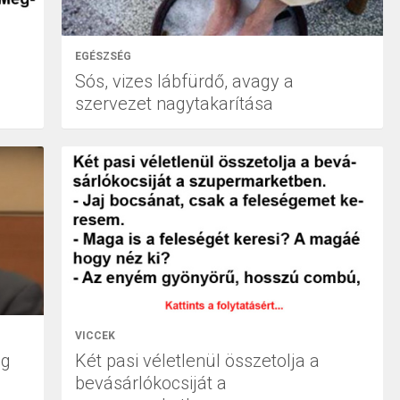
EGÉSZSÉG
Sós, vizes lábfürdő, avagy a
szervezet nagytakarítása
VICCEK
og
Két pasi véletlenül összetolja a
bevásárlókocsiját a