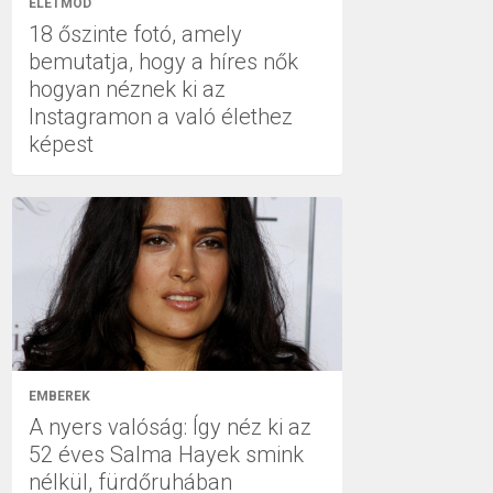
ÉLETMÓD
18 őszinte fotó, amely
bemutatja, hogy a híres nők
hogyan néznek ki az
Instagramon a való élethez
képest
EMBEREK
A nyers valóság: Így néz ki az
52 éves Salma Hayek smink
nélkül, fürdőruhában