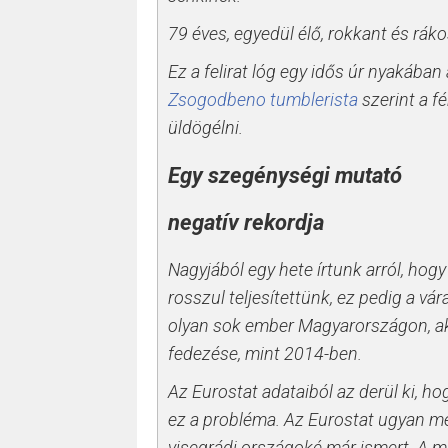
79 éves, egyedül élő, rokkant és rá
Ez a felirat lóg egy idős úr nyakában
Zsogodbeno tumblerista
szerint a f
üldögélni.
Egy szegénységi mutató
negatív rekordja
Nagyjából egy hete írtunk arról, hog
rosszul teljesítettünk, ez pedig a v
olyan sok ember Magyarországon, aki
fedezése, mint 2014-ben.
Az Eurostat adataiból az derül ki, hog
ez a probléma. Az Eurostat ugyan m
visegrádi országoké már ismert. A m