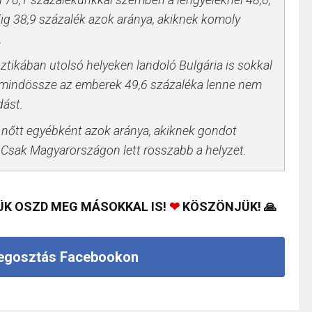
dig 38,9 százalék azok aránya, akiknek komoly
.
ztikában utolsó helyeken landoló Bulgária is sokkal
k mindössze az emberek 49,6 százaléka lenne nem
dást.
 nőtt egyébként azok aránya, akiknek gondot
. Csak Magyarországon lett rosszabb a helyzet.
ÜK OSZD MEG MÁSOKKAL IS!
❤
KÖSZÖNJÜK! 🙏
gosztás Facebookon