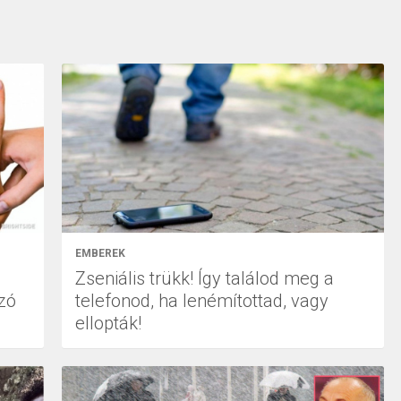
EMBEREK
Zseniális trükk! Így találod meg a
zó
telefonod, ha lenémítottad, vagy
ellopták!