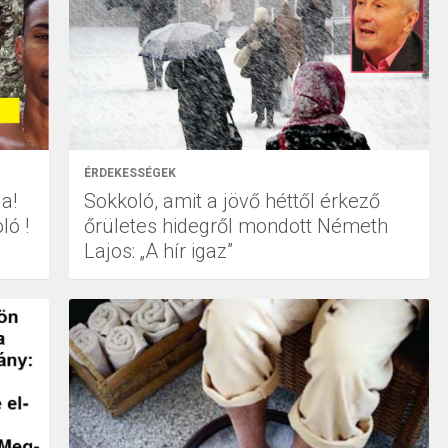
ÉRDEKESSÉGEK
a!
Sokkoló, amit a jövő héttől érkező
ló !
őrületes hidegről mondott Németh
Lajos: „A hír igaz”