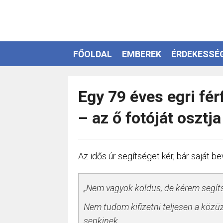
FŐOLDAL
EMBEREK
ÉRDEKESSÉ
EZOTÉRIA
Egy 79 éves egri fér
– az ő fotóját osztj
Az idős úr segítséget kér, bár saját b
„Nem vagyok koldus, de kérem segíts
Nem tudom kifizetni teljesen a köz
senkinek.