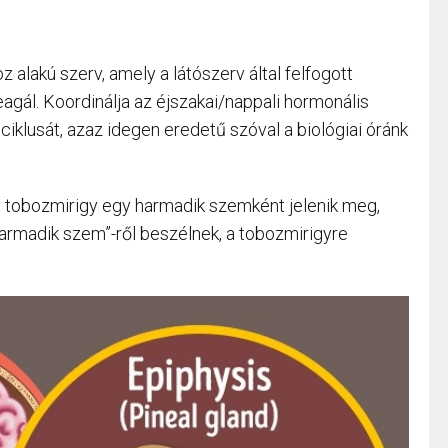
z alakú szerv, amely a látószerv által felfogott
eagál. Koordinálja az éjszakai/nappali hormonális
ciklusát, azaz idegen eredetű szóval a biológiai óránk
 a tobozmirigy egy harmadik szemként jelenik meg,
harmadik szem”-ről beszélnek, a tobozmirigyre