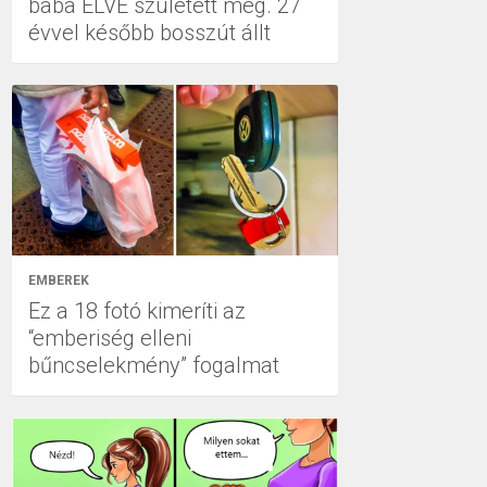
baba ÉLVE született meg. 27
évvel később bosszút állt
EMBEREK
Ez a 18 fotó kimeríti az
“emberiség elleni
bűncselekmény” fogalmat