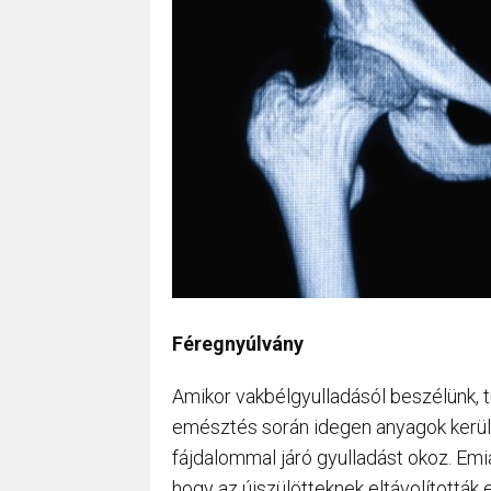
Féregnyúlvány
Amikor vakbélgyulladásól beszélünk, 
emésztés során idegen anyagok kerülh
fájdalommal járó gyulladást okoz. Emi
hogy az újszülötteknek eltávolították 