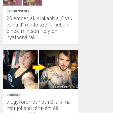
ÉRDEKESSÉGEK
20 ember, akik inkább a „Csak
csináld” mottó szellemében
élnek, mintsem folyton
nyafognának
EMBEREK
7 egykoron csinos nő, aki ma
már jóképű férfiként éli