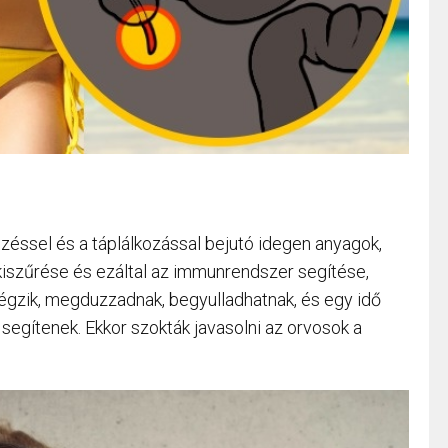
gzéssel és a táplálkozással bejutó idegen anyagok,
kiszűrése és ezáltal az immunrendszer segítése,
végzik, megduzzadnak, begyulladhatnak, és egy idő
 segítenek. Ekkor szokták javasolni az orvosok a