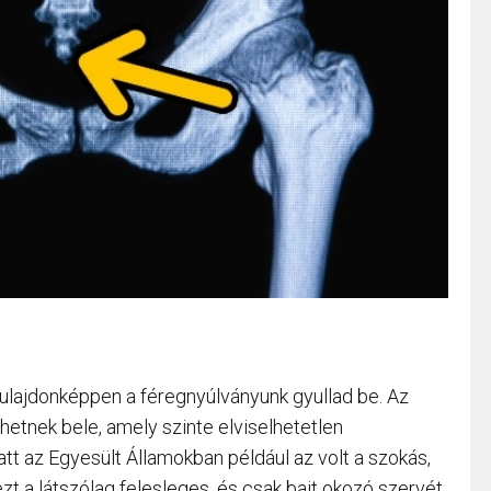
tulajdonképpen a féregnyúlványunk gyullad be. Az
etnek bele, amely szinte elviselhetetlen
att az Egyesült Államokban például az volt a szokás,
ezt a látszólag felesleges, és csak bajt okozó szervét.