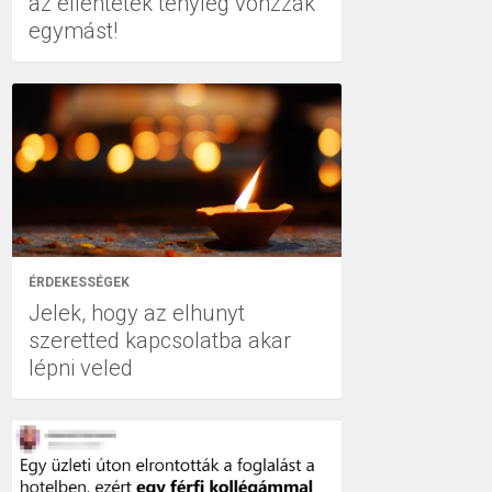
az ellentétek tényleg vonzzák
egymást!
ÉRDEKESSÉGEK
Jelek, hogy az elhunyt
szeretted kapcsolatba akar
lépni veled