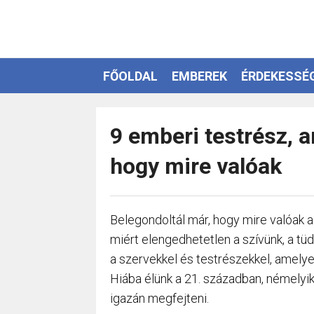
FŐOLDAL
EMBEREK
ÉRDEKESSÉ
EZOTÉRIA
9 emberi testrész, 
hogy mire valóak
Belegondoltál már, hogy mire valóak 
miért elengedhetetlen a szívünk, a tü
a szervekkel és testrészekkel, amelyek
Hiába élünk a 21. században, némelyi
igazán megfejteni.