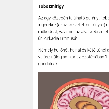
Tobozmirigy
Az agy közepén található parányi, tobo
ingerekre (azaz közvetetten fényre) r
működést, valamint az alvás/ébrenlét 
ún. cirkadián ritmusát.
Némely hüllőnél, halnál és kétéltűnél
valószínűleg amikor az ezotériában “
gondolnak.