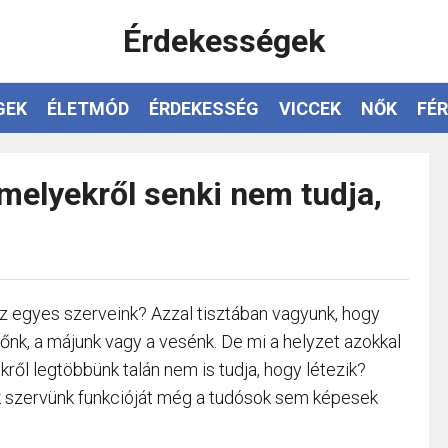
Érdekességek
GEK
ÉLETMÓD
ÉRDEKESSÉG
VICCEK
NŐK
FÉR
amelyekről senki nem tudja,
az egyes szerveink? Azzal tisztában vagyunk, hogy
dőnk, a májunk vagy a vesénk. De mi a helyzet azokkal
ről legtöbbünk talán nem is tudja, hogy létezik?
k szervünk funkcióját még a tudósok sem képesek