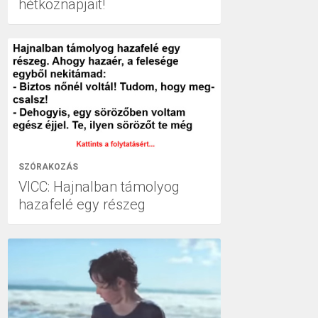
hétköznapjait!
SZÓRAKOZÁS
VICC: Hajnalban támolyog
hazafelé egy részeg