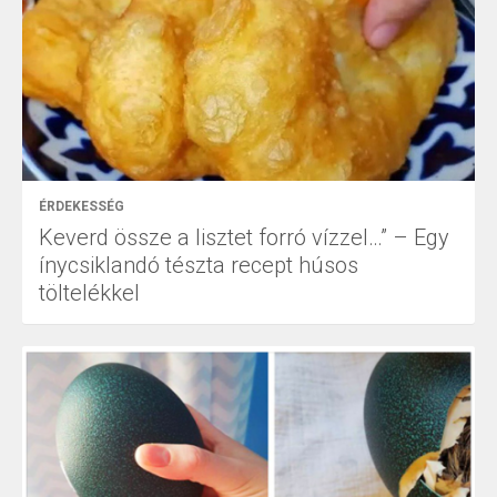
ÉRDEKESSÉG
Keverd össze a lisztet forró vízzel…” – Egy
ínycsiklandó tészta recept húsos
töltelékkel