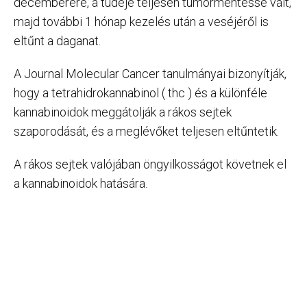
decemberére, a tüdeje teljesen tumormentessé vált,
majd további 1 hónap kezelés után a veséjéről is
eltűnt a daganat.
A Journal Molecular Cancer tanulmányai bizonyítják,
hogy a tetrahidrokannabinol ( thc ) és a különféle
kannabinoidok meggátolják a rákos sejtek
szaporodását, és a meglévőket teljesen eltűntetik.
A rákos sejtek valójában öngyilkosságot követnek el
a kannabinoidok hatására.