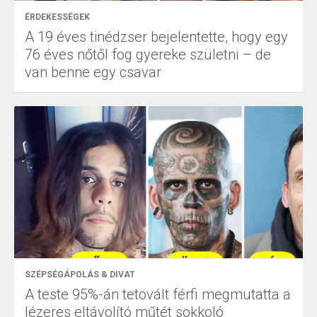
ÉRDEKESSÉGEK
A 19 éves tinédzser bejelentette, hogy egy
76 éves nőtől fog gyereke születni – de
van benne egy csavar
SZÉPSÉGÁPOLÁS & DIVAT
A teste 95%-án tetovált férfi megmutatta a
lézeres eltávolító műtét sokkoló