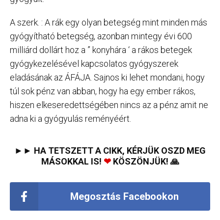
A szerk. : A rák egy olyan betegség mint minden más
gyógyítható betegség, azonban mintegy évi 600
milliárd dollárt hoz a ” konyhára ‘ a rákos betegek
gyógykezelésével kapcsolatos gyógyszerek
eladásának az ÁFÁJA. Sajnos ki lehet mondani, hogy
túl sok pénz van abban, hogy ha egy ember rákos,
hiszen elkeseredettségében nincs az a pénz amit ne
adna ki a gyógyulás reményéért.
►► HA TETSZETT A CIKK, KÉRJÜK OSZD MEG
MÁSOKKAL IS!
❤
KÖSZÖNJÜK! 🙏
Megosztás Facebookon