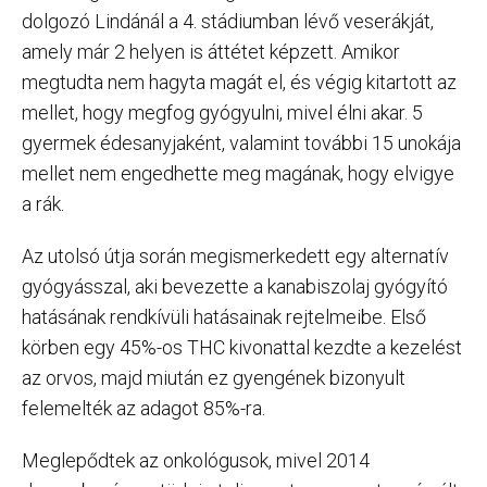
dolgozó Lindánál a 4. stádiumban lévő veserákját,
amely már 2 helyen is áttétet képzett. Amikor
megtudta nem hagyta magát el, és végig kitartott az
mellet, hogy megfog gyógyulni, mivel élni akar. 5
gyermek édesanyjaként, valamint további 15 unokája
mellet nem engedhette meg magának, hogy elvigye
a rák.
Az utolsó útja során megismerkedett egy alternatív
gyógyásszal, aki bevezette a kanabiszolaj gyógyító
hatásának rendkívüli hatásainak rejtelmeibe. Első
körben egy 45%-os THC kivonattal kezdte a kezelést
az orvos, majd miután ez gyengének bizonyult
felemelték az adagot 85%-ra.
Meglepődtek az onkológusok, mivel 2014