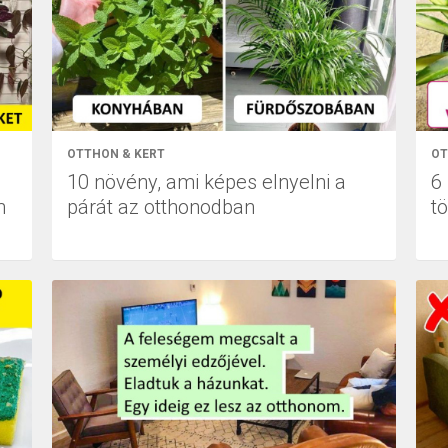
OTTHON & KERT
OT
10 növény, ami képes elnyelni a
6
n
párát az otthonodban
tö