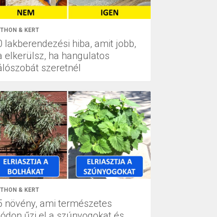
THON & KERT
0 lakberendezési hiba, amit jobb,
a elkerülsz, ha hangulatos
álószobát szeretnél
THON & KERT
5 növény, ami természetes
ódon űzi el a szúnyogokat és