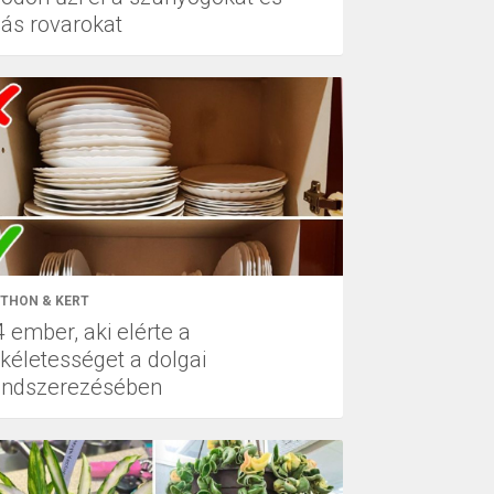
ás rovarokat
THON & KERT
 ember, aki elérte a
ökéletességet a dolgai
endszerezésében