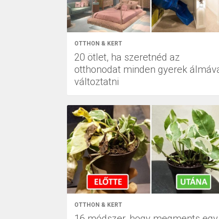
OTTHON & KERT
20 ötlet, ha szeretnéd az
otthonodat minden gyerek álmáv
változtatni
OTTHON & KERT
16 módszer, hogy megments egy