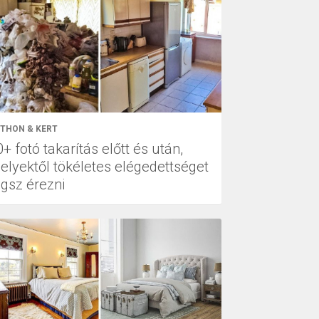
THON & KERT
+ fotó takarítás előtt és után,
elyektől tökéletes elégedettséget
ogsz érezni