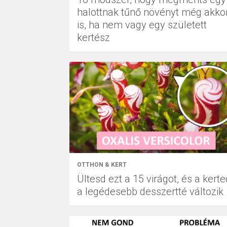
halottnak tűnő növényt még akko
is, ha nem vagy egy született
kertész
OTTHON & KERT
Ültesd ezt a 15 virágot, és a kerte
a legédesebb desszertté változik