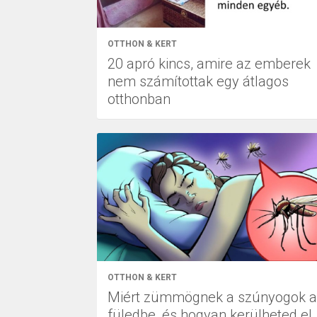
OTTHON & KERT
20 apró kincs, amire az emberek
nem számítottak egy átlagos
otthonban
OTTHON & KERT
Miért zümmögnek a szúnyogok a
füledbe, és hogyan kerülheted el