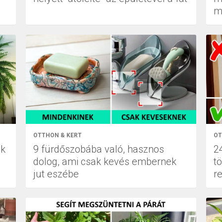
m
OTTHON & KERT
OT
ek
9 fürdőszobába való, hasznos
24
dolog, ami csak kevés embernek
t
jut eszébe
r