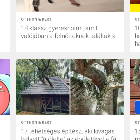
OTTHON & KERT
OT
18 klassz gyerekholmi, amit
1
valójában a felnőtteknek találtak ki
h
h
OTTHON & KERT
OT
17 tehetséges építész, aki kivágás
1
helyett “átölelte” az épületével a fát
m