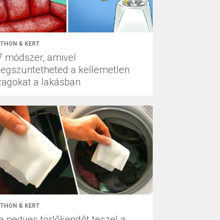
THON & KERT
7 módszer, amivel
egszüntetheted a kellemetlen
zagokat a lakásban
THON & KERT
a nedves törlőkendőt teszel a