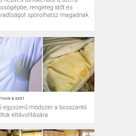
osógépbe, rengeteg időt és
áradtságot spórolhatsz magadnak
THON & KERT
5 egyszerű módszer a bosszantó
ltok eltávolítására