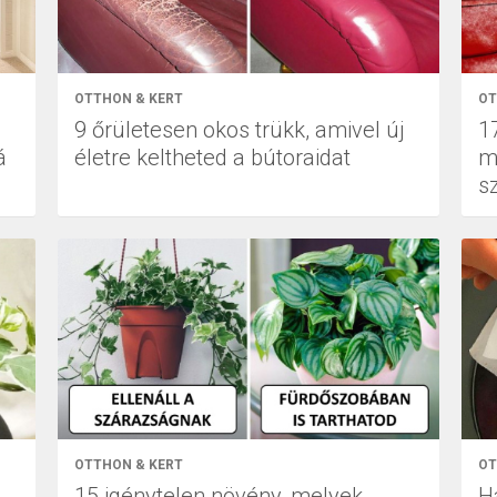
OTTHON & KERT
OT
9 őrületesen okos trükk, amivel új
1
á
életre keltheted a bútoraidat
m
s
OTTHON & KERT
OT
15 igénytelen növény, melyek
H