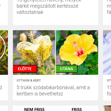
r
bárkit megszállott kertésszé
m
változtatnak
f
OTTHON & KERT
OT
d
5 trükk szódabikarbónával, amit a
1
kertben is bevethetsz
fo