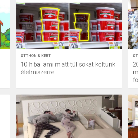
OTTHON & KERT
OT
10 hiba, ami miatt túl sokat költünk
20
élelmiszerre
m
f