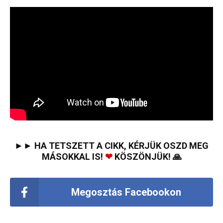
►► HA TETSZETT A CIKK, KÉRJÜK OSZD MEG
MÁSOKKAL IS!
❤
KÖSZÖNJÜK! 🙏
Megosztás Facebookon