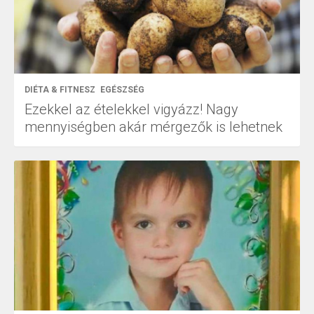
DIÉTA & FITNESZ
EGÉSZSÉG
Ezekkel az ételekkel vigyázz! Nagy
mennyiségben akár mérgezők is lehetnek