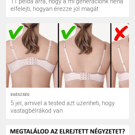
11 példa arra, hogy a mi generációnk néha
elfelejti, hogyan érezze jól magát
EGÉSZSÉG
5 jel, amivel a tested azt üzenheti, hogy
vastagbélrákod van