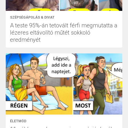
SZÉPSÉGÁPOLÁS & DIVAT
A teste 95%-án tetovált férfi megmutatta a
lézeres eltávolító műtét sokkoló
eredményét
ÉLETMÓD