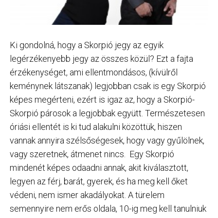
Ki gondolná, hogy a Skorpió jegy az egyik
legérzékenyebb jegy az összes közül? Ezt a fajta
érzékenységet, ami ellentmondásos, (kívülről
keménynek látszanak) legjobban csak is egy Skorpió
képes megérteni, ezért is igaz az, hogy a Skorpió-
Skorpió párosok a legjobbak együtt. Természetesen
óriási ellentét is ki tud alakulni közöttük, hiszen
vannak annyira szélsőségesek, hogy vagy gyűlölnek,
vagy szeretnek, átmenet nincs. Egy Skorpió
mindenét képes odaadni annak, akit kiválasztott,
legyen az férj, barát, gyerek, és ha meg kell őket
védeni, nem ismer akadályokat. A türelem
semennyire nem erős oldala, 10-ig meg kell tanulniuk