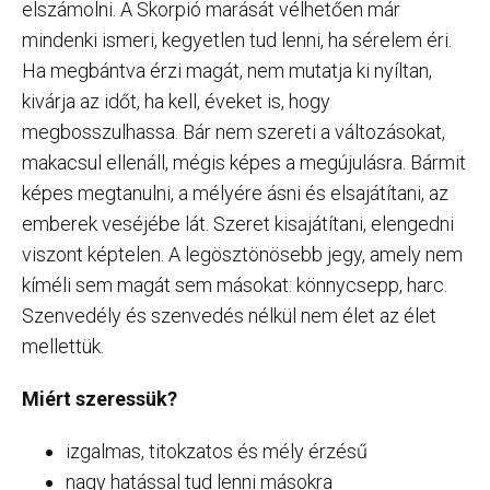
elszámolni. A Skorpió marását vélhetően már
mindenki ismeri, kegyetlen tud lenni, ha sérelem éri.
Ha megbántva érzi magát, nem mutatja ki nyíltan,
kivárja az időt, ha kell, éveket is, hogy
megbosszulhassa. Bár nem szereti a változásokat,
makacsul ellenáll, mégis képes a megújulásra. Bármit
képes megtanulni, a mélyére ásni és elsajátítani, az
emberek veséjébe lát. Szeret kisajátítani, elengedni
viszont képtelen. A legösztönösebb jegy, amely nem
kíméli sem magát sem másokat: könnycsepp, harc.
Szenvedély és szenvedés nélkül nem élet az élet
mellettük.
Miért szeressük?
izgalmas, titokzatos és mély érzésű
nagy hatással tud lenni másokra