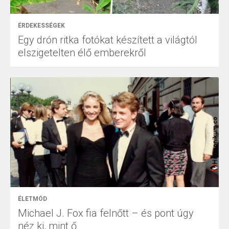
ÉRDEKESSÉGEK
Egy drón ritka fotókat készített a világtól
elszigetelten élő emberekről
ÉLETMÓD
Michael J. Fox fia felnőtt – és pont úgy
néz ki, mint ő