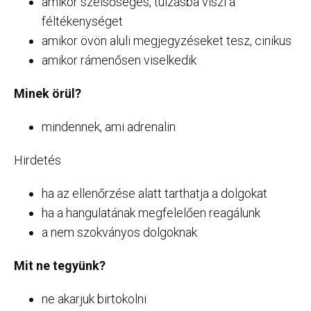
amikor szélsőséges, túlzásba viszi a
féltékenységet
amikor övön aluli megjegyzéseket tesz, cinikus
amikor rámenősen viselkedik
Minek örül?
mindennek, ami adrenalin
Hirdetés
ha az ellenőrzése alatt tarthatja a dolgokat
ha a hangulatának megfelelően reagálunk
a nem szokványos dolgoknak
Mit ne tegyünk?
ne akarjuk birtokolni