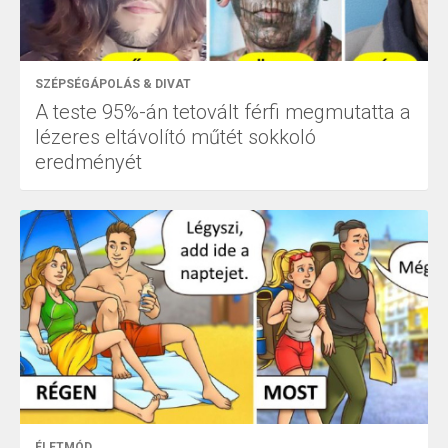
SZÉPSÉGÁPOLÁS & DIVAT
A teste 95%-án tetovált férfi megmutatta a
lézeres eltávolító műtét sokkoló
eredményét
ÉLETMÓD