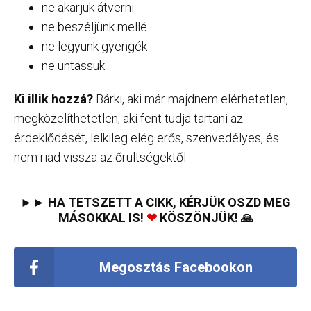
ne akarjuk átverni
ne beszéljünk mellé
ne legyünk gyengék
ne untassuk
Ki illik hozzá?
Bárki, aki már majdnem elérhetetlen,
megközelíthetetlen, aki fent tudja tartani az
érdeklődését, lelkileg elég erős, szenvedélyes, és
nem riad vissza az őrültségektől.
►► HA TETSZETT A CIKK, KÉRJÜK OSZD MEG
MÁSOKKAL IS!
❤
KÖSZÖNJÜK! 🙏
Megosztás Facebookon