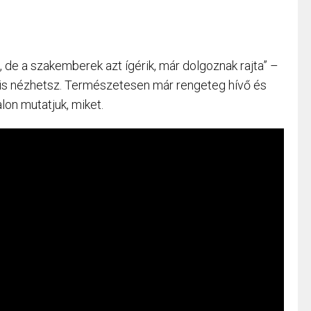
 de a szakemberek azt ígérik, már dolgoznak rajta” –
 is nézhetsz. Természetesen már rengeteg hívő és
lon mutatjuk, miket.