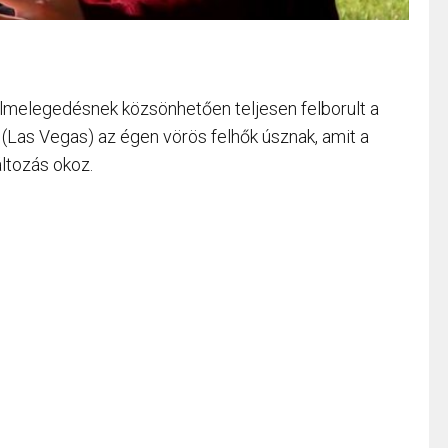
felmelegedésnek közsönhetően teljesen felborult a
t (Las Vegas) az égen vörös felhők úsznak, amit a
ltozás okoz.