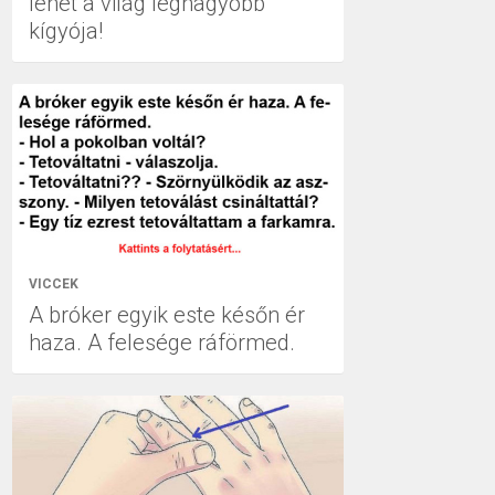
lehet a világ legnagyobb
kígyója!
VICCEK
A bróker egyik este későn ér
haza. A felesége ráförmed.