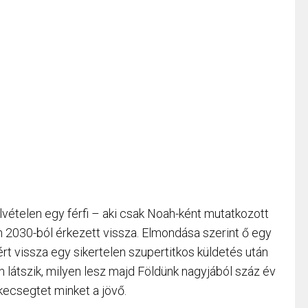
elvételen egy férfi – aki csak Noah-ként mutatkozott
en 2030-ból érkezett vissza. Elmondása szerint ő egy
tért vissza egy sikertelen szupertitkos küldetés után
n látszik, milyen lesz majd Földünk nagyjából száz év
 kecsegtet minket a jövő.