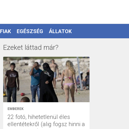
FIAK
EGÉSZSÉG
ÁLLATOK
Ezeket láttad már?
EMBEREK
22 fotó, hihetetlenül éles
ellentétekről (alig fogsz hinni a