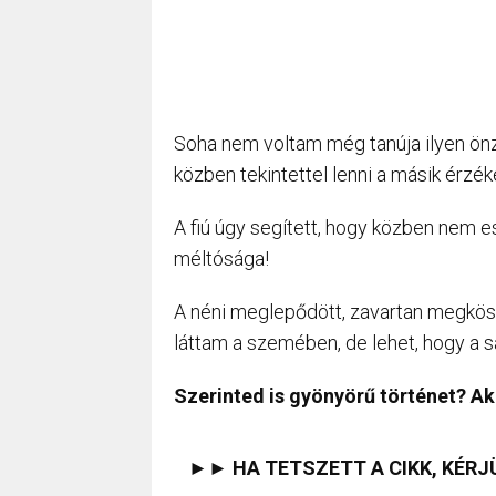
Soha nem voltam még tanúja ilyen önz
közben tekintettel lenni a másik érz
A fiú úgy segített, hogy közben nem 
méltósága!
A néni meglepődött, zavartan megkösz
láttam a szemében, de lehet, hogy a s
Szerinted is gyönyörű történet? Ak
►► HA TETSZETT A CIKK, KÉRJ