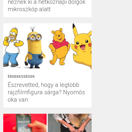
néznek ki a hétköznapi dolgok
mikroszkóp alatt
ÉRDEKESSÉGEK
Észrevetted, hogy a legtöbb
rajzfilmfigura sárga? Nyomós
oka van