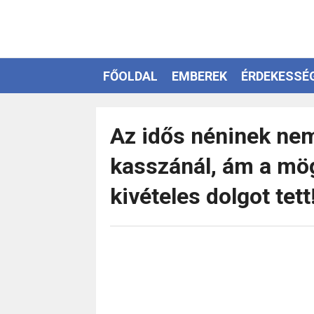
FŐOLDAL
EMBEREK
ÉRDEKESSÉ
EZOTÉRIA
Az idős néninek nem
kasszánál, ám a mögö
kivételes dolgot tett