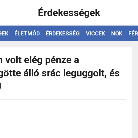
Érdekességek
GEK
ÉLETMÓD
ÉRDEKESSÉG
VICCEK
NŐK
FÉR
 volt elég pénze a
tte álló srác leguggolt, és
!