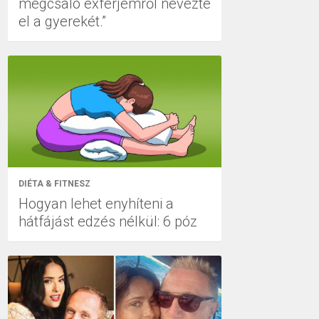
megcsaló exférjemről nevezte
el a gyerekét.”
DIÉTA & FITNESZ
Hogyan lehet enyhíteni a
hátfájást edzés nélkül: 6 póz