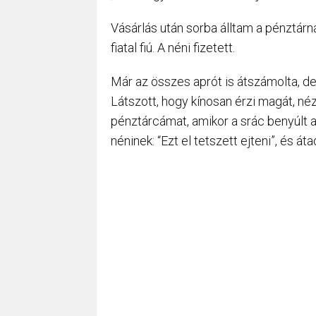
Vásárlás után sorba álltam a pénztárn
fiatal fiú. A néni fizetett.
Már az összes aprót is átszámolta, de
Látszott, hogy kínosan érzi magát, né
pénztárcámat, amikor a srác benyúlt a
néninek: “Ezt el tetszett ejteni”, és á