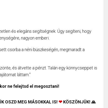
etlen és elegáns segítségnek. Úgy segíteni, hogy
ékenységére, nagyon emberi.
esett csorba a néni büszkeségén, megmaradt a
önte, és átvette a pénzt. Talán egy könnycseppet is
ajátomat láttam.”
kor ne felejtsd el megosztani!
ÜK OSZD MEG MÁSOKKAL IS!
❤
KÖSZÖNJÜK! 🙏