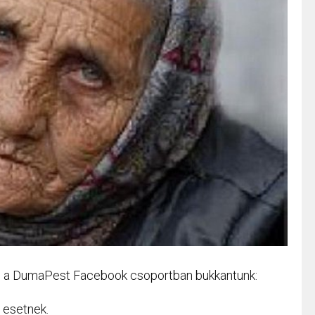
re a DumaPest Facebook csoportban bukkantunk:
i esetnek.