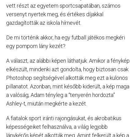
vett részt az egyetem sportcsapatában, számos
versenyt nyertek meg, és értékes díjakkal
gazdagították az iskola hírnevét.
De mi történik akkor, ha egy futball játékos megkéri
egy pompom lány kezét?
A választ, az alábbi képen láthatjuk. Amikor a fénykép
elkészült, mindenki azt gondolta, hogy biztosan csak
Photoshop segítségével alkották meg ezt a különös
pillanatot. Azonban, mint később kiderült, a kép maga
a valóság, Adam tényleg a “tenyerén hordozta”
Ashley-t, miután megkérte a kezét.
A fiatalok sport iránti rajongásukat, és akrobatikus
képességeiket felhasználva, a világ legjobb
lánykérős képét alkották meg. Amint felkerült a kép a