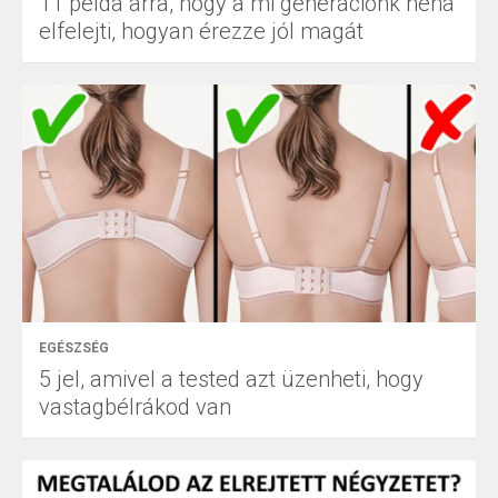
11 példa arra, hogy a mi generációnk néha
elfelejti, hogyan érezze jól magát
EGÉSZSÉG
5 jel, amivel a tested azt üzenheti, hogy
vastagbélrákod van