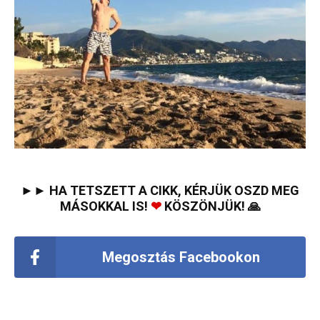
►► HA TETSZETT A CIKK, KÉRJÜK OSZD MEG
MÁSOKKAL IS!
❤
KÖSZÖNJÜK! 🙏
Megosztás Facebookon