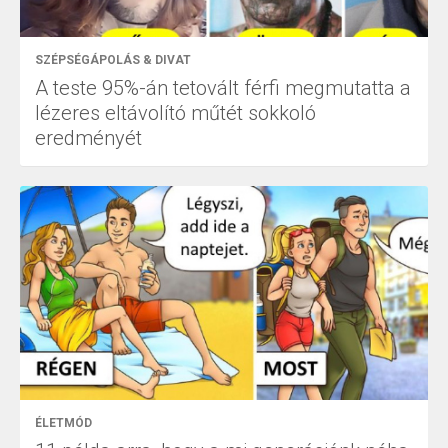
SZÉPSÉGÁPOLÁS & DIVAT
A teste 95%-án tetovált férfi megmutatta a
lézeres eltávolító műtét sokkoló
eredményét
ÉLETMÓD