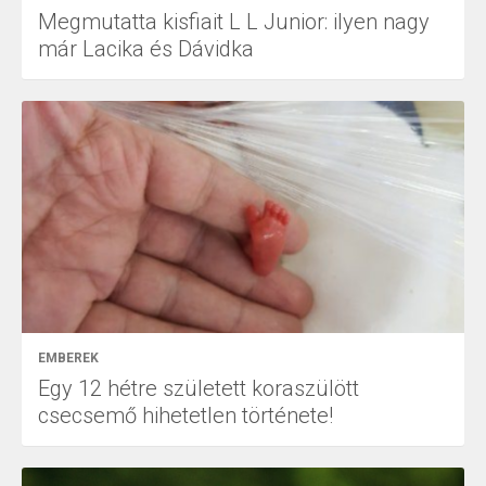
Megmutatta kisfiait L L Junior: ilyen nagy
már Lacika és Dávidka
EMBEREK
Egy 12 hétre született koraszülött
csecsemő hihetetlen története!