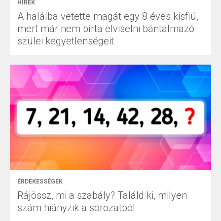
HÍREK
A halálba vetette magát egy 8 éves kisfiú,
mert már nem bírta elviselni bántalmazó
szülei kegyetlenségeit
ÉRDEKESSÉGEK
Rájössz, mi a szabály? Találd ki, milyen
szám hiányzik a sorozatból