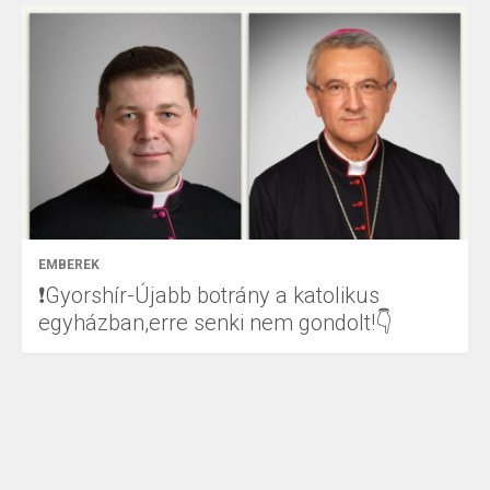
EMBEREK
❗Gyorshír-Újabb botrány a katolikus
egyházban,erre senki nem gondolt!👇