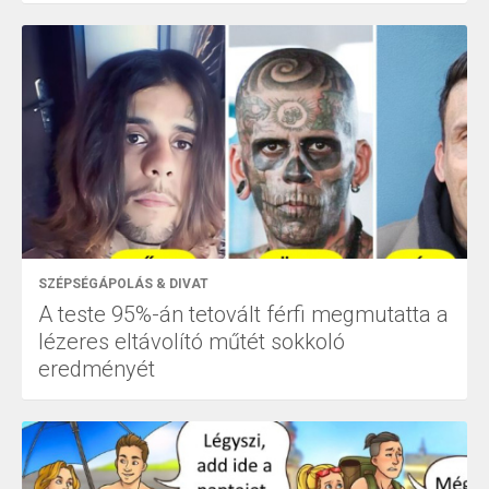
SZÉPSÉGÁPOLÁS & DIVAT
A teste 95%-án tetovált férfi megmutatta a
lézeres eltávolító műtét sokkoló
eredményét