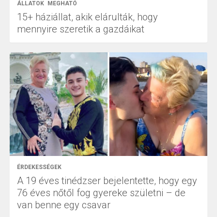
ÁLLATOK
MEGHATÓ
15+ háziállat, akik elárulták, hogy
mennyire szeretik a gazdáikat
ÉRDEKESSÉGEK
A 19 éves tinédzser bejelentette, hogy egy
76 éves nőtől fog gyereke születni – de
van benne egy csavar