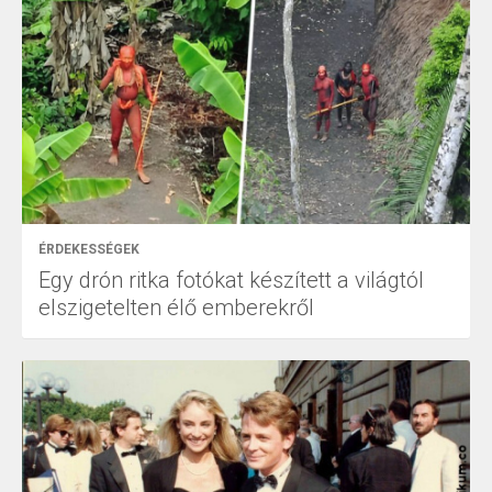
ÉRDEKESSÉGEK
Egy drón ritka fotókat készített a világtól
elszigetelten élő emberekről