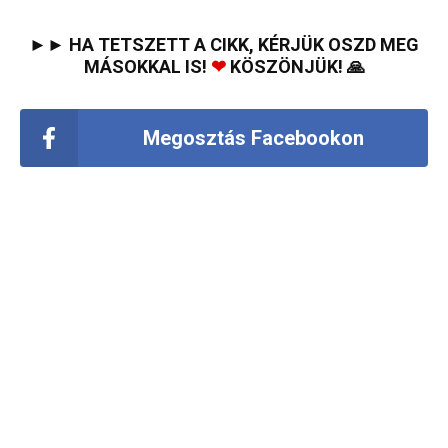
►► HA TETSZETT A CIKK, KÉRJÜK OSZD MEG
MÁSOKKAL IS!
❤
KÖSZÖNJÜK! 🙏
Megosztás Facebookon