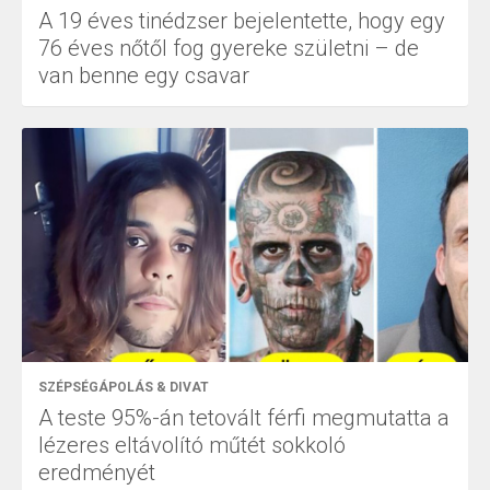
A 19 éves tinédzser bejelentette, hogy egy
76 éves nőtől fog gyereke születni – de
van benne egy csavar
SZÉPSÉGÁPOLÁS & DIVAT
A teste 95%-án tetovált férfi megmutatta a
lézeres eltávolító műtét sokkoló
eredményét