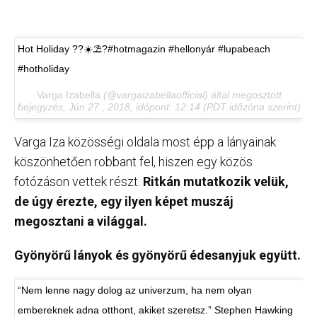
Hot Holiday ??☀️⛱?#hotmagazin #hellonyár #lupabeach
#hotholiday
Varga Izabella
(@vargaizabellaofficial) által megosztott
bejegyzés,
Jún 27., 2018, időpont: 12:14 (PDT időzóna szerint)
Varga Iza közösségi oldala most épp a lányainak
köszönhetően robbant fel, hiszen egy közös
fotózáson vettek részt.
Ritkán mutatkozik velük,
de úgy érezte, egy ilyen képet muszáj
megosztani a világgal.
Gyönyörű lányok és gyönyörű édesanyjuk együtt.
“Nem lenne nagy dolog az univerzum, ha nem olyan
embereknek adna otthont, akiket szeretsz.” Stephen Hawking