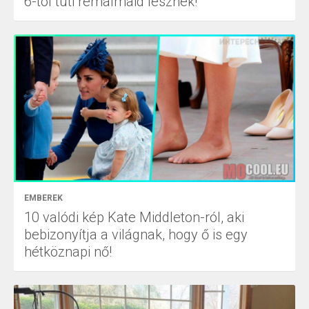
6-tól tuti rémálmaid lesznek!
EMBEREK
10 valódi kép Kate Middleton-ról, aki
bebizonyítja a világnak, hogy ő is egy
hétköznapi nő!