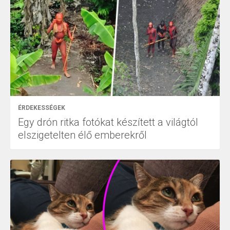
ÉRDEKESSÉGEK
Egy drón ritka fotókat készített a világtól
elszigetelten élő emberekről