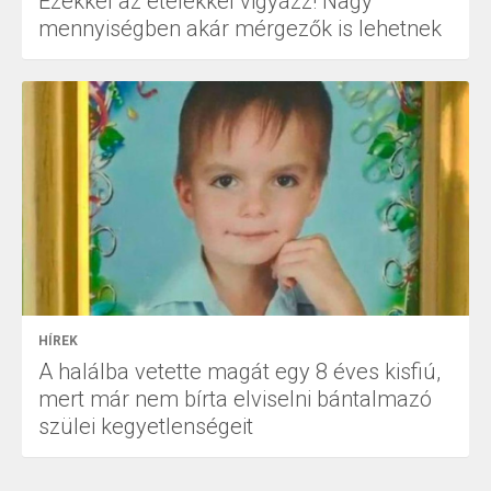
Ezekkel az ételekkel vigyázz! Nagy
mennyiségben akár mérgezők is lehetnek
HÍREK
A halálba vetette magát egy 8 éves kisfiú,
mert már nem bírta elviselni bántalmazó
szülei kegyetlenségeit