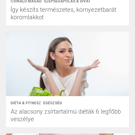
CSINÁLD MAGAD
SZÉPSÉGÁPOLÁS & DIVAT
Így készíts természetes, környezetbarát
körömlakkot
DIÉTA & FITNESZ
EGÉSZSÉG
Az alacsony zsírtartalmú diéták 6 legfőbb
veszélye