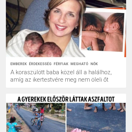
EMBEREK
ÉRDEKESSÉG
FÉRFIAK
MEGHATÓ
NŐK
A koraszülött baba közel áll a halálhoz,
amíg az ikertestvére meg nem öleli őt