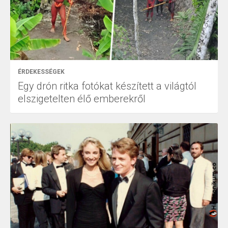
ÉRDEKESSÉGEK
Egy drón ritka fotókat készített a világtól
elszigetelten élő emberekről