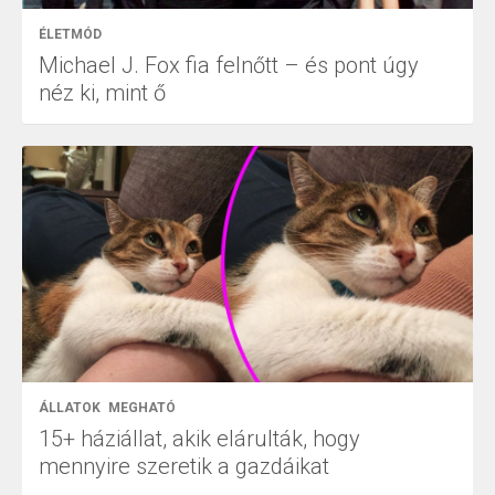
ÉLETMÓD
Michael J. Fox fia felnőtt – és pont úgy
néz ki, mint ő
ÁLLATOK
MEGHATÓ
15+ háziállat, akik elárulták, hogy
mennyire szeretik a gazdáikat