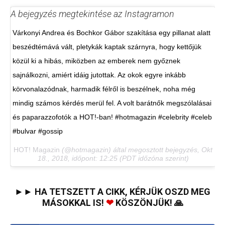
A bejegyzés megtekintése az Instagramon
Várkonyi Andrea és Bochkor Gábor szakítása egy pillanat alatt
beszédtémává vált, pletykák kaptak szárnyra, hogy kettőjük
közül ki a hibás, miközben az emberek nem győznek
sajnálkozni, amiért idáig jutottak. Az okok egyre inkább
körvonalazódnak, harmadik félről is beszélnek, noha még
mindig számos kérdés merül fel. A volt barátnők megszólalásai
és paparazzofotók a HOT!-ban! #hotmagazin #celebrity #celeb
#bulvar #gossip
HOT! Magazin
(@hotmagazin) által megosztott bejegyzés,
Okt
18., 2018, időpont: 12:25 (PDT időzóna szerint)
►► HA TETSZETT A CIKK, KÉRJÜK OSZD MEG
MÁSOKKAL IS!
❤
KÖSZÖNJÜK! 🙏