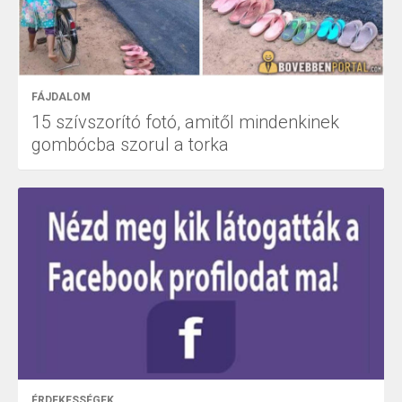
FÁJDALOM
15 szívszorító fotó, amitől mindenkinek
gombócba szorul a torka
ÉRDEKESSÉGEK