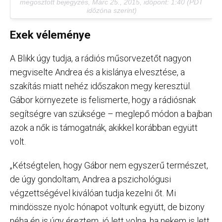
megosztott bejegyzés,
Márc 25., 2015, időpont: 1:40 (PDT
időzóna szerint)
Exek véleménye
A Blikk úgy tudja, a rádiós műsorvezetőt nagyon
megviselte Andrea és a kislánya elvesztése, a
szakítás miatt nehéz időszakon megy keresztül.
Gábor környezete is felismerte, hogy a rádiósnak
segítségre van szüksége – meglepő módon a bajban
azok a nők is támogatnák, akikkel korábban együtt
volt.
„Kétségtelen, hogy Gábor nem egyszerű természet,
de úgy gondoltam, Andrea a pszichológusi
végzettségével kiválóan tudja kezelni őt. Mi
mindössze nyolc hónapot voltunk együtt, de bizony
néha én is úgy éreztem, jó lett volna, ha nekem is lett