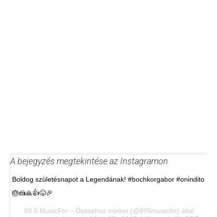
A bejegyzés megtekintése az Instagramon
Boldog születésnapot a Legendának! #bochkorgabor #onindito
🎂🍰🙏👍😜🎉
89.5 MusicFm – Összehoz minket
(@895musicfm) által