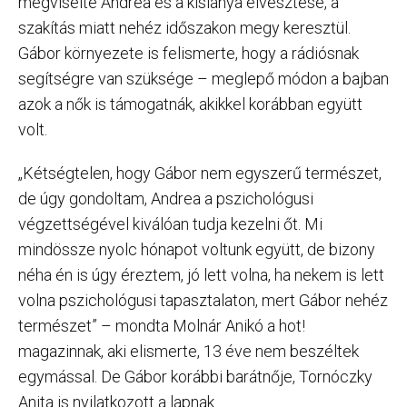
megviselte Andrea és a kislánya elvesztése, a
szakítás miatt nehéz időszakon megy keresztül.
Gábor környezete is felismerte, hogy a rádiósnak
segítségre van szüksége – meglepő módon a bajban
azok a nők is támogatnák, akikkel korábban együtt
volt.
„Kétségtelen, hogy Gábor nem egyszerű természet,
de úgy gondoltam, Andrea a pszichológusi
végzettségével kiválóan tudja kezelni őt. Mi
mindössze nyolc hónapot voltunk együtt, de bizony
néha én is úgy éreztem, jó lett volna, ha nekem is lett
volna pszichológusi tapasztalaton, mert Gábor nehéz
természet” – mondta Molnár Anikó a hot!
magazinnak, aki elismerte, 13 éve nem beszéltek
egymással. De Gábor korábbi barátnője, Tornóczky
Anita is nyilatkozott a lapnak.