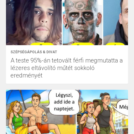
SZÉPSÉGÁPOLÁS & DIVAT
A teste 95%-án tetovált férfi megmutatta a
lézeres eltávolító műtét sokkoló
eredményét