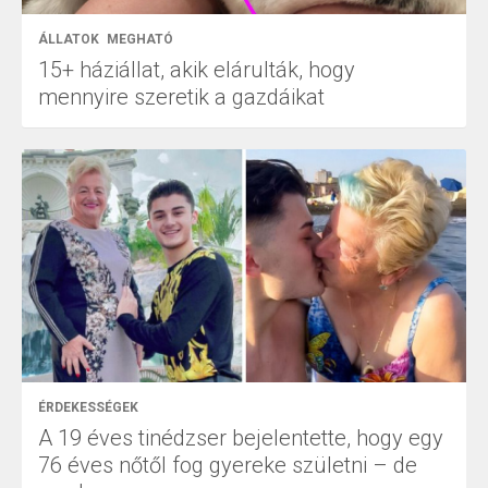
ÁLLATOK
MEGHATÓ
15+ háziállat, akik elárulták, hogy
mennyire szeretik a gazdáikat
ÉRDEKESSÉGEK
A 19 éves tinédzser bejelentette, hogy egy
76 éves nőtől fog gyereke születni – de