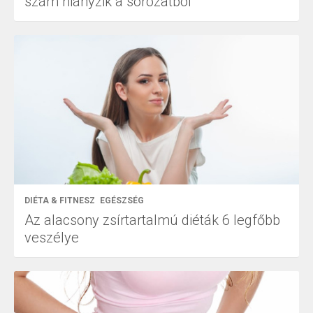
szám hiányzik a sorozatból
DIÉTA & FITNESZ
EGÉSZSÉG
Az alacsony zsírtartalmú diéták 6 legfőbb
veszélye