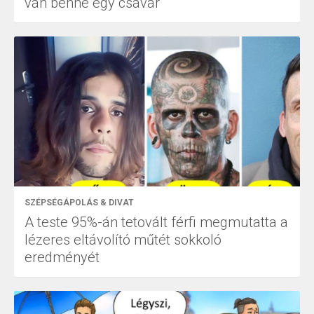
van benne egy csavar
SZÉPSÉGÁPOLÁS & DIVAT
A teste 95%-án tetovált férfi megmutatta a
lézeres eltávolító műtét sokkoló
eredményét