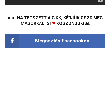
►► HA TETSZETT A CIKK, KÉRJÜK OSZD MEG
MÁSOKKAL IS!
❤
KÖSZÖNJÜK! 🙏
Megosztás Facebookon