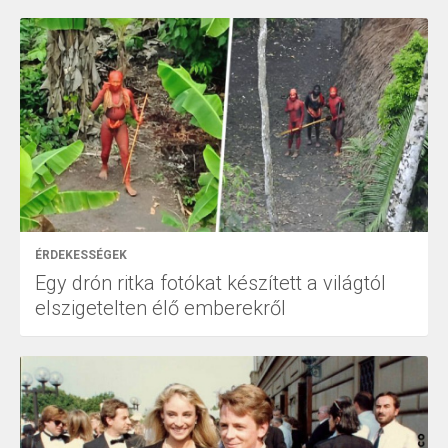
ÉRDEKESSÉGEK
Egy drón ritka fotókat készített a világtól
elszigetelten élő emberekről