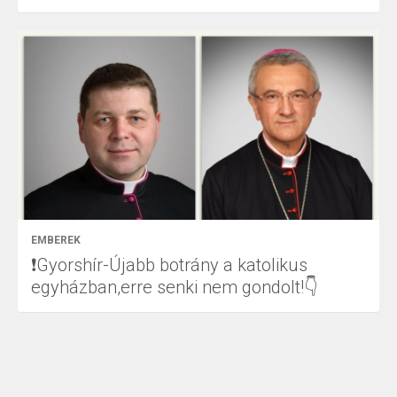
EMBEREK
❗Gyorshír-Újabb botrány a katolikus
egyházban,erre senki nem gondolt!👇