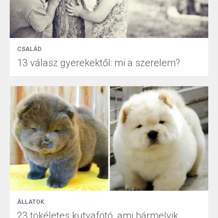
CSALÁD
13 válasz gyerekektől: mi a szerelem?
ÁLLATOK
23 tökéletes kutyafotó, ami bármelyik