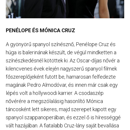
PENÉLOPE ÉS MÓNICA CRUZ
A gyönyörű spanyol színésznő, Penélope Cruz és
húga is balerinának készült, de végül mindketten a
színészkedésnél kötöttek ki. Az Oscar-díjas nővér a
kilencvenes évek elején nagyszerű spanyol filmek
főszereplőjeként futott be, hamarosan felfedezte
magának Pedro Almodóvar, és innen már csak egy
lépés volt a hollywoodi karrier. A csodaszép
nővérére a megszólalásig hasonlító Mónica
táncosként lett sikeres, majd szerepet kapott egy
spanyol szappanoperában, és ezzel ő is hírességgé
vált hazájában. A fiatalabb Cruz-lány saját bevallása