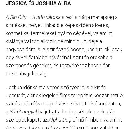
JESSICA ÉS JOSHUA ALBA
A
Sin City – A bűn városa
szexi sztárja manapság a
színészet helyett inkább elképesztően sikeres,
kozmetikai termékeket gyártó cégével, valamint
kislányaival foglalkozik, de mindig jut ideje a
nagycsaládra is. A színésznő öccse, Joshua, aki csak
egy évvel fiatalabb nővérénél, szintén örökölte a
szerencsés géneket, és testvéréhez hasonlóan
dekoratív jelenség.
Joshua időnként a vörös szőnyegre is elkíséri
Jessicát, akinek legelső filmszerepét is köszönheti. A
színésznő a főszereplésével készült tévésorozatba,
a
Sötét angyal-
ba juttatta be öccsét, aki ezek után
szerepet kapott az
Alpha Dog
című filmben, valamint
Az ügyosztály
és a
Helyszínelők
című sorozatokban.