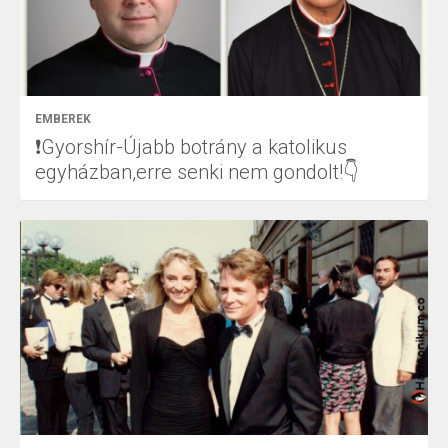
EMBEREK
❗Gyorshír-Újabb botrány a katolikus
egyházban,erre senki nem gondolt!👇