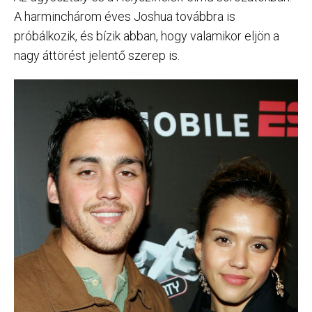
A harminchárom éves Joshua továbbra is
próbálkozik, és bízik abban, hogy valamikor eljön a
nagy áttörést jelentő szerep is.