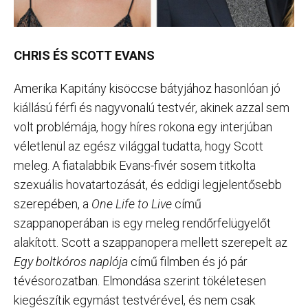
CHRIS ÉS SCOTT EVANS
Amerika Kapitány kisöccse bátyjához hasonlóan jó
kiállású férfi és nagyvonalú testvér, akinek azzal sem
volt problémája, hogy híres rokona egy interjúban
véletlenül az egész világgal tudatta, hogy Scott
meleg. A fiatalabbik Evans-fivér sosem titkolta
szexuális hovatartozását, és eddigi legjelentősebb
szerepében, a
One Life to Live
című
szappanoperában is egy meleg rendőrfelügyelőt
alakított. Scott a szappanopera mellett szerepelt az
Egy boltkóros naplója
című filmben és jó pár
tévésorozatban. Elmondása szerint tökéletesen
kiegészítik egymást testvérével, és nem csak