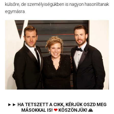
külsőre, de személyiségükben is nagyon hasonlítanak
egymásra.
►► HA TETSZETT A CIKK, KÉRJÜK OSZD MEG
MÁSOKKAL IS!
❤
KÖSZÖNJÜK! 🙏