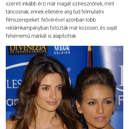
szerint inkább érzi már magát színésznőnek, mint
táncosnak, ennek ellenére alig tud felmutatni
filmszerepeket. Nővérével azonban több
reklámkampányban fotózták már közösen, és saját
fehérnemű márkát is alapítottak.