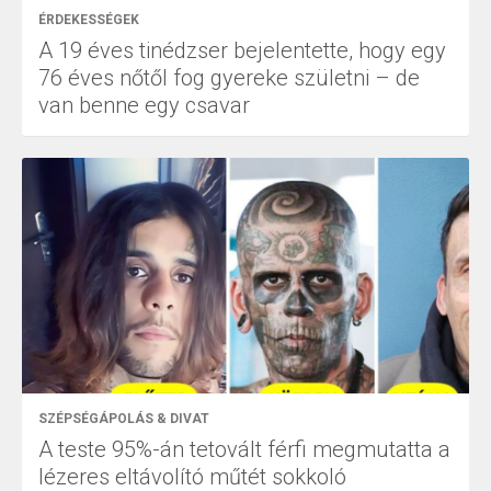
ÉRDEKESSÉGEK
A 19 éves tinédzser bejelentette, hogy egy
76 éves nőtől fog gyereke születni – de
van benne egy csavar
SZÉPSÉGÁPOLÁS & DIVAT
A teste 95%-án tetovált férfi megmutatta a
lézeres eltávolító műtét sokkoló