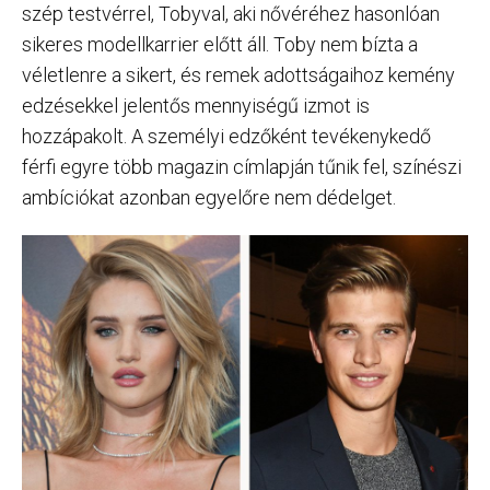
szép testvérrel, Tobyval, aki nővéréhez hasonlóan
sikeres modellkarrier előtt áll. Toby nem bízta a
véletlenre a sikert, és remek adottságaihoz kemény
edzésekkel jelentős mennyiségű izmot is
hozzápakolt. A személyi edzőként tevékenykedő
férfi egyre több magazin címlapján tűnik fel, színészi
ambíciókat azonban egyelőre nem dédelget.