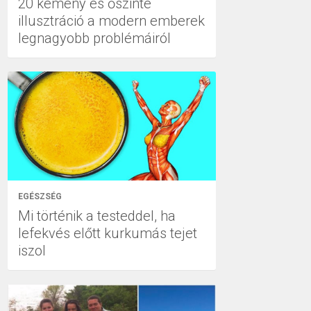
20 kemény és őszinte
illusztráció a modern emberek
legnagyobb problémáiról
EGÉSZSÉG
Mi történik a testeddel, ha
lefekvés előtt kurkumás tejet
iszol