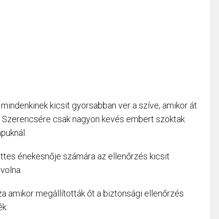
 mindenkinek kicsit gyorsabban ver a szíve, amikor át
n. Szerencsére csak nagyon kevés embert szoktak
apuknál.
ttes énekesnője számára az ellenőrzés kicsit
volna.
za amikor megállították őt a biztonsági ellenőrzés
ék.