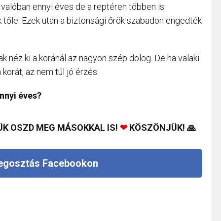
 valóban ennyi éves de a reptéren többen is
k tőle. Ezek után a biztonsági őrök szabadon engedték
k néz ki a koránál az nagyon szép dolog. De ha valaki
 korát, az nem túl jó érzés.
ennyi éves?
ÜK OSZD MEG MÁSOKKAL IS!
❤
KÖSZÖNJÜK! 🙏
gosztás Facebookon