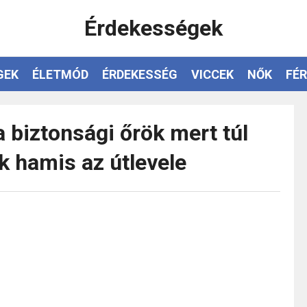
Érdekességek
GEK
ÉLETMÓD
ÉRDEKESSÉG
VICCEK
NŐK
FÉR
a biztonsági őrök mert túl
ték hamis az útlevele