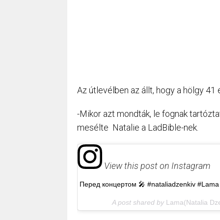
Az útlevélben az állt, hogy a hölgy 41 
-Mikor azt mondták, le fognak tartózt
mesélte Natalie a LadBible-nek.
View this post on Instagram
Перед концертом 🎤 #nataliadzenkiv #Lama 
A post shared by
Lama(Natalia Dze