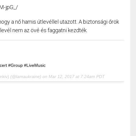
M-jpG_/
ogy a nő hamis útlevéllel utazott. A biztonsági őrök
levél nem az övé és faggatni kezdték.
ert #Group #LiveMusic
nkiv)
(@lamaukraine) on
Mar 12, 2017 at 7:24am PDT