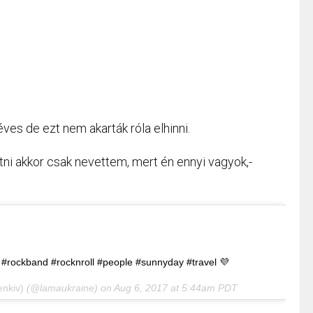
éves de ezt nem akarták róla elhinni.
atni akkor csak nevettem, mert én ennyi vagyok,-
#rockband #rocknroll #people #sunnyday #travel 💜
nkiv)
(@lamaukraine) on
Aug 6, 2017 at 5:44am PDT