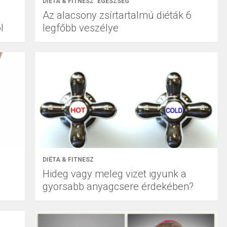
DIÉTA & FITNESZ
EGÉSZSÉG
Az alacsony zsírtartalmú diéták 6
l
legfőbb veszélye
DIÉTA & FITNESZ
Hideg vagy meleg vizet igyunk a
gyorsabb anyagcsere érdekében?