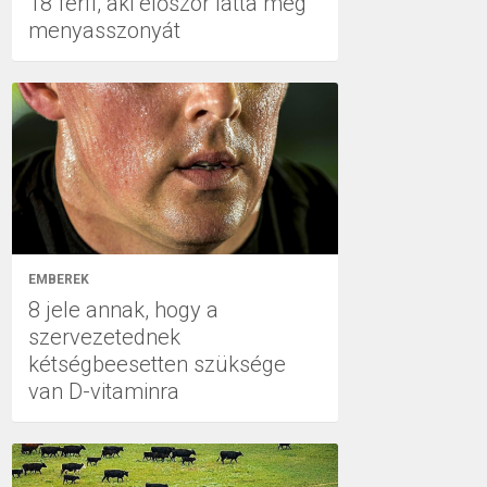
18 férfi, aki először látta meg
menyasszonyát
EMBEREK
8 jele annak, hogy a
szervezetednek
kétségbeesetten szüksége
van D-vitaminra