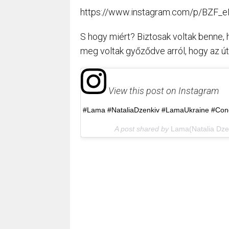
https://www.instagram.com/p/BZF_e
S hogy miért? Biztosak voltak benne, h
meg voltak győződve arról, hogy az út
View this post on Instagram
#Lama #NataliaDzenkiv #LamaUkraine #Conc
A post shared by
Lama(Natalia Dze