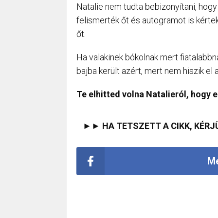
Natalie nem tudta bebizonyítani, hogy
felismerték őt és autogramot is kérte
őt.
Ha valakinek bókolnak mert fiatalabbna
bajba került azért, mert nem hiszik el a
Te elhitted volna Natalieról, hogy 
►► HA TETSZETT A CIKK, KÉRJ
Me